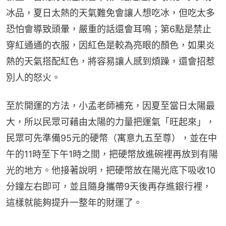
冰品，夏日太熱的天氣難免會讓人想吃冰，但吃太多
恐怕會導致頭暈，嚴重的話還會耳鳴；第6點是禁止
穿紅通通的衣服，因紅色是較為亮眼的顏色，如果炎
熱的天氣搭配紅色，將容易讓人感到煩躁，還會招惹
別人的怒火。
至於開運的方法，小孟老師補充，因夏至當日太陽最
大，所以民眾可藉由太陽的力量把運氣「旺起來」，
民眾可先準備95元的硬幣（寓意九五至尊），並在中
午的11時至下午1時之間，把硬幣放進碗裡再放到有陽
光的地方。他接著說明，把硬幣放在陽光底下吸收10
分鐘左右即可，並且隨身攜帶9天後再存進銀行裡，
這樣就能夠提升一整年的財運了。