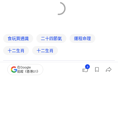
食玩買通識
二十四節氣
運程命理
十二生肖
十二生肖
4
在Google
1
0
0
0
0
追蹤《香港01》
中國
大國小事
二十四節氣｜夏至6大禁忌＋九五至尊借
日旺運法 不宜穿紅色衣物