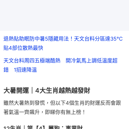
退熱貼助眠防中暑5隱藏用法！天文台料分區達35°C
貼4部位散熱最快
天文台料周四五極端酷熱 開冷氣馬上調低溫度超
錯 1招速降溫
大暑開運｜4大生肖越熱越發財
雖然大暑熱到發慌，但以下4個生肖的財運反而會跟
著氣溫一齊飆升，即睇你有無上榜！
12生肖｜第【4】屬狗：事業財