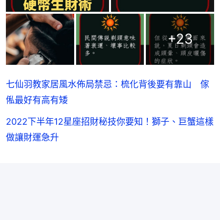
+
23
七仙羽教家居風水佈局禁忌：梳化背後要有靠山 傢
俬最好有高有矮
2022下半年12星座招財秘技你要知！獅子、巨蟹這樣
做讓財運急升