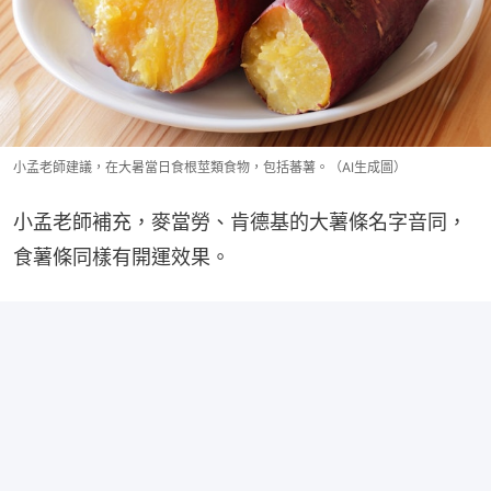
小孟老師建議，在大暑當日食根莖類食物，包括蕃薯。（AI生成圖）
小孟老師補充，麥當勞、肯德基的大薯條名字音同，
食薯條同樣有開運效果。