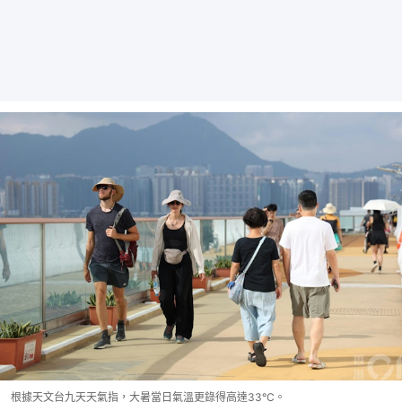
根據天文台九天天氣指，大暑當日氣溫更錄得高達33°C。