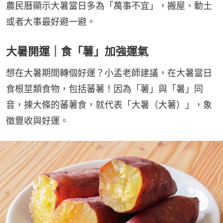
農民曆顯示大暑當日多為「萬事不宜」，搬屋、動土
或者大事最好避一避。
大暑開運｜食「薯」加強運氣
想在大暑期間轉個好運？小孟老師建議，在大暑當日
食根莖類食物，包括蕃薯！因為「薯」與「暑」同
音，揀大條的蕃薯食，就代表「大暑（大薯）」，象
徵豐收與好運。