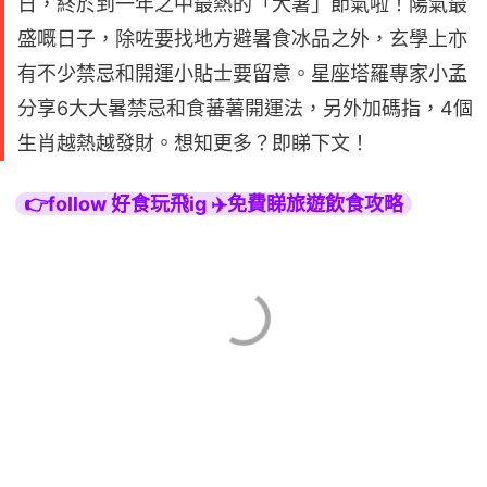
日，終於到一年之中最熱的「大暑」節氣啦！陽氣最
盛嘅日子，除咗要找地方避暑食冰品之外，玄學上亦
有不少禁忌和開運小貼士要留意。星座塔羅專家小孟
分享6大大暑禁忌和食蕃薯開運法，另外加碼指，4個
生肖越熱越發財。想知更多？即睇下文！
👉follow 好食玩飛ig ✈️免費睇旅遊飲食攻略