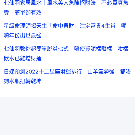
七仙羽家居風水｜風水美人魚陣招財法 不必買真魚
養 簡單卻有效
星級命理師揭天生「命中帶財」注定富貴4生肖 呢
啲年份出世最強
七仙羽教你超簡單脫貧七式 唔使買呢樣嗰樣 咁樣
飲水已能增財運
日媒預測2022十二星座財運排行 山羊氣勢強 都唔
夠水瓶扭轉乾坤