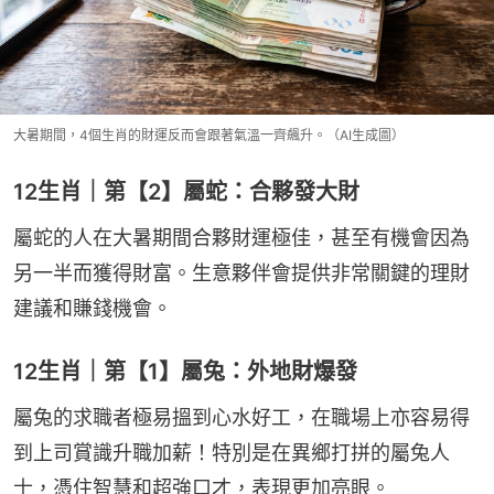
大暑期間，4個生肖的財運反而會跟著氣溫一齊飆升。（AI生成圖）
12生肖｜第【2】屬蛇：合夥發大財
屬蛇的人在大暑期間合夥財運極佳，甚至有機會因為
另一半而獲得財富。生意夥伴會提供非常關鍵的理財
建議和賺錢機會。
12生肖｜第【1】屬兔：外地財爆發
屬兔的求職者極易搵到心水好工，在職場上亦容易得
到上司賞識升職加薪！特別是在異鄉打拼的屬兔人
士，憑住智慧和超強口才，表現更加亮眼。