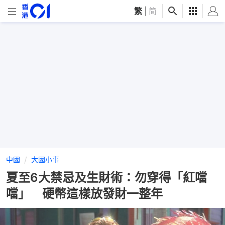
繁
|
简
中國
大國小事
夏至6大禁忌及生財術：勿穿得「紅噹
噹」 硬幣這樣放發財一整年