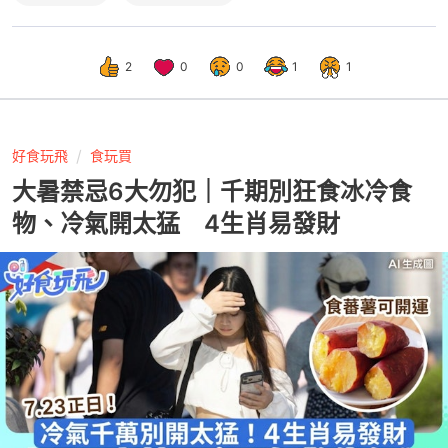
2
0
0
1
1
好食玩飛
食玩買
大暑禁忌6大勿犯｜千期別狂食冰冷食
物、冷氣開太猛 4生肖易發財