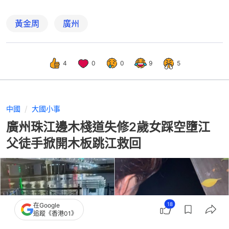
黃金周
廣州
4
0
0
9
5
中國
大國小事
廣州珠江邊木棧道失修2歲女踩空墮江
父徒手掀開木板跳江救回
18
在Google
追蹤《香港01》