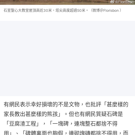
石室聖心大教堂屋頂高近30米，塔尖高度超過50米。（微博＠Florisbon ）
有網民表示幸好損壞的不是文物，也批評「甚麼樣的
家長教出甚麼樣的熊孩」。但也有網民質疑石碑是
「豆腐渣工程」，「一塊碑，連塊整石都捨不得
用」、「碑體裏面也夠假，連砌塊磚都捨不得用，而