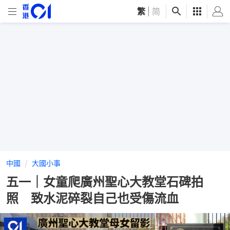
繁
|
简
中國
大國小事
五一｜女童爬廣州聖心大教堂石碑拍
照 致水泥碎裂自己也受傷流血