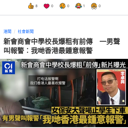
8
0
0
1
0
港聞
社會新聞
新會商會中學校長爆粗有前傳 一男聲
叫報警︰我哋香港最鍾意報警