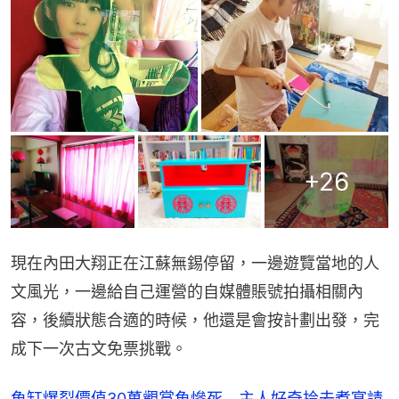
+
26
現在內田大翔正在江蘇無錫停留，一邊遊覽當地的人
文風光，一邊給自己運營的自媒體賬號拍攝相關內
容，後續狀態合適的時候，他還是會按計劃出發，完
成下一次古文免票挑戰。
魚缸爆裂價值30萬觀賞魚慘死 主人好奇拎去煮宴請