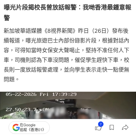
曝光片段揭校長曾放話報警︰我哋香港最鍾意報
警
新加坡華語媒體《8視界新聞》昨日（26日）發布後
續報道，曝光旅遊巴士內部份錄影片段，根據對話內
容，可得知當時女保安大聲喝止，堅持不准任何人下
車，司機則認為下車沒問題，催促學生趕快下車，校
長則一度放話報警處理，並向學生表示走快一點便無
問題。
7
在Google
追蹤《香港01》