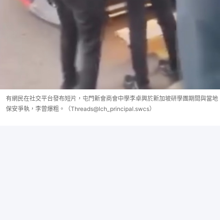
有網民在社交平台發布短片，屯門新會商會中學李卓興於新加坡研學團期間與當地
保安爭執，李曾爆粗。（Threads@lch_principal.swcs）