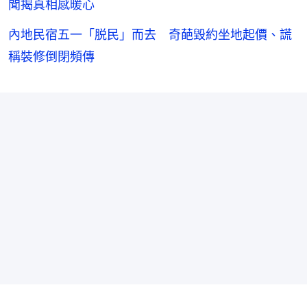
聞揭真相感暖心
內地民宿五一「脱民」而去 奇葩毀約坐地起價、謊
稱裝修倒閉頻傳