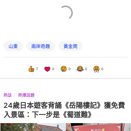
山東
兩岸奇趣
黃金周
7
0
0
0
0
熱話
熱爆話題
24歲日本遊客背誦《岳陽樓記》獲免費
入景區：下一步是《蜀道難》