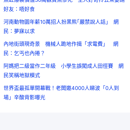
好友：唔好食
河南動物園年薪10萬招人扮黑熊｢嚴禁說人話｣ 網
民：夢寐以求
內地街頭現奇景 機械人跪地作揖「求電費」 網
民：乞丐也內捲？
阿媽把二級當作二年級 小學生誤闖成人田徑賽 網
民笑稱地獄模式
世界盃最孤單開幕戰！老闆邀4000人睇波「0人到
場」辛酸背影曝光