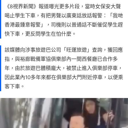
《8視界新聞》報道曝光更多片段，當時女保安大聲
喝止學生下車，有把男聲以廣東話放話報警：「我哋
香港最鍾意報警」，司機則以普通話不斷催促學生趕
快下車，更反問學生在怕什麼。
該媒體向涉事旅遊巴公司「旺運旅遊」查詢，獲回應
指，與裕廊戰備軍協俱樂部內一間西餐廳已合作多
年，由於旅遊巴體積龐大，被禁止進入俱樂部停車，
因此業內10多年來都在俱樂部大門附近停車，以便乘
客下車。