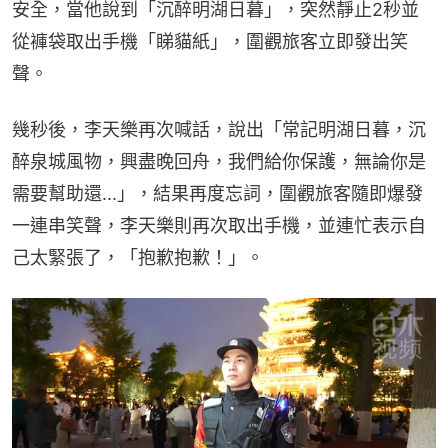
安全，當他說到「沉醉明湖日暮」，突然靜止2秒並
從褲袋取出手機「睇貓紙」，圍觀旅客立即發出笑
聲。
幾秒後，李天樂再次喊話，說出「常記明湖日暮，沉
醉泉城風物，興盡晚回舟，我們給你保護，無論你是
需要幫助還...」，結果再度忘詞，圍觀旅客隨即爆發
一連串笑聲，李天樂則再次取出手機，並連忙表示自
己太緊張了，「抱歉抱歉！」。