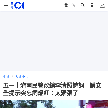
繁
|
简
中國
大國小事
五一｜濟南民警改編李清照詩詞 講安
全提示突忘詞爆紅：太緊張了