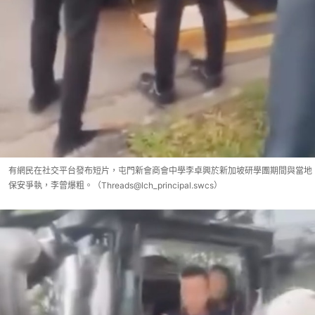
有網民在社交平台發布短片，屯門新會商會中學李卓興於新加坡研學團期間與當地
保安爭執，李曾爆粗。（Threads@lch_principal.swcs）