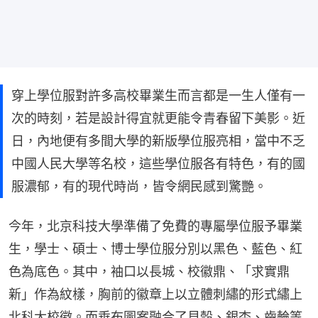
穿上學位服對許多高校畢業生而言都是一生人僅有一
次的時刻，若是設計得宜就更能令青春留下美影。近
日，內地便有多間大學的新版學位服亮相，當中不乏
中國人民大學等名校，這些學位服各有特色，有的國
服濃郁，有的現代時尚，皆令網民感到驚艷。
今年，北京科技大學準備了免費的專屬學位服予畢業
生，學士、碩士、博士學位服分別以黑色、藍色、紅
色為底色。其中，袖口以長城、校徽鼎、「求實鼎
新」作為紋樣，胸前的徽章上以立體刺繡的形式繡上
北科大校徽。而垂布圖案融合了貝殼、銀杏、齒輪等