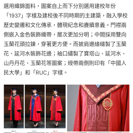
選用織錦面料，圖案自上而下分別選用建校年份
「1937」字樣及建校後不同時期的主建築，融入學校
歷史變遷和文化傳承，體現紀念和賡續意義。門襟兩
側嵌入金色裝飾織帶，層次更加分明；中間採用雙向
玉蘭花頭拉鍊，穿著更方便。而披肩邊緣縫製了玉蘭
花、延河水裝飾花邊；袖口繡製了寶塔山、延河水、
山丹丹花、玉蘭花等圖案；綬帶兩側則印有「中國人
民大學」和「RUC」字樣。