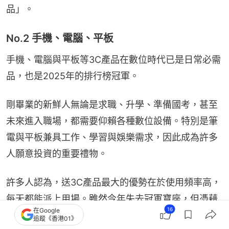
品」。
No.2 手機、電腦、平板
手機、電腦與平板等3C產品在數位時代已是日常必需
品，也是2025年的排行榜冠軍。
剛畢業的新鮮人無論是求職、升學、準備國考，甚至
未來進入職場，都需要仰賴各種數位設備。特別是筆
電與平板兼具工作、學習與娛樂需求，因此成為許多
人願意投資的重要禮物。
許多人認為，送3C產品最大的優勢在於使用頻率高，
每天都能派上用場。雖然今年失去冠軍寶座，但憑藉
16
在Google
其無可取代的實用性，依舊穩居熱門畢業禮物之列。
追蹤《香港01》