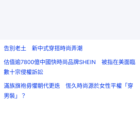
告別老土 新中式穿搭時尚弄潮
估值逾7800億中國快時尚品牌SHEIN 被指在美面臨
數十宗侵權訴訟
滿族旗袍毋懼朝代更迭 恆久時尚源於女性平權「穿
男裝」？