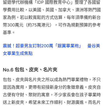
留遊學代辦機構「IDP 國際教育中心」整理了各國留
學費用比較，以美國、英國、加拿大、澳洲等熱門國
家為例，若以較寬鬆的方式估算，每年須準備約新台
幣300萬元（約75萬港元），可作為規劃預算的參考
基準。
震撼！超豪男友訂制200萬「銀翼畢業袍」 曼谷美
女畢業生成焦點
No.6 包包、皮夾、名片夾
包包、皮夾與名片夾之所以成為熱門畢業禮物，不只
是因為實用，更帶有迎接新身分的象徵意義。皮夾自
古便有守財、聚財的寓意，不少家長會在孩子畢業時
送上新皮夾，希望未來工作順利、財源廣進。而名片