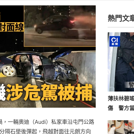
熱門文
薄扶林碧
傷 警方
，一輛奧迪（Audi）私家車沿屯門公路
分隔石壆後彈起，飛越對面往元朗方向