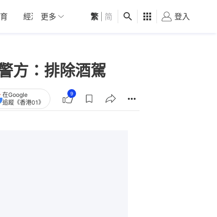
育
經濟
更多
01深圳
繁
觀點
|
简
健康
好食玩飛
登入
女
 警方：排除酒駕
9
在Google
追蹤《香港01》