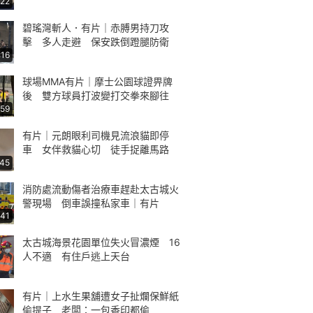
:22
碧瑤灣斬人．有片｜赤膊男持刀攻
擊 多人走避 保安跌倒蹬腿防衛
:16
球場MMA有片｜摩士公園球證畀牌
後 雙方球員打波變打交拳來腳往
:59
有片｜元朗眼利司機見流浪貓即停
車 女伴救貓心切 徒手捉離馬路
:45
消防處流動傷者治療車趕赴太古城火
警現場 倒車誤撞私家車｜有片
:41
太古城海景花園單位失火冒濃煙 16
人不適 有住戶逃上天台
有片｜上水生果舖遭女子扯爛保鮮紙
偷提子 老闆：一包香印都偷