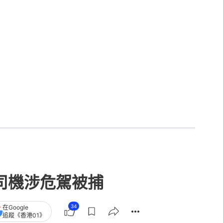
男司機涉危駕被捕
34
在Google
追蹤《香港01》