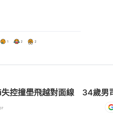
1
2
2
di失控撞壆飛越對面線 34歲
07