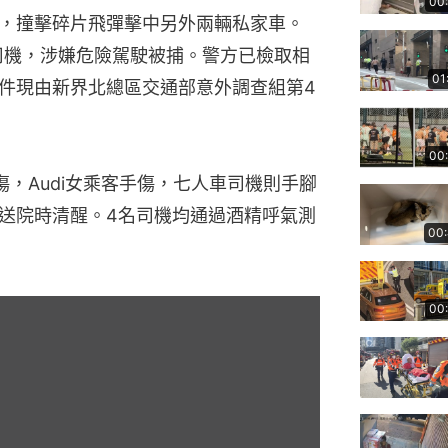
00
，撞擊碎片飛彈擊中另外兩輛私家車。
男司機，涉嫌危險駕駛被捕。警方已檢取相
01
件現由新界北總區交通部意外調查組第4
00
傷，Audi女乘客手傷，七人車司機則手腳
送院時清醒。4名司機均通過酒精呼氣測
00
00