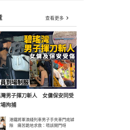
章
查看更多
瑤灣男子揮刀斬人 女傭保安同受
當場拘捕
港鐵將軍澳綫列車男子手夾車門底罅
隙 痛苦跪地求救：唔該開門呀