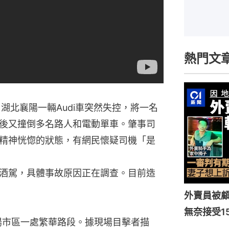
熱門文
湖北襄陽一輛Audi車突然失控，將一名
後又撞倒多名路人和電動單車。肇事司
精神恍惚的狀態，有網民懷疑司機「是
酒駕，具體事故原因正在調查。目前造
外賣員被
無奈接受1
陽市區一處繁華路段。據現場目擊者描