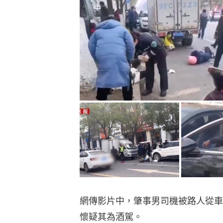
網傳影片中，肇事男司機被路人從車
懷疑其為酒駕。