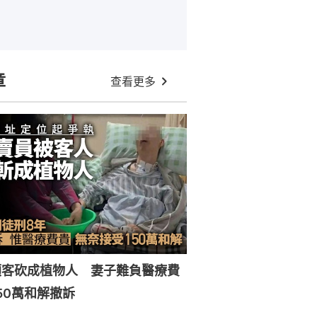
章
查看更多
顧客砍成植物人 妻子難負醫療費
50萬和解撤訴