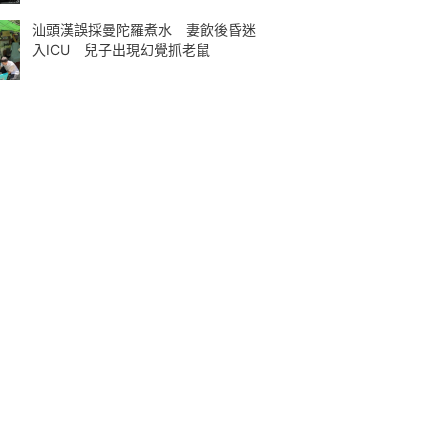
汕頭漢誤採曼陀羅煮水 妻飲後昏迷
入ICU 兒子出現幻覺抓老鼠