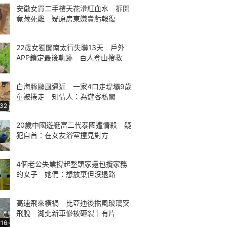
安徽女買二手樓天花滲紅血水 拆開
竟藏死雞 疑原房東嫌賣虧報復
22歲女獨闖南太行失聯13天 戶外
APP鎖定最後軌跡 百人登山搜救
白海豚颱風逼近 一家4口走堤壩9歲
童被捲走 知情人：為遊客私闖
:32
20歲中國遊艇富二代泰國遭情殺 疑
犯自首：在女友浴室撞見對方
4個老公失業撐起整頭家還包攬家務
的女子 她們：想放棄但沒退路
高速飛來橫禍 比亞迪後擋風玻璃突
飛脫 湖北新車慘被砸裂｜有片
:16