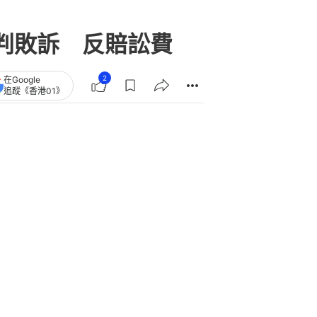
判敗訴 反賠訟費
2
在Google
追蹤《香港01》