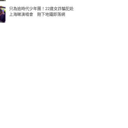
只為追時代少年團！22歲女詐騙犯赴
上海睇演唱會 剛下地鐵即落網