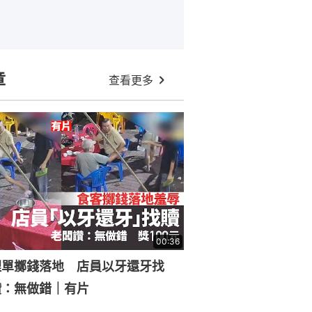
章
查看更多
00:36
埋單擲錢落地 店員以牙還牙找
讚：無做錯｜有片