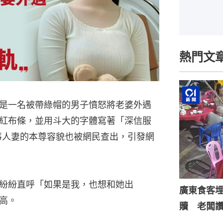
熱門文
是一名被帶綠帽的男子憤怒將老婆外遇
紅布條，並用斗大的字體寫著「深信服
事人妻的本尊容貌也被網民查出，引發網
紛紛直呼「如果是我，也想和她出
廣東食客
高。
贖 老闆