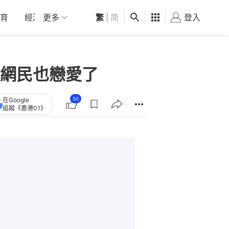
育
經濟
更多
01深圳
繁
觀點
|
简
健康
好食玩飛
登入
女
網民也戀愛了
50
在Google
追蹤《香港01》