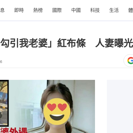
息
即時
熱榜
國際
中國
科技
生活
體
勾引我老婆」紅布條 人妻曝光
56