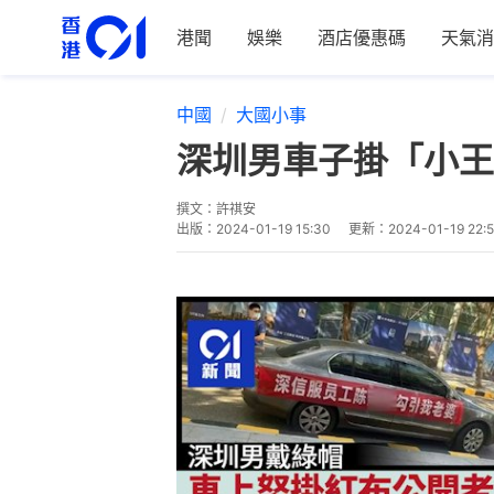
港聞
娛樂
酒店優惠碼
天氣消
中國
大國小事
深圳男車子掛「小王
撰文：
許祺安
出版：
2024-01-19 15:30
更新：
2024-01-19 22: