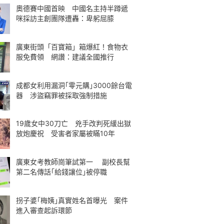
奧德賽中國首映 中國名主持半蹲遞
咪採訪主創團隊遭轟：卑躬屈膝
廣東街頭「百寶箱」箱爆紅！食物衣
服免費領 網讚：建議全國推行
成都女利用漏洞｢零元購｣3000餘台電
器 涉盜竊罪被採取強制措施
19歲女中30刀亡 兇手改判死緩出獄
放炮慶祝 受害者家屬被瞞10年
廣東女考教師崗筆試第一 副校長幫
第二名傳話｢給錢讓位｣被停職
拐子婆｢梅姨｣真實姓名首曝光 案件
進入審查起訴環節