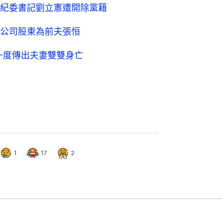
紀委書記劉立憲遭開除黨籍
公司股東為前夫張恒
前一度傳出夫妻雙雙身亡
1
17
2