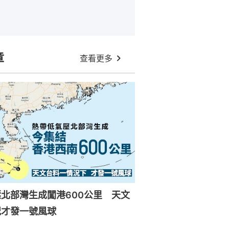
章
查看更多
北部灣生成闖港600公里 天文
況才發一號風球