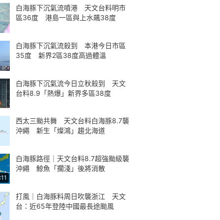
白海豚下沉氣流噴港 天文台料明市
區36度 港島一區與上水飆38度
白海豚下沉氣流殺到 本港今日市區
35度 新界2區38度高過體溫
白海豚下沉氣流今日立秋殺到 天文
台料8.9「熱爆」新界多區38度
西太三颱共舞 天文台料白海豚8.7襲
沖繩 新生「燦鴻」趨北海道
白海豚路徑｜天文台料8.7超強颱級襲
沖繩 鯨魚「擱淺」後將消散
:11
打風｜白海豚料周日吹襲浙江 天文
台：近65年登陸中國最長途颱風