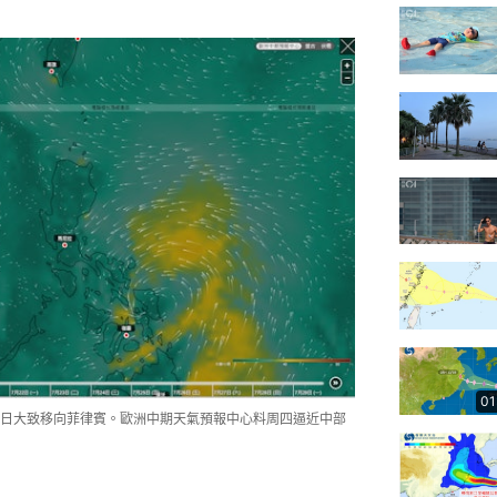
01
日大致移向菲律賓。歐洲中期天氣預報中心料周四逼近中部