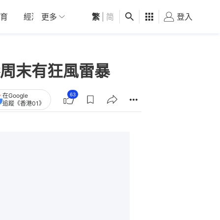
育
經濟
更多
01深圳
繁
觀點
|
简
健康
好食玩飛
登入
女
周末有狂風雷暴
63
在Google
追蹤《香港01》