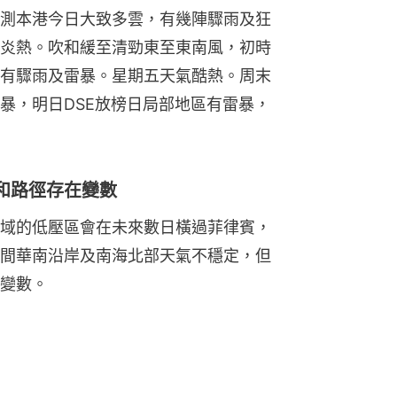
測本港今日大致多雲，有幾陣驟雨及狂
炎熱。吹和緩至清勁東至東南風，初時
有驟雨及雷暴。星期五天氣酷熱。周末
暴，明日DSE放榜日局部地區有雷暴，
和路徑存在變數
域的低壓區會在未來數日橫過菲律賓，
間華南沿岸及南海北部天氣不穩定，但
變數。