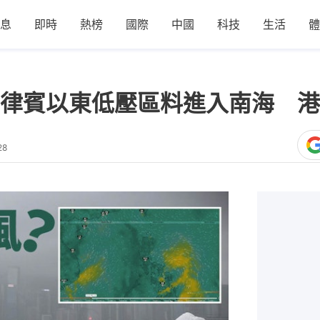
息
即時
熱榜
國際
中國
科技
生活
體
律賓以東低壓區料進入南海 港
28