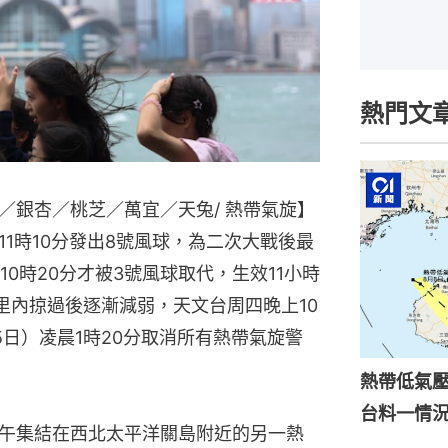
熱門文
／銀杏／桃芝／萬宜／天兔/ 熱帶氣旋】
1時10分發出8號風球，為二次大戰後最
0時20分才被3號風球取代，生效11小時
公里內掠過後逐漸減弱，天文台周四晚上10
5日）凌晨1時20分取消所有熱帶氣旋警
熱帶低氣壓
台料一情
午集結在西北太平洋關島附近的另一熱