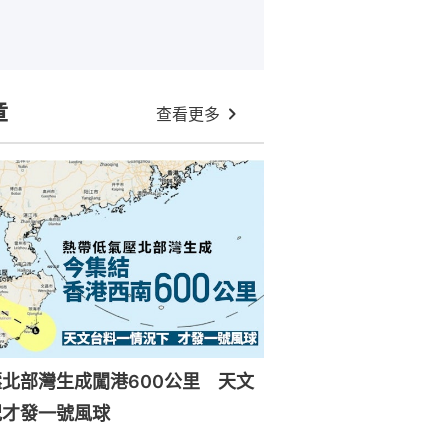
章
查看更多
北部灣生成闖港600公里 天文
況才發一號風球