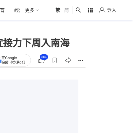
育
經濟
更多
01深圳
繁
觀點
|
简
健康
好食玩飛
登入
女
宜接力下周入南海
664
在Google
追蹤《香港01》