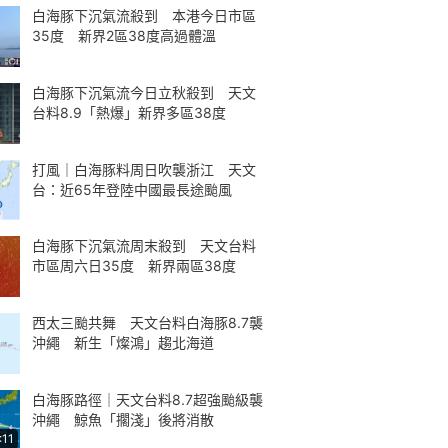
白海豚下沉氣流殺到 本港今日市區
35度 新界2區38度高過體溫
白海豚下沉氣流今日立秋殺到 天文
台料8.9「熱爆」新界多區38度
打風｜白海豚料周日吹襲浙江 天文
台：近65年登陸中國最長途颱風
白海豚下沉氣流周末殺到 天文台料
市區周六日35度 新界兩區38度
西太三颱共舞 天文台料白海豚8.7襲
沖繩 新生「燦鴻」趨北海道
白海豚路徑｜天文台料8.7超強颱級襲
沖繩 鯨魚「擱淺」後將消散
:11