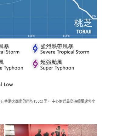
結在香港之西南偏南約150公里， 中心附近最高持續風速每小