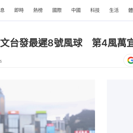
息
即時
熱榜
國際
中國
科技
生活
體
文台發最遲8號風球 第4風萬
5