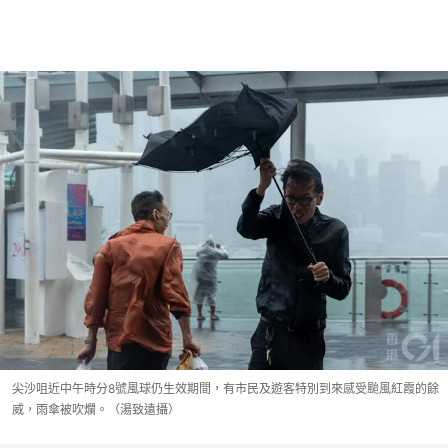
尖沙咀近中午時分8號風球仍生效期間，有市民及遊客特別到來感受颱風紅霞的餘
威，雨傘被吹爛。（湯致遠攝）