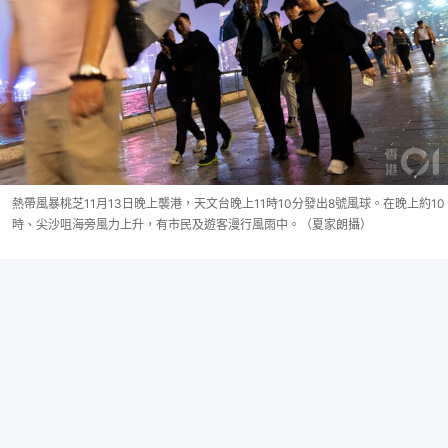
熱帶風暴桃芝11月13日晚上襲港，天文台晚上11時10分發出8號風球。在晚上約10
時、尖沙咀海旁風力上升，有市民及遊客漫行風雨中。（夏家朗攝）