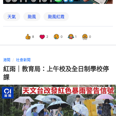
天氣
颱風
颱風紅霞
8
2
0
1
0
港聞
社會新聞
紅雨｜教育局：上午校及全日制學校停
課