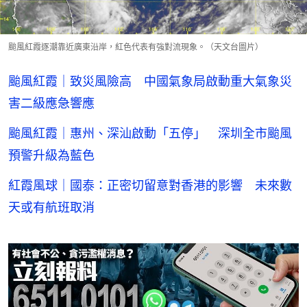
颱風紅霞逐潮靠近廣東沿岸，紅色代表有強對流現象。（天文台圖片）
颱風紅霞｜致災風險高 中國氣象局啟動重大氣象災
害二級應急響應
颱風紅霞｜惠州、深汕啟動「五停」 深圳全市颱風
預警升級為藍色
紅霞風球｜國泰：正密切留意對香港的影響 未來數
天或有航班取消