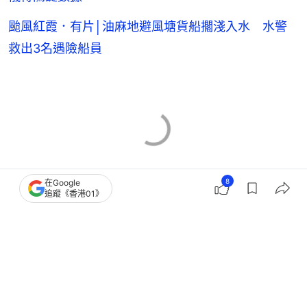
颱風紅霞．有片│油麻地避風塘貨船擱淺入水 水警
救出3名遇險船員
8
在Google
追蹤《香港01》
天氣
香港暴雨
香港天文台
教育局