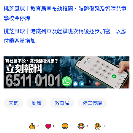
桃芝風球｜教育局宣布幼稚園、肢體傷殘及智障兒童
學校今停課
桃芝風球｜港鐵列車及輕鐵班次稍後逐步加密 以應
付乘客量增加
天氣
颱風
教育局
停工停課
7
0
1
0
0