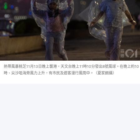
熱帶風暴桃芝11月13日晚上襲港，天文台晚上11時10分發出8號風球。在晚上約10
時、尖沙咀海旁風力上升，有市民及遊客漫行風雨中。（夏家朗攝）