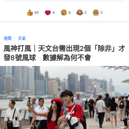
65
4
8
3
5
港聞
天氣
風神打風｜天文台需出現2個「除非」才
發8號風球 數據解為何不會