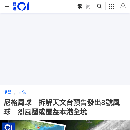
繁
|
简
港聞
天氣
尼格風球｜拆解天文台預告發出8號風
球 烈風圈或覆蓋本港全境