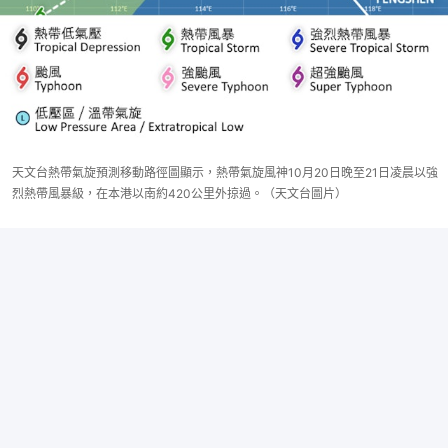
天文台熱帶氣旋預測移動路徑圖顯示，熱帶氣旋風神10月20日晚至21日凌晨以強
烈熱帶風暴級，在本港以南約420公里外掠過。（天文台圖片）