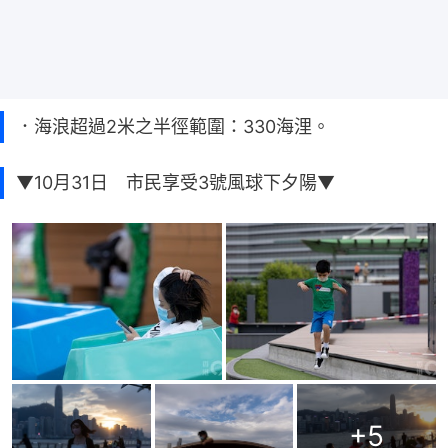
．海浪超過2米之半徑範圍：330海浬。
▼10月31日 市民享受3號風球下夕陽▼
+
5