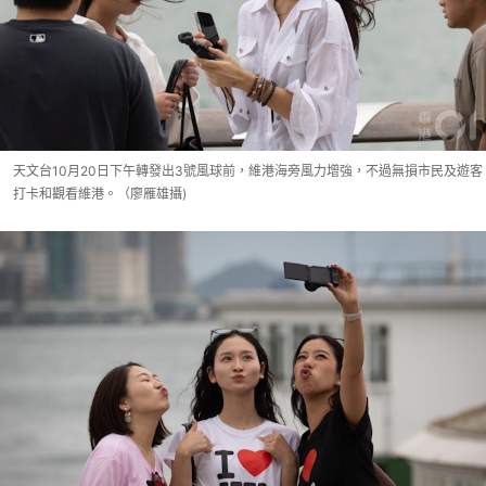
天文台10月20日下午轉發出3號風球前，維港海旁風力增強，不過無損市民及遊客
打卡和觀看維港。（廖雁雄攝)