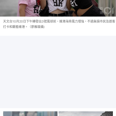
天文台10月20日下午轉發出3號風球前，維港海旁風力增強，不過無損市民及遊客
打卡和觀看維港。（廖雁雄攝)