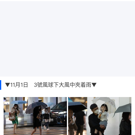
▼11月1日 3號風球下大風中夾着雨▼