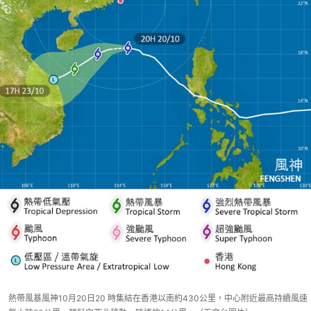
熱帶風暴風神10月20日20 時集結在香港以南約430公里，中心附近最高持續風速