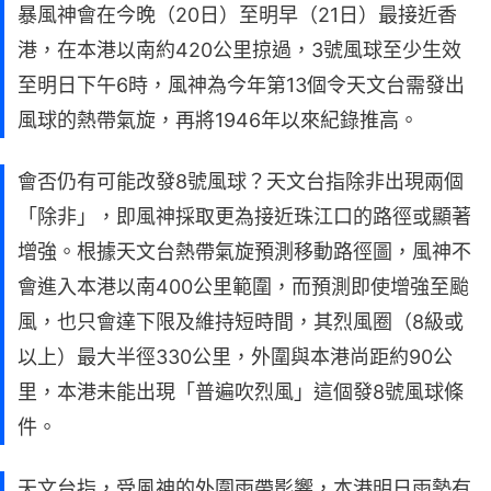
暴風神會在今晚（20日）至明早（21日）最接近香
港，在本港以南約420公里掠過，3號風球至少生效
至明日下午6時，風神為今年第13個令天文台需發出
風球的熱帶氣旋，再將1946年以來紀錄推高。
會否仍有可能改發8號風球？天文台指除非出現兩個
「除非」，即風神採取更為接近珠江口的路徑或顯著
增強。根據天文台熱帶氣旋預測移動路徑圖，風神不
會進入本港以南400公里範圍，而預測即使增強至颱
風，也只會達下限及維持短時間，其烈風圈（8級或
以上）最大半徑330公里，外圍與本港尚距約90公
里，本港未能出現「普遍吹烈風」這個發8號風球條
件。
天文台指，受風神的外圍雨帶影響，本港明日雨勢有