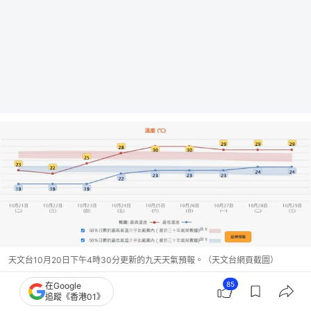
天文台10月20日下午4時30分更新的九天天氣預報。（天文台網頁截圖）
85
在Google
隨著風神遠離廣東沿岸及逐漸消散，天文台預測本周
追蹤《香港01》