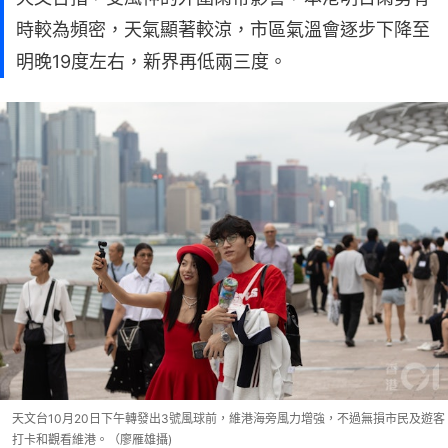
時較為頻密，天氣顯著較涼，市區氣溫會逐步下降至
明晚19度左右，新界再低兩三度。
天文台10月20日下午轉發出3號風球前，維港海旁風力增強，不過無損市民及遊客
打卡和觀看維港。（廖雁雄攝)