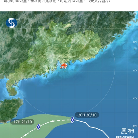
每小時90公里，預料向西北移動，時速約14公里。（天文台圖片）