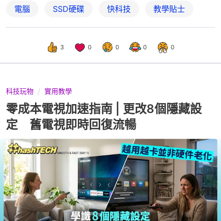
電腦
SSD硬碟
快科技
教學貼士
3
0
0
0
0
科技玩物
實用教學
零成本電視加速指南 | 更改8個隱藏設
定 舊電視即時回復流暢