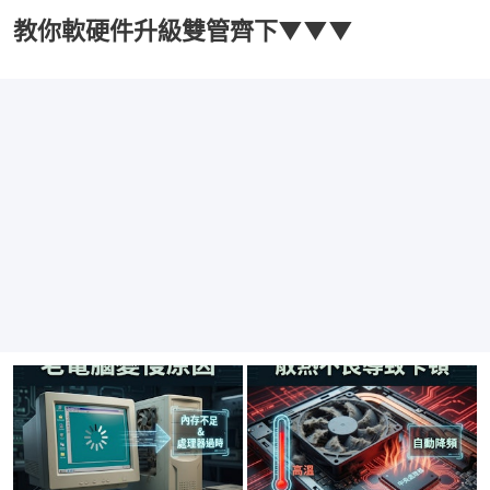
教你軟硬件升級雙管齊下▼▼▼