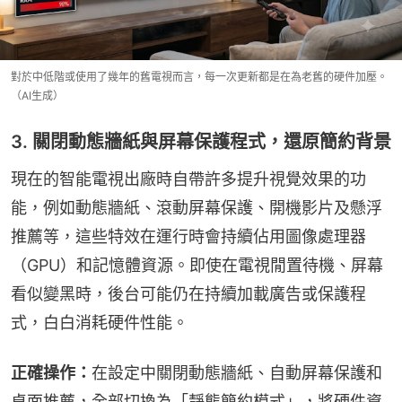
對於中低階或使用了幾年的舊電視而言，每一次更新都是在為老舊的硬件加壓。
（AI生成）
3. 關閉動態牆紙與屏幕保護程式，還原簡約背景
現在的智能電視出廠時自帶許多提升視覺效果的功
能，例如動態牆紙、滾動屏幕保護、開機影片及懸浮
推薦等，這些特效在運行時會持續佔用圖像處理器
（GPU）和記憶體資源。即使在電視閒置待機、屏幕
看似變黑時，後台可能仍在持續加載廣告或保護程
式，白白消耗硬件性能。
正確操作：
在設定中關閉動態牆紙、自動屏幕保護和
桌面推薦，全部切換為「靜態簡約模式」，將硬件資