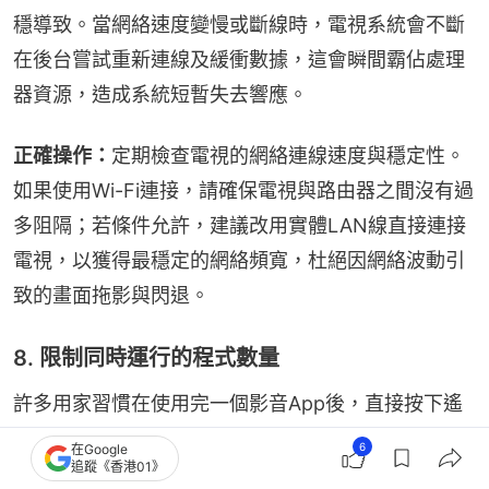
穩導致。當網絡速度變慢或斷線時，電視系統會不斷
在後台嘗試重新連線及緩衝數據，這會瞬間霸佔處理
器資源，造成系統短暫失去響應。
正確操作：
定期檢查電視的網絡連線速度與穩定性。
如果使用Wi-Fi連接，請確保電視與路由器之間沒有過
多阻隔；若條件允許，建議改用實體LAN線直接連接
電視，以獲得最穩定的網絡頻寬，杜絕因網絡波動引
致的畫面拖影與閃退。
8. 限制同時運行的程式數量
許多用家習慣在使用完一個影音App後，直接按下遙
控器的「Home」鍵切換畫面。這其實只是將程式轉
6
在Google
追蹤《香港01》
入後台掛起，並未真正關閉。當電視同時開啟多個大