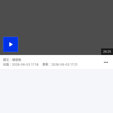
播
放
28:25
總
影
共
片
時
撰文：
陳德俐
間
出版：
2026-06-03 17:18
更新：
2026-06-03 17:21