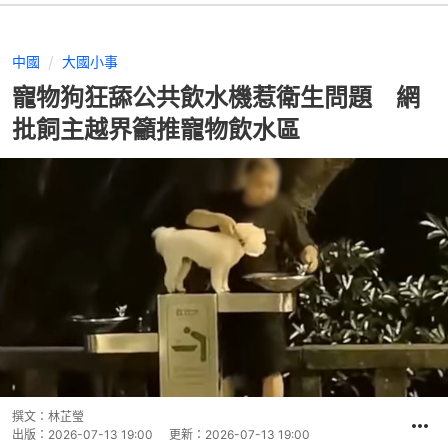
中國
大國小事
寵物狗狂舔公共飲水機惹衛生問題 網
批飼主越界籲推寵物飲水區
撰文：
林芷瑩
出版：
2026-07-13 19:00
更新：
2026-07-13 19:00