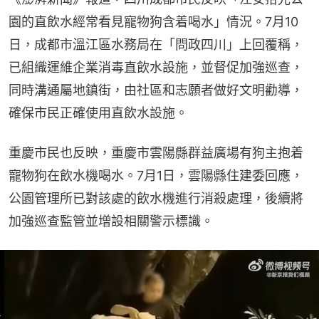
園的直飲水經常看見寵物狗含着喝水」情況。7月10
日，成都市溫江區水務局在「問政四川」上回覆稱，
已組織運維企業消毒直飲水設施，並督促加強巡查，
同時溝通屬地鎮街，由社區和志願者做好文明勸導，
確保市民正確使用直飲水設施。
重慶市民也反映，重慶市雲陽縣群益廣場有狗主抱着
寵物狗在飲水機喝水。7月1日，雲陽縣住建委回應，
公園管理所已對該處的飲水機進行消殺處理，後續將
加強巡查監管並增設相關警示標識。