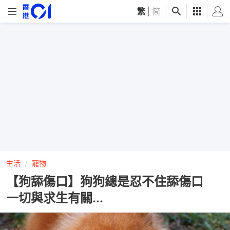
繁
|
简
生活
寵物
【狗舔傷口】狗狗總是忍不住舔傷口
一切與求生有關...