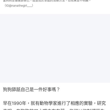
當狗狗受傷後舔自己，這是出於本能的治療方法，但效果並不明顯。
（IG@nanathegirl____）
狗狗舔舐自己是一件好事嗎？
早在1990年，就有動物學家進行了相應的實驗，研究