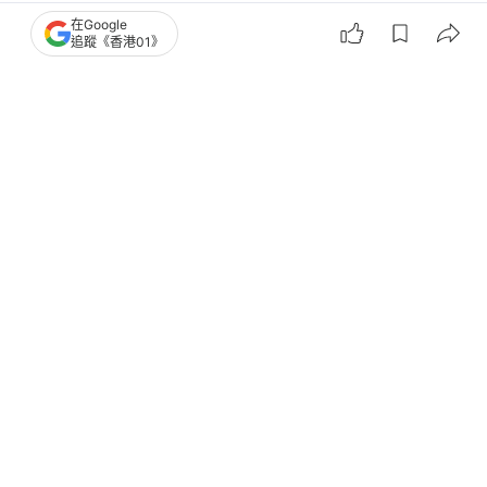
肉 店家全面消毒
在Google
追蹤《香港01》
狗仔餐位上食蛋糕惹議 內地海底撈宣布關閉3家寵
物友好試點餐廳
魚缸爆裂價值30萬觀賞魚慘死 主人好奇拎去煮宴請
好友：唔好食
寵物
狗