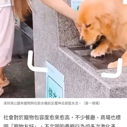
深圳灣公園有寵物狗在飲水機前反覆伸舌舔舐水流。（第一現場）
社會對於寵物包容度愈來愈高，不少餐廳、商場也標
明「寵物友好」，不文明的養寵行為卻多次激化矛