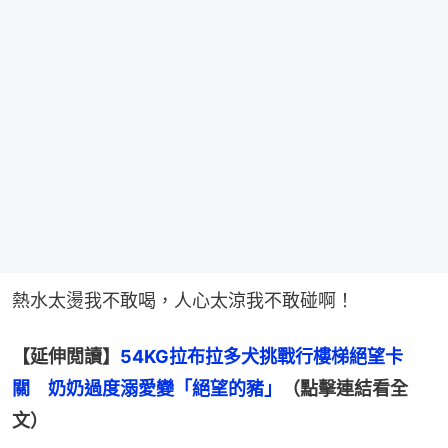
熱水太燙我不敢喝，人心太涼我不敢碰啊！
【延伸閲讀】
54KG拉布拉多犬挑戰行樓梯絕望卡
關　奶奶過度溺愛變「絕望的豬」
（點擊連結看全
文）