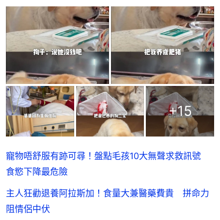
+
15
寵物唔舒服有跡可尋！盤點毛孩10大無聲求救訊號
食慾下降最危險
主人狂勸退養阿拉斯加！食量大兼醫藥費貴 拼命力
阻情侶中伏