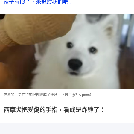
孩子有IG了，來追蹤我們吧！
包紮的手指在狗狗眼裡變成了雞髀。（抖音@對A pass）
西摩犬把受傷的手指，看成是炸雞了：