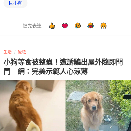
巨小萌
搶先表達
生活
寵物
小狗等食被整蠱！遭誘騙出屋外隨即閂
門 網：完美示範人心涼薄