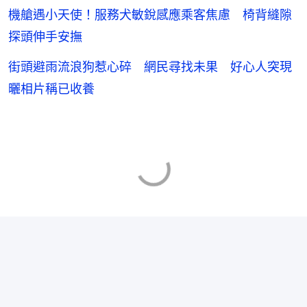
機艙遇小天使！服務犬敏銳感應乘客焦慮 椅背縫隙
探頭伸手安撫
街頭避雨流浪狗惹心碎 網民尋找未果 好心人突現
曬相片稱已收養