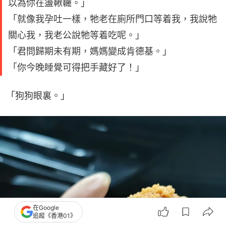
以為你在盪鞦韆。」
「就像我孕吐一樣，牠老在廁所門口等着我，我說牠
關心我，我老公說牠等着吃呢。」
「君問歸期未有期，媽媽變成肯德基。」
「你今晚睡覺可得把手藏好了！」
「狗狗眼裏。」
在Google
追蹤《香港01》