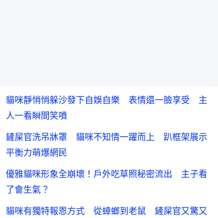
貓咪靜悄悄躲沙發下自娛自樂 表情還一臉享受 主
人一看瞬間笑噴
鏟屎官洗吊牀罩 貓咪不知情一躍而上 趴框架展示
平衡力萌爆網民
優雅貓咪形象全崩壞！戶外吃草照秘密流出 主子看
了會生氣？
貓咪有獨特報恩方式 從蟑螂到老鼠 鏟屎官又驚又