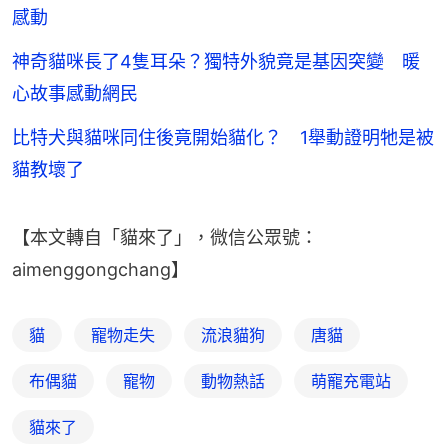
感動
神奇貓咪長了4隻耳朵？獨特外貌竟是基因突變 暖
心故事感動網民
比特犬與貓咪同住後竟開始貓化？ 1舉動證明牠是被
貓教壞了
【本文轉自「貓來了」，微信公眾號：
aimenggongchang】
貓
寵物走失
流浪貓狗
唐貓
布偶貓
寵物
動物熱話
萌寵充電站
貓來了