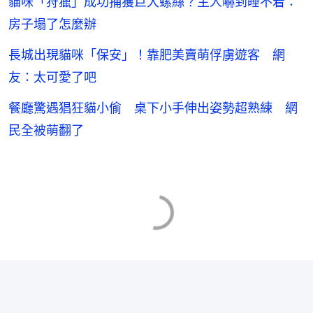
貓咪「狩獵」成功捕獲巨大螺絲？主人嚇到睡不着：
房子塌了怎麼辦
長城出現貓咪「保安」！靠肥美賣萌俘虜遊客 網
友：太可愛了吧
餐廳驚遇猖狂貓小偷 桌下小手伸出姿勢超熟練 網
民全被萌翻了