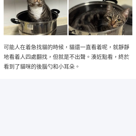
可能人在着急找貓的時候，貓還一直看着呢，就靜靜
地看着人四處翻找，但就是不出聲。湊近點看，終於
看到了貓咪的後腦勺和小耳朵。