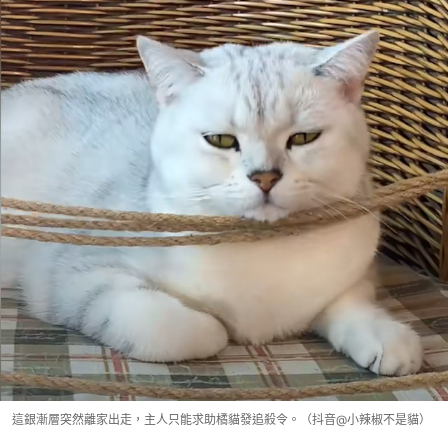
這銀漸層突然離家出走，主人只能求助橘貓發追殺令。（抖音@小辣椒不是貓）