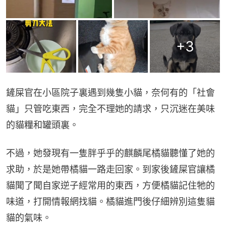
+
3
鏟屎官在小區院子裏遇到幾隻小貓，奈何有的「社會
貓」只管吃東西，完全不理她的請求，只沉迷在美味
的貓糧和罐頭裏。
不過，她發現有一隻胖乎乎的麒麟尾橘貓聽懂了她的
求助，於是她帶橘貓一路走回家。到家後鏟屎官讓橘
貓聞了聞自家逆子經常用的東西，方便橘貓記住牠的
味道，打開情報網找貓。橘貓進門後仔細辨別這隻貓
貓的氣味。