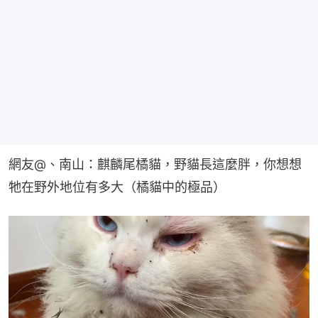
網友@、南山：麒麟尾橘貓，野貓長這麼胖，你想想
牠在野外地位有多大（橘貓中的極品）