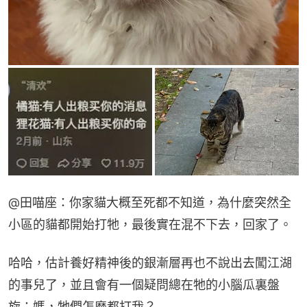
@田喵座：你家貓大概至死都不知道，為什麼突然全
小區的貓都開始打牠，最後實在混不下去，回家了。
哈哈，估計養好精神後的銀漸層再也不說出去闖江湖
的事兒了，並且會有一個疑問總在牠的小腦瓜裏盤
旋：媽，牠們怎麼都打我？