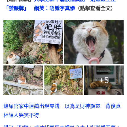
「禁餵牌」　網笑：唔識字真慘
（點擊查看全文）
+
5
鏟屎官家中連續出現零錢 以為是財神顯靈 背後真
相讓人哭笑不得