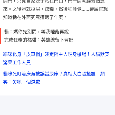
開門，只見自家逆子站在門口，門一開就趕緊衝進
來。之後牠就拉屎，炫糧，然後狂睡覺……鏟屎官想
知道牠在外面究竟遭遇了什麼。
貓：媽你先別問，等我睡飽再說！
完成任務的橘貓：英雄總留下背影
貓咪化身「皮草帽」淡定陪主人現身機場！人貓默契
驚呆工作人員
貓咪死盯着床竟被誤當尿床？真相大白超尷尬 網
笑：欠牠一個道歉