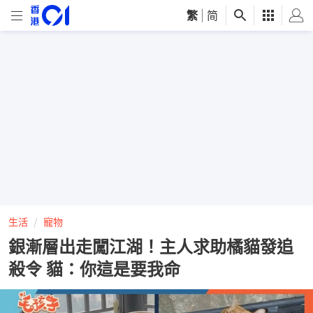
繁
|
简
生活
寵物
銀漸層出走闖江湖！主人求助橘貓發追
殺令 貓：你這是要我命