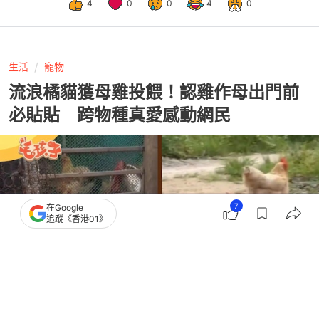
4
0
0
4
0
生活
寵物
流浪橘貓獲母雞投餵！認雞作母出門前
必貼貼 跨物種真愛感動網民
7
在Google
追蹤《香港01》