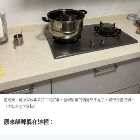
前幾天，鏟屎官@李耷拉回到家裏，發現家裏的貓竟然不見了，嚇得到處找貓。
（小紅書@李耷拉）
原來貓咪躲在這裡：