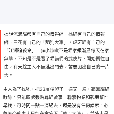
據說流浪貓都有自己的情報網，橘貓有自己的情報
網，三花有自己的「舔狗大軍」，虎斑貓有自己的
「江湖追殺令」。@小辣椒不是貓家銀漸層每天在家
無聊，不知是不是看了貓貓們的武俠片，開始嚮往自
由，有天趁主人不備逃出門去，誓要闖出自己的一片
天。
主人為了找牠，把23層樓爬了一遍又一遍，毫無貓貓
蹤跡。只能四處張貼尋貓啟事，聯繫物業和親朋幫忙
尋找，可時間一點一滴過去，還是沒有任何線索。心
急無奈的主人只能在家佈下「剪刀大法」，並外出尋