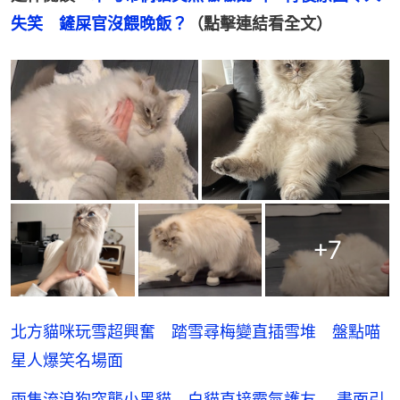
失笑　鏟屎官沒餵晚飯？
（點擊連結看全文）
+
7
北方貓咪玩雪超興奮 踏雪尋梅變直插雪堆 盤點喵
星人爆笑名場面
兩隻流浪狗突襲小黑貓 白貓直接霸氣護友 畫面引