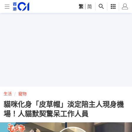
繁
|
简
生活
寵物
貓咪化身「皮草帽」淡定陪主人現身機
場！人貓默契驚呆工作人員