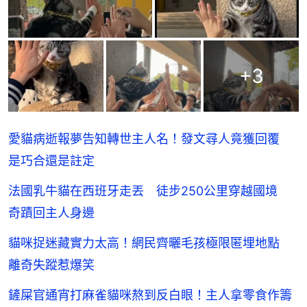
+
3
愛貓病逝報夢告知轉世主人名！發文尋人竟獲回覆
是巧合還是註定
法國乳牛貓在西班牙走丟 徒步250公里穿越國境
奇蹟回主人身邊
貓咪捉迷藏實力太高！網民齊曬毛孩極限匿埋地點
離奇失蹤惹爆笑
鏟屎官通宵打麻雀貓咪熬到反白眼！主人拿零食作籌