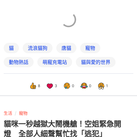
貓
流浪貓狗
唐貓
寵物
動物熱話
萌寵充電站
貓與愛的世界
8
3
0
0
1
生活
寵物
貓咪一秒越獄大鬧機艙！空姐緊急開
燈 全部人細聲幫忙找「逃犯」