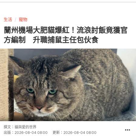
生活
寵物
蘭州機場大肥貓爆紅！流浪討飯竟獲官
方編制 升職捕鼠主任包伙食
撰文：
貓與愛的世界
出版：
2026-08-04 08:00
更新：
2026-08-04 08:00