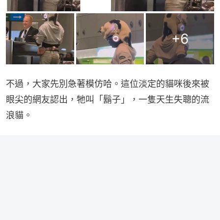
+
6
不過，大家先別急著模仿哈。這位淡定的貓咪後來被
眼尖的網友認出，牠叫「鬍子」，一隻天生失聰的流
浪貓。