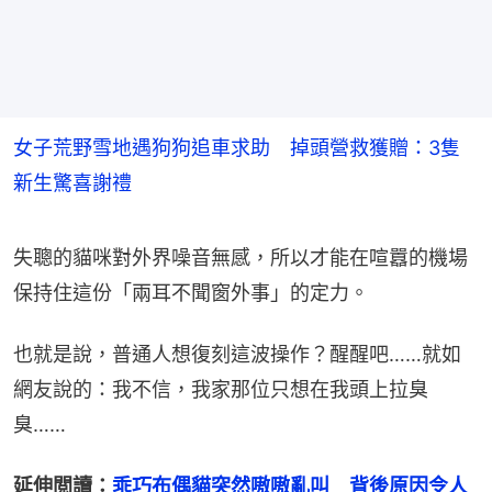
女子荒野雪地遇狗狗追車求助 掉頭營救獲贈：3隻
新生驚喜謝禮
失聰的貓咪對外界噪音無感，所以才能在喧囂的機場
保持住這份「兩耳不聞窗外事」的定力。
也就是說，普通人想復刻這波操作？醒醒吧……就如
網友說的：我不信，我家那位只想在我頭上拉臭
臭……
延伸閲讀：
乖巧布偶貓突然嗷嗷亂叫　背後原因令人