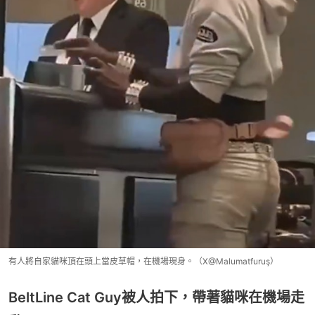
有人將自家貓咪頂在頭上當皮草帽，在機場現身。（X@Malumatfuruş）
BeltLine Cat Guy被人拍下，帶著貓咪在機場走