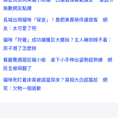
無數網友點讚
長城出現貓咪「保安」！靠肥美賣萌俘虜遊客 網
友：太可愛了吧
貓咪「狩獵」成功捕獲巨大螺絲？主人嚇到睡不着：
房子塌了怎麼辦
餐廳驚遇猖狂貓小偷 桌下小手伸出姿勢超熟練 網
民全被萌翻了
貓咪死盯着床竟被誤當尿床？真相大白超尷尬 網
笑：欠牠一個道歉