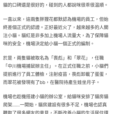
貓的口碑還是很好的，碰到的人都說咪很乖很温順。
一直以來，這兩隻胖狸花都默認為機場的員工，但始
終差個正式的認證。正好最近火了，越來越多的人關
注小貓。貓紅是非多加上機場人流量大，為了保障貓
咪的安全，機場決定給小貓一個正式的編制。
於是，兩隻貓被取名為「喪彪」和「翠花」，任職
「中川機場捕鼠辦主任」。在正式任職之前，小貓們
提前進行了員工體檢，注射疫苗，喪彪卸載了蛋蛋，
而翠花被發現有了bb，在醫院待產生娃坐月子。
機場也趁機搭建小貓的辦公室，給貓咪安排了貓房貓
爬架……一開始，貓房建設有很多不足，機場也認真
聽取了很多網友的意見，不斷改善小貓的生活居住環