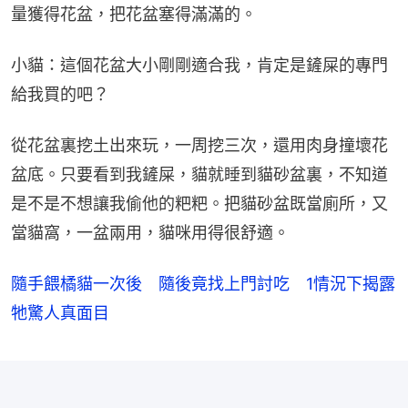
量獲得花盆，把花盆塞得滿滿的。
小貓：這個花盆大小剛剛適合我，肯定是鏟屎的專門
給我買的吧？
從花盆裏挖土出來玩，一周挖三次，還用肉身撞壞花
盆底。只要看到我鏟屎，貓就睡到貓砂盆裏，不知道
是不是不想讓我偷他的粑粑。把貓砂盆既當廁所，又
當貓窩，一盆兩用，貓咪用得很舒適。
隨手餵橘貓一次後 隨後竟找上門討吃 1情況下揭露
牠驚人真面目