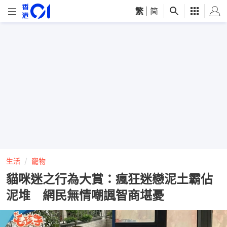
繁
|
简
生活
寵物
貓咪迷之行為大賞：瘋狂迷戀泥土霸佔
泥堆 網民無情嘲諷智商堪憂