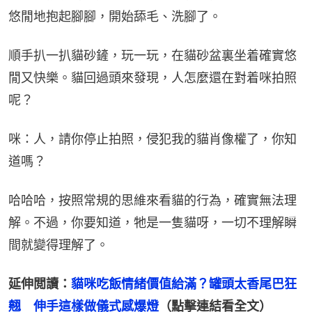
悠閒地抱起腳腳，開始舔毛、洗腳了。
順手扒一扒貓砂鏟，玩一玩，在貓砂盆裏坐着確實悠
閒又快樂。貓回過頭來發現，人怎麼還在對着咪拍照
呢？
咪：人，請你停止拍照，侵犯我的貓肖像權了，你知
道嗎？
哈哈哈，按照常規的思維來看貓的行為，確實無法理
解。不過，你要知道，牠是一隻貓呀，一切不理解瞬
間就變得理解了。
延伸閲讀：
貓咪吃飯情緒價值給滿？罐頭太香尾巴狂
翹　伸手這樣做儀式感爆燈
（點擊連結看全文）