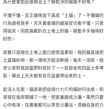
為什麼會如此迷戀泥土？睡乾淨的貓窩不好嗎？
不懂不懂，反正貓咪這下真成「土貓」了。不懂貓的
行為還有很多，天天養着貓的鏟屎官也看不懂，只覺
得搞笑。同款喜歡趴在土堆上的貓，兩隻手手揣得好
好的。
其實只是睡在土堆上面已經很温柔啦，我的貓直接把
土當貓砂用，那一塊地方就沒幹過，每天一泡尿，我
老公安慰我說當肥料就好了。一屁股坐死四盆士多啤
梨，陽台上天天都有從花盆裏帶出來的土。
趁沒人在家，貓弟弟把這袋六七斤的貓砂叼出來，和
哥哥在我房間鋪了一地，把家裏變成沙灘。果然只要
心中有海，在哪裏都可以享受沙灘浴。憑藉自身的力