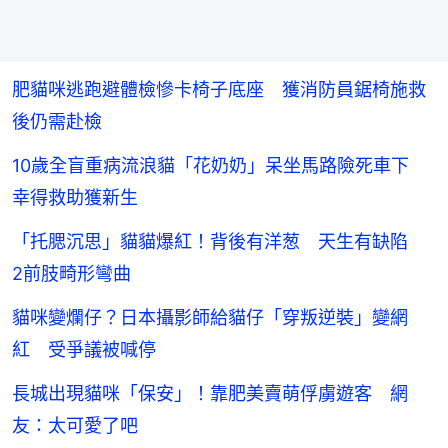
肥貓咪逃跑避體檢慘卡椅子底座 獲消防員鋸椅施救
後仍需赴檢
10歲全盲重病流浪貓「花奶奶」呆坐馬路險死車下
幸得救助獲新生
「托腮沉思」貓貓爆紅！背後有洋葱 天生有缺陷
2前肢畸形彎曲
貓咪變爛仔？日本攝影師給貓仔「穿叛逆裝」變網
紅 受爭議被喊停
長城出現貓咪「保安」！靠肥美賣萌俘虜遊客 網
友：太可愛了吧