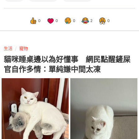
0
0
0
2
0
生活
寵物
貓咪睡桌邊以為好懂事 網民點醒鏟屎
官自作多情：單純嫌中間太凍