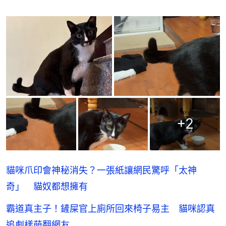
+
2
貓咪爪印會神秘消失？一張紙讓網民驚呼「太神
奇」 貓奴都想擁有
霸道真主子！鏟屎官上廁所回來椅子易主 貓咪認真
追劇樣萌翻網友