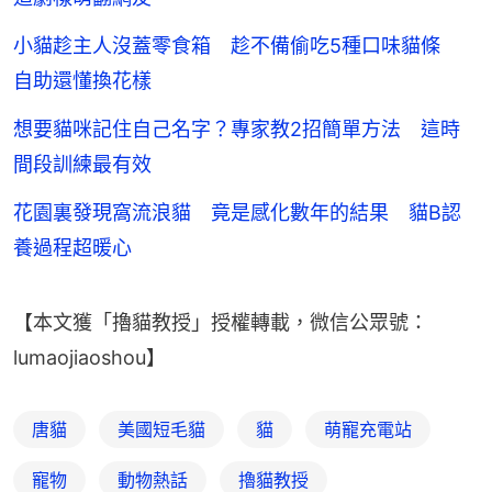
小貓趁主人沒蓋零食箱 趁不備偷吃5種口味貓條
自助還懂換花樣
想要貓咪記住自己名字？專家教2招簡單方法 這時
間段訓練最有效
花園裏發現窩流浪貓 竟是感化數年的結果 貓B認
養過程超暖心
【本文獲「擼貓教授」授權轉載，微信公眾號：
lumaojiaoshou】
唐貓
美國短毛貓
貓
萌寵充電站
寵物
動物熱話
擼貓教授