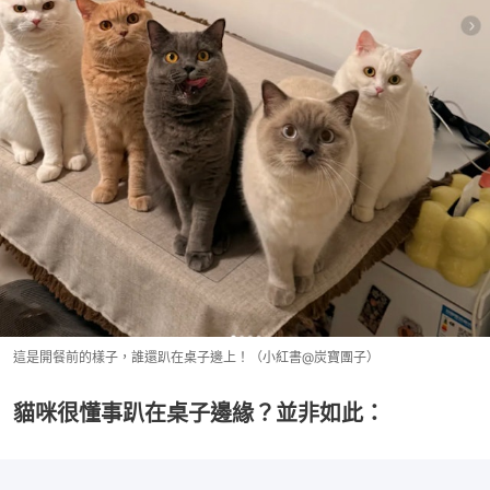
這是開餐前的樣子，誰還趴在桌子邊上！（小紅書@炭寶團子）
貓咪很懂事趴在桌子邊緣？並非如此：