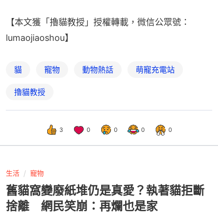
【本文獲「擼貓教授」授權轉載，微信公眾號：
lumaojiaoshou】
貓
寵物
動物熱話
萌寵充電站
擼貓教授
3
0
0
0
0
生活
寵物
舊貓窩變廢紙堆仍是真愛？執著貓拒斷
捨離 網民笑崩：再爛也是家