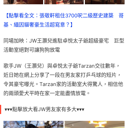
【點撃看全文：張敬軒租住3700呎二級歷史建築　哥
基、緬因貓奢豪生活超寫意？】
同場加映：JW王灝兒進駐卓悦太子爺超級豪宅　巨型
活動室絕對可讓狗狗放電
歌手JW（王灝兒）與卓悦太子爺Tarzan交往數年，
近日她在網上分享了一段在男友家打乒乓球的短片，
令其豪宅曝光。Tarzan家的活動室大得驚人，相信他
的兩頭愛犬平時在家一定能盡情放電。
▾▾▾點擊放大看JW男友家有多大▾▾▾