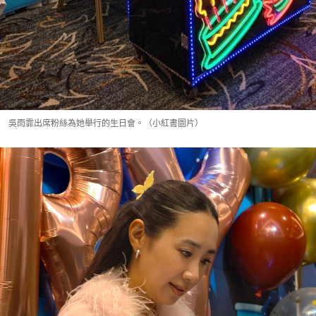
吳雨霏出席粉絲為她舉行的生日會。（小紅書圖片）