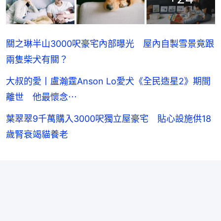
關之琳半山3000呎豪宅內部曝光 屋內自製雪景竟跟
兩隻柴犬有關？
大叔的愛丨盧瀚霆Anson Lo愛犬《全民造星2》期間
離世 他最懷念⋯
葉翠翠9千萬購入3000呎獨立屋豪宅 貼心設施供18
歲腎衰竭貓養老