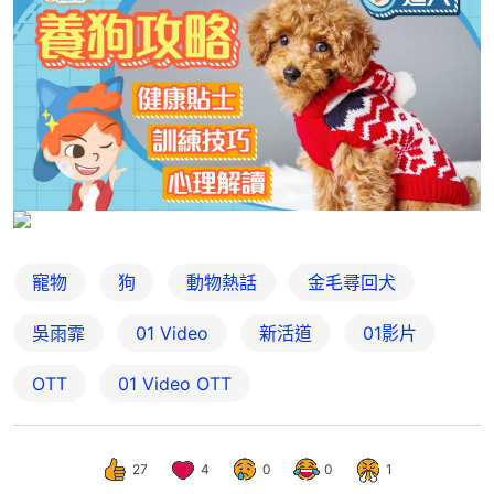
寵物
狗
動物熱話
金毛尋回犬
吳雨霏
01 Video
新活道
01影片
OTT
01‌ ‌Video‌ ‌OTT
27
4
0
0
1