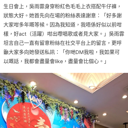
生日會上，吳雨霏身穿粉紅色毛毛上衣搭配牛仔褲，
狀態大好。她首先向在場的粉絲表達謝意：「好多謝
大家咁多年嘅等候。因為我知道，我唔係好似以前咁
樣，好act（活躍）咁出嚟唱歌或者見大家。」吳雨霏
坦言自己一直有留意粉絲在社交平台上的留言，更呼
籲大家多向她發送私訊：「你哋DM我啦，我如果可
以嘅話，我都會盡量會like，盡量會比個心。」