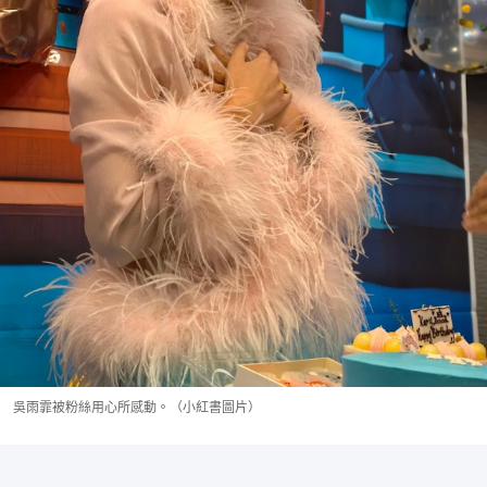
吳雨霏被粉絲用心所感動。（小紅書圖片）