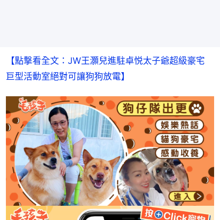
【點撃看全文：JW王灝兒進駐卓悦太子爺超級豪宅　
巨型活動室絕對可讓狗狗放電】