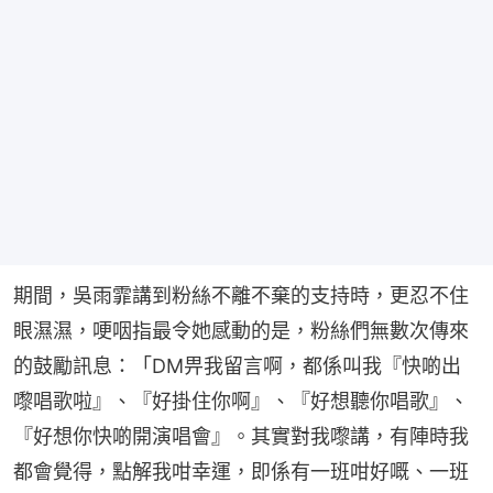
期間，吳雨霏講到粉絲不離不棄的支持時，更忍不住
眼濕濕，哽咽指最令她感動的是，粉絲們無數次傳來
的鼓勵訊息：「DM畀我留言啊，都係叫我『快啲出
嚟唱歌啦』、『好掛住你啊』、『好想聽你唱歌』、
『好想你快啲開演唱會』。其實對我嚟講，有陣時我
都會覺得，點解我咁幸運，即係有一班咁好嘅、一班