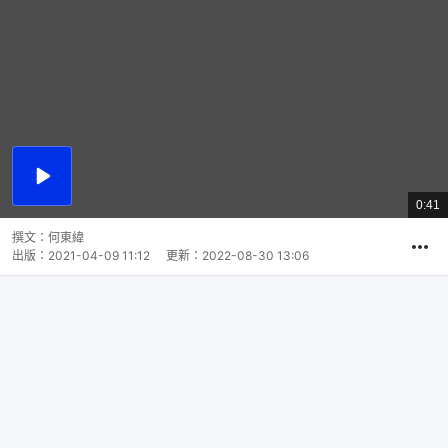
播
放
0:41
總
影
共
片
時
撰文：
何東緯
間
出版：
2021-04-09 11:12
更新：
2022-08-30 13:06