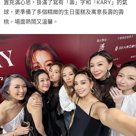
置充滿心思，掛滿了寫有「壽」字和「KARY」的氣
球，更準備了多個精緻的生日蛋糕及寓意長壽的壽
桃，場面熱鬧又溫馨。