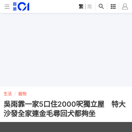
繁
|
简
生活
寵物
吳雨霏一家5口住2000呎獨立屋 特大
沙發全家連金毛尋回犬都夠坐