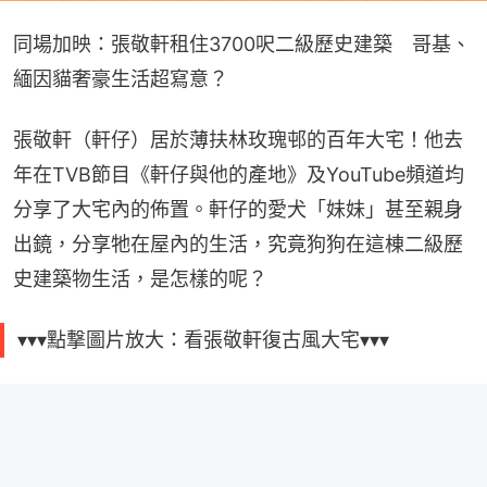
同場加映：張敬軒租住3700呎二級歷史建築　哥基、
緬因貓奢豪生活超寫意？
張敬軒（軒仔）居於薄扶林玫瑰邨的百年大宅！他去
年在TVB節目《軒仔與他的產地》及YouTube頻道均
分享了大宅內的佈置。軒仔的愛犬「妹妹」甚至親身
出鏡，分享牠在屋內的生活，究竟狗狗在這棟二級歷
史建築物生活，是怎樣的呢？
▾▾▾點撃圖片放大：看張敬軒復古風大宅▾▾▾