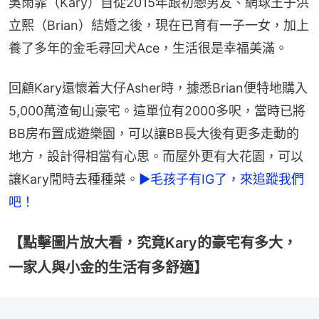
吳雨霏（Kary）自從2015年跟初戀男友、網球王子洪
立熙（Brian）結婚之後，現在已育有一子一女，加上
養了多年的金毛尋回犬Ace，生活很是幸福美滿。
回顧Kary還懷着大仔Asher時，據悉Brian便特地購入
5,000萬渣甸山豪宅。這單位有2000多呎，當時已將
BB房布置成遊樂園，可以讓BB長大後有更多走動的
地方，設計得相當有心思。而屋外更有大花園，可以
讓Kary閒時去種種菜。
►毛孩子有IG了，來追蹤我們
吧！
【點擊圖片放大看，究竟Kary的豪宅有多大，
一家人與小金的生活有多舒適】