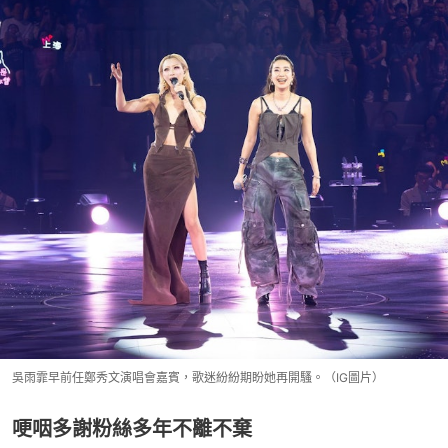
吳雨霏早前任鄭秀文演唱會嘉賓，歌迷紛紛期盼她再開騷。（IG圖片）
哽咽多謝粉絲多年不離不棄