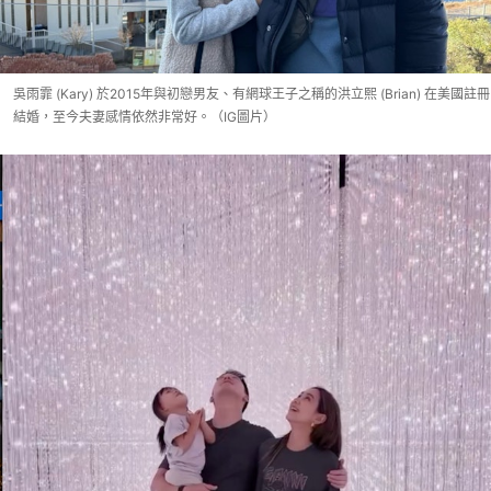
吳雨霏 (Kary) 於2015年與初戀男友、有網球王子之稱的洪立熙 (Brian) 在美國註冊
結婚，至今夫妻感情依然非常好。（IG圖片）