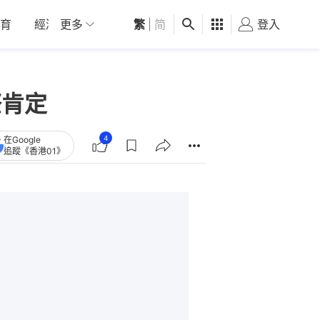
育
經濟
更多
01深圳
繁
觀點
|
简
健康
好食玩飛
登入
女
際肯定
4
在Google
追蹤《香港01》