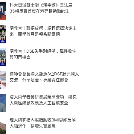
科大舉辦蘇士澍《漢字頌》書法展
35幅墨寶首度在港亮相勉勵師生
講教育｜聯招放榜：課程選擇決定未
來 開學首月是轉系關鍵期
講教育｜DSE失手別絕望：彈性收生
與叩門機會
律師會會長湯文龍邀3位DSE狀元深入
交流 分享法治、專業責任體會
浸大兩學者獲研資局榮膺獎項 研究
大灣區熱島效應及人工智能安全
理大研究指內臟脂肪較BMI更能反映
大腦退化 易增失智風險