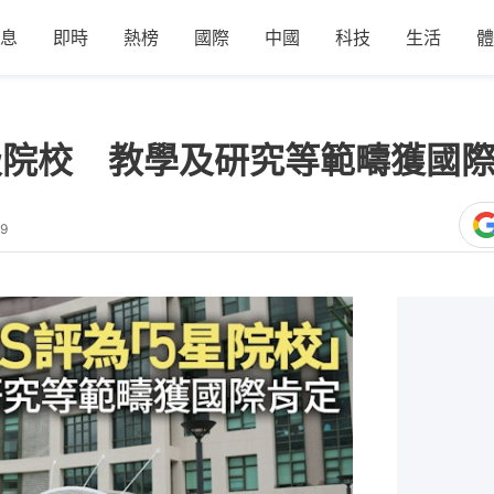
息
即時
熱榜
國際
中國
科技
生活
體
級院校 教學及研究等範疇獲國
29