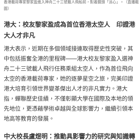
香港載荷專家黎家盈進入神舟二十三號載人飛船前，對着鏡頭「派心」。（直播截
圖）
港大：校友黎家盈成為首位香港太空人 印證港
大人才非凡
港大表示，近期在多個領域接連取得歷史性突破，其
中包括振奮全港的里程碑——港大校友黎家盈入選神
舟二十三號載人飛行任務乘組太空人，作為首位飛向
太空的香港載荷專家，她的逐夢星空之旅，完美印證
港大培育引領世界變革傑出人才的非凡實力。港大
指，蟬聯歷史佳績，不僅彰顯大學在國際及本地的領
先地位，更憑藉學術卓越與全球影響力，繼續引領本
地高等教育的發展。
中大校長盧煜明：推動具影響力的研究與知識轉