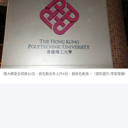
理大躋身全球首50位，排名較去年上升4位，創排名新高。（資料圖片/李家傑攝）