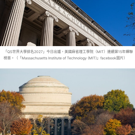
「QS世界大學排名2027」今日出爐，美國麻省理工學院（MIT）連續第15年蟬聯
榜首。（「Massachusetts Institute of Technology (MIT)」facebook圖片）