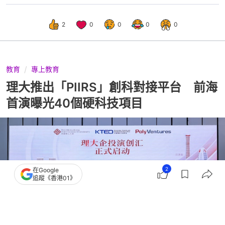
2
0
0
0
0
教育
專上教育
理大推出「PIIRS」創科對接平台 前海
首演曝光40個硬科技項目
2
在Google
追蹤《香港01》