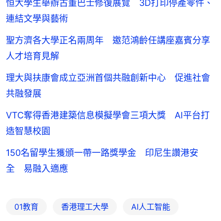
恒大學生舉辦古董巴士修復展覽 3D打印停產零件、
連結文學與藝術
聖方濟各大學正名兩周年 邀范鴻齡任講座嘉賓分享
人才培育見解
理大與扶康會成立亞洲首個共融創新中心 促進社會
共融發展
VTC奪得香港建築信息模擬學會三項大獎 AI平台打
造智慧校園
150名留學生獲頒一帶一路獎學金 印尼生讚港安
全 易融入適應
01教育
香港理工大學
AI人工智能