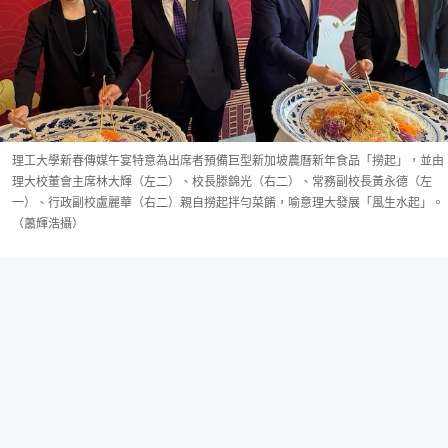
理工大學新春傳媒午宴特意為出席者預備巨型新加坡農曆新年食品「撈起」，並由
理大校董會主席林大輝（左二）、校長滕錦光（右二）、常務副校長黃永德（左
一）、行政副校盧麗華（右二）親自撈起拌勻菜餚，喻意理大發展「風生水起」。
（蕭輝浩攝）