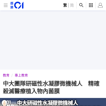
繁
|
简
教育
專上教育
中大團隊研磁性水凝膠微機械人 精確
殺滅醫療植入物內菌膜