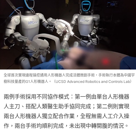
全球首次實現遠程操控通用人形機器人完成活體微創手術，手術執行本體為中國宇
樹科技量產的G1人形機器人。（UCSD Advanced Robotics and Controls Lab）
兩例手術採用不同協作模式：第一例由單台人形機器
人主刀、搭配人類醫生助手協同完成；第二例則實現
兩台人形機器人獨立配合作業，全程無需人工介入操
作，兩台手術均順利完成，未出現中轉開腹的情況。