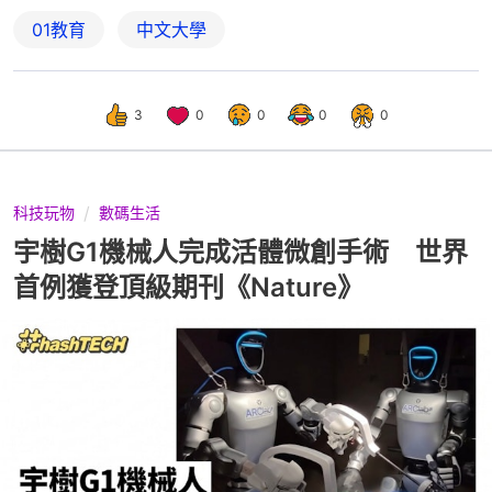
01教育
中文大學
3
0
0
0
0
科技玩物
數碼生活
宇樹G1機械人完成活體微創手術 世界
首例獲登頂級期刊《Nature》