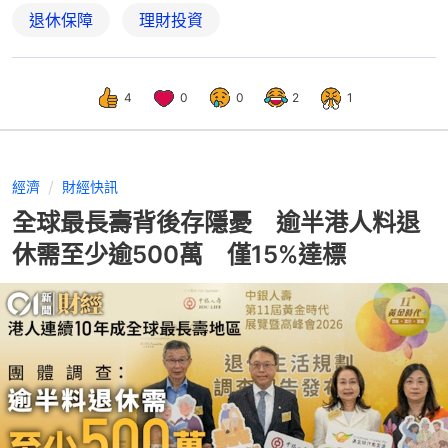
退休保障
理財投資
4
0
0
2
1
經濟
財經快訊
全球最長壽背後存隱憂 逾半港人料退
休需至少逾500萬 僅15%達標