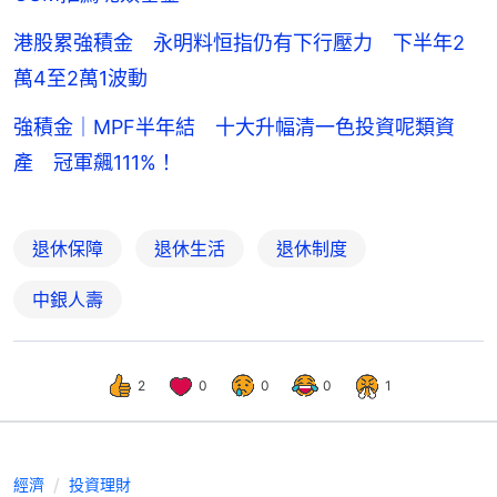
港股累強積金 永明料恒指仍有下行壓力 下半年2
萬4至2萬1波動
強積金｜MPF半年結 十大升幅清一色投資呢類資
產 冠軍飆111%！
退休保障
退休生活
退休制度
中銀人壽
2
0
0
0
1
經濟
投資理財