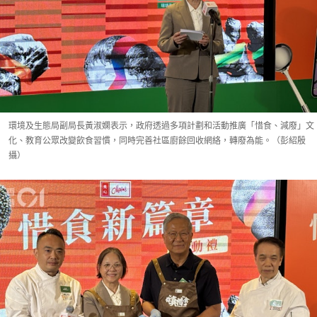
環境及生態局副局長黃淑嫻表示，政府透過多項計劃和活動推廣「惜食、減廢」文
化、教育公眾改變飲食習慣，同時完善社區廚餘回收網絡，轉廢為能。（彭紹殷
攝）