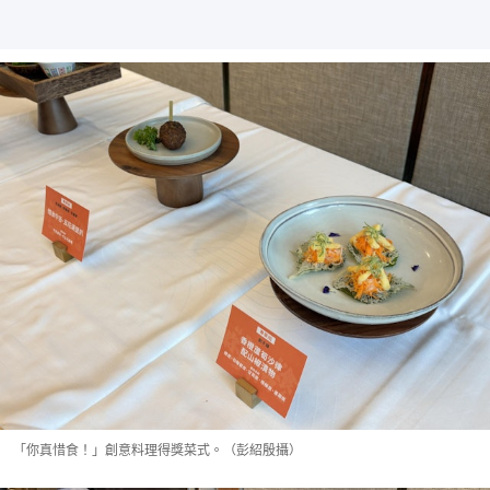
「你真惜食！」創意料理得獎菜式。（彭紹殷攝）