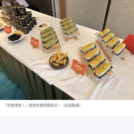
「你真惜食！」創意料理得獎菜式。（彭紹殷攝）