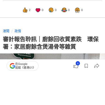
2
0
0
0
0
港聞
政情
審計報告聆訊｜廚餘回收質素跌 環保
署：家居廚餘含煲湯骨等雜質
6
在Google
追蹤《香港01》