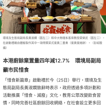
環境及生態局副局長黃淑嫻（圖左二）和中大物理系客席教授梁榮武（圖左三），
在啟動禮親自體驗製作其中一項得獎菜式蛋黃二重奏（蛋黃蛋捲餅）。（彭紹殷
攝）
本港廚餘棄置量四年減12.7% 環境局副局
籲市民惜食
「惜食新篇章」啟動禮於今（25日）舉行，環境及生
態局副局長黃淑嫻致辭時表示，政府透過多項計劃和
活動推廣「惜食、減廢」文化，教育公眾改變飲食習
慣，同時完善社區廚餘回收網絡，在社會設立更多回