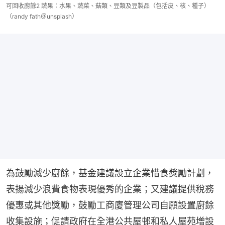
可回收廚餘2 蔬果：水果、蔬菜、菇類、豆類及豆製品（包括皮、核、種子）
（randy fath＠unsplash）
為鼓勵減少廚餘，基金建議設立企業惜食獎勵計劃，
表揚減少浪費食物表現優秀的企業；又建議提供稅務
優惠或其他獎勵，鼓勵工商廈管理公司自願設置廚餘
收集設施；促請政府在全港公共屋邨和私人屋苑增設