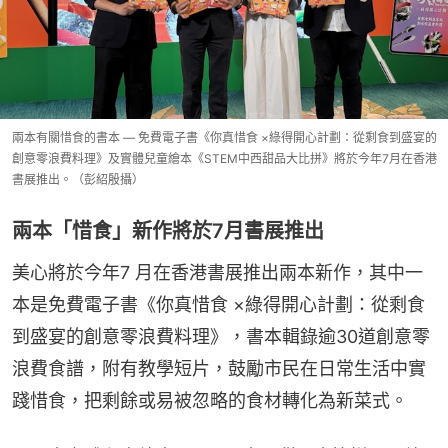
兩本有關惜食的書本 — 免費電子書《你真惜食 ×綠得開心計劃：從剩食到盛宴的
創意零浪費料理》及實體兒童繪本《STEM中西甜品大比拼》將於今年7月在香港
書展推出。（彭紹殷攝）
兩本「惜食」新作將於7月書展推出
美心將於今年7 月在香港書展推出兩本新作，其中一
本是免費電子書《你真惜食 ×綠得開心計劃：從剩食
到盛宴的創意零浪費料理》，書本輯錄逾30道創意零
浪費食譜，附有教學短片，鼓勵市民在日常生活中實
踐惜食，把剩餘或易被忽略的食材轉化為新菜式。