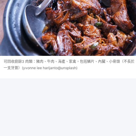
可回收廚餘3 肉類：豬肉、牛肉、海產、家禽，包括鱗片、內臟、小骨頭（不長於
一支牙簽）(yvonne lee harijanto@unsplash)