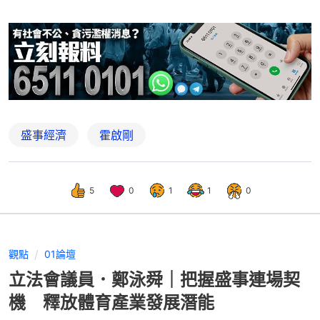
盛事經濟
霍啟剛
5
0
1
1
0
觀點
01論壇
立法會議員．鄭泳舜｜把握盛事連場契
機 釋放體育產業發展潛能