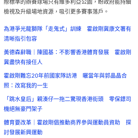
際標準的辦賽球場只有維多利亞公園，盼政府能持續
檢視及升級場地資源，吸引更多賽事落戶。
為港爭光龍獅隊「走鬼式」訓練 霍啟剛冀康文署有
清晰指引包容
黃德森辭職｜陳國基：不影響香港體育發展 霍啟剛
冀盡快有接任人
霍啟剛難忘20年前國家隊訪港 曬當年與郭晶晶合
照：改寫我的一生
「跳水皇后」親湊仔一拖二驚現香港街頭 零保鏢司
機絕無豪門架子
體育要改革｜霍啟剛倡推動商界參與運動員資助 探
討發展新興運動