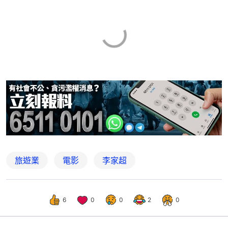
旅遊業
電影
李家超
6
0
0
2
0