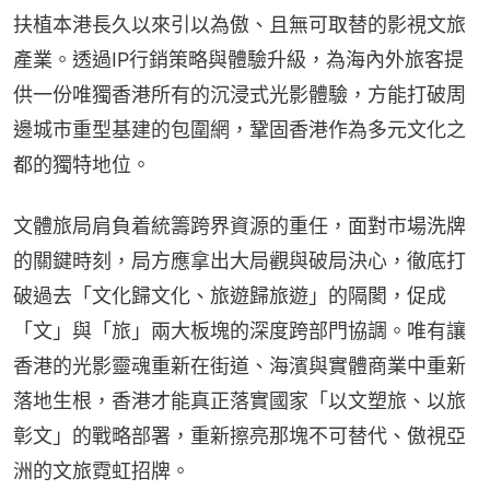
扶植本港長久以來引以為傲、且無可取替的影視文旅
產業。透過IP行銷策略與體驗升級，為海內外旅客提
供一份唯獨香港所有的沉浸式光影體驗，方能打破周
邊城市重型基建的包圍網，鞏固香港作為多元文化之
都的獨特地位。
文體旅局肩負着統籌跨界資源的重任，面對市場洗牌
的關鍵時刻，局方應拿出大局觀與破局決心，徹底打
破過去「文化歸文化、旅遊歸旅遊」的隔閡，促成
「文」與「旅」兩大板塊的深度跨部門協調。唯有讓
香港的光影靈魂重新在街道、海濱與實體商業中重新
落地生根，香港才能真正落實國家「以文塑旅、以旅
彰文」的戰略部署，重新擦亮那塊不可替代、傲視亞
洲的文旅霓虹招牌。