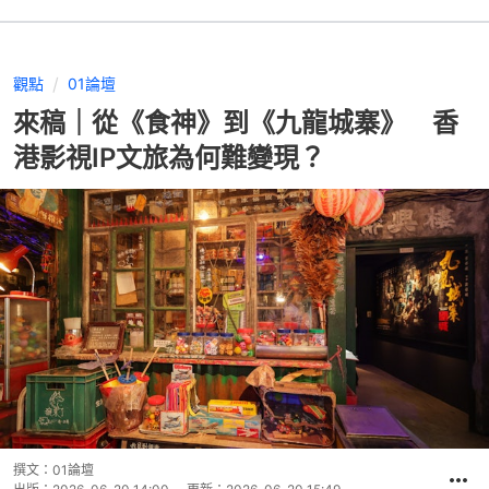
觀點
01論壇
來稿｜從《食神》到《九龍城寨》 香
港影視IP文旅為何難變現？
撰文：
01論壇