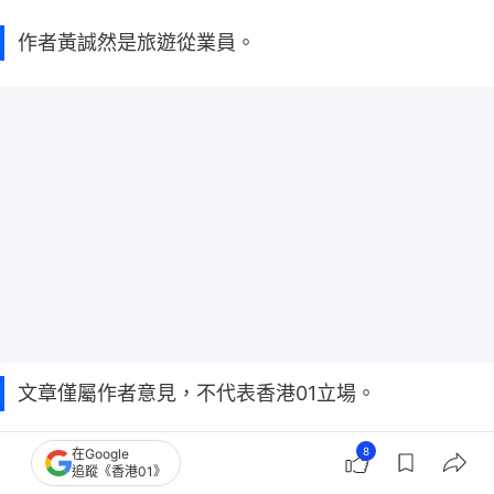
作者黃誠然是旅遊從業員。
文章僅屬作者意見，不代表香港01立場。
01論壇歡迎投稿。請電郵至01view@hk01.com，附
8
在Google
追蹤《香港01》
上作者真實姓名、自我簡介及聯絡方法。若不適用，