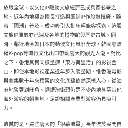
放眼全球，以文化IP驅動文旅經濟已成兵家必爭之
地。近年內地極為擅長打造與綑綁IP作旅遊推廣，隨
着「國潮」普及，成功吸引大批年輕旅客探索，這股
文旅IP風氣亦已遍及各地的博物館與歷史古城。同
時，鄰近地區如日本的動漫文化風靡全球，韓國亦憑
藉K-pop等流行文化出口帶動龐大的觀光人潮。對比
之下，香港其實同樣坐擁「東方荷里活」的影視金
山，即使本地影視產業近年步入調整期，惟香港電影
與劇集數十年來積累的文化底蘊依然深植人心，從油
麻地警署到旺角、銅鑼灣街頭仍是不少內地甚至其他
海外遊客的朝聖地，足證相關產業對遊客仍具吸引
力。
遺憾的是，這些龐大的「銀幕流量」長年流於民間自