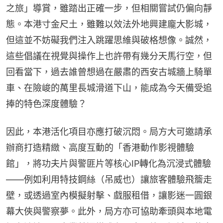
之旅」導賞，雖踏出正確一步，但相關嘗試仍偏向靜
態。本港寸金尺土，雖難以效法外地興建龐大影城，
但這並不妨礙我們注入跳躍思維與破格想像。誠然，
這些倡議在視覺與操作上也許帶有幾分天馬行空，但
回看當下，過去誰曾想過在嚴肅的西安古城牆上騎單
車、在險峻的萬里長城滑道下山，能成為今天備受追
捧的特色深度體驗？
因此，本港活化項目亦應打破沉悶。局方大可邀請承
辦商打造精緻、高度互動的「香港動作影視體驗
館」，將功夫片與警匪片等核心IP轉化為沉浸式體驗
——例如利用特技鋼絲（吊威也）讓旅客體驗飛簷走
壁，或透過室內模擬射擊、戲服租借，讓影迷一圓銀
幕大俠與警察夢。此外，局方亦可協助牽頭與本地電