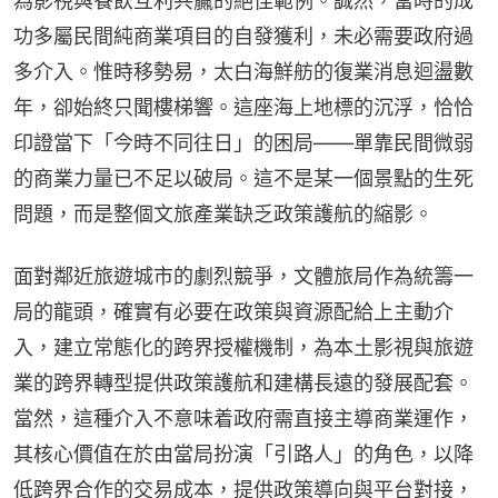
為影視與餐飲互利共贏的絕佳範例。誠然，當時的成
功多屬民間純商業項目的自發獲利，未必需要政府過
多介入。惟時移勢易，太白海鮮舫的復業消息迴盪數
年，卻始終只聞樓梯響。這座海上地標的沉浮，恰恰
印證當下「今時不同往日」的困局——單靠民間微弱
的商業力量已不足以破局。這不是某一個景點的生死
問題，而是整個文旅產業缺乏政策護航的縮影。
面對鄰近旅遊城市的劇烈競爭，文體旅局作為統籌一
局的龍頭，確實有必要在政策與資源配給上主動介
入，建立常態化的跨界授權機制，為本土影視與旅遊
業的跨界轉型提供政策護航和建構長遠的發展配套。
當然，這種介入不意味着政府需直接主導商業運作，
其核心價值在於由當局扮演「引路人」的角色，以降
低跨界合作的交易成本，提供政策導向與平台對接，