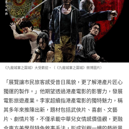
《九龍城寨之圍城》大受歡迎。（《九龍城寨之圍城》微博圖片）
「展覽讓市民旅客感受昔日風貌，更了解港產片匠心
獨運的製作。」他期望透過港產電影的影響力，發展
電影旅遊產業。李家超續指港產電影的獨特魅力，稱
其多年來推陳出新，題材包括武俠片、喜劇、文藝
片、劇情片等，不僅承載中華兒女情感價值觀，更融
合東方美學與特色敘事手法，形成別樹一幟的藝術風