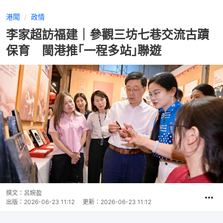
港聞
政情
李家超訪福建｜參觀三坊七巷交流古蹟
保育 閩港推｢一程多站｣聯遊
撰文：
呂婉盈
出版：
2026-06-23 11:12
更新：
2026-06-23 11:12