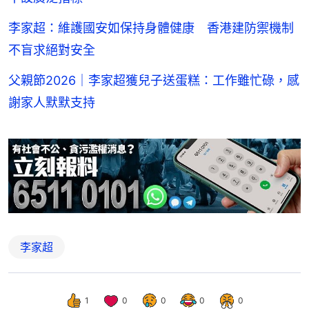
李家超：維護國安如保持身體健康 香港建防禦機制
不盲求絕對安全
父親節2026｜李家超獲兒子送蛋糕：工作雖忙碌，感
謝家人默默支持
李家超
1
0
0
0
0