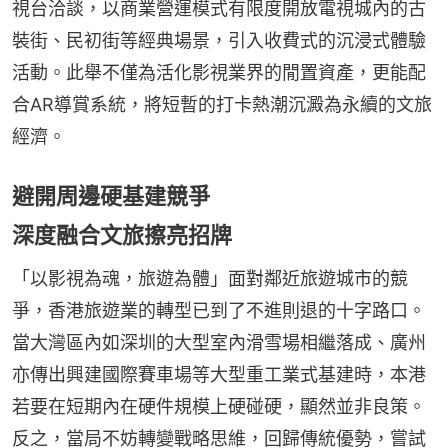
視台洽談，以商業營運模式有限度開放電視城內的古
裝街、民初街等經典場景，引入收費式的沉浸式體驗
活動。此舉不僅為活化影視業界的閒置資產，更能配
合AR導賞系統，將短暫的打卡熱潮沉澱為永續的文旅
經濟。
避開周邊硬基建競爭
深度融合文旅擦亮招牌
「以影視為魂，旅遊為體」面對鄰近旅遊城市的競
爭，香港旅遊業的轉型已到了不進則退的十字路口。
當大灣區內如深圳的大型室內滑雪場相繼落成、廣州
亦傳出興建國際賽車場等大型重工業式基建時，本港
若要在短期內在硬件規模上硬碰硬，顯然並非良策。
反之，當局不妨轉變戰略思維，回歸傳統優勢，嘗試