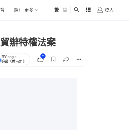
育
經濟
更多
01深圳
繁
觀點
|
简
健康
好食玩飛
登入
女
貿辦特權法案
2
在Google
追蹤《香港01》