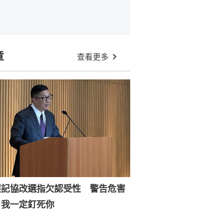
章
查看更多
應記協改選指欠認受性 警告危害
：我一定釘死你