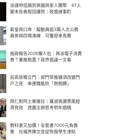
涂謹申低調到英國與家人團聚 47人
案未告者取回護照｜政壇諸事町
新皇崗口岸｜擬動員逾3萬人次公務
員參與四場演練 可獲發車馬費
施政報告2026懶人包｜再派電子消費
券？重推租置？政界倡議一文看
前高官楊立門：部門常推搪須改變門
戶之見 串連職能防「側側膊」
拜仁對阿士東維拉｜羅淑佩讚票尾經
濟見效 透露主辦思考明年戲碼
教科書又加價！全套書7000元負擔
重 社福界陳文宜促恢復學生津貼