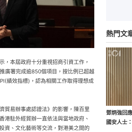
熱門文
示，本屆政府十分重視招商引資工作，
資推廣署完成逾850個項目，按比例已超越
PI(績效指標)，認為相關工作取得理想成
濟貿易辦事處認證法》的影響，陳百里
鄧炳強回
香港駐外經貿辦一直依法與當地政府、
國安人士
投資、文化藝術等交流，對港美之間的