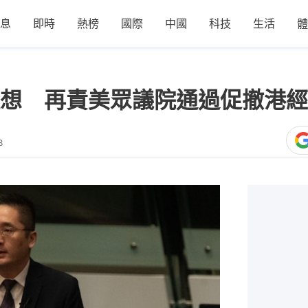
息
即時
熱榜
國際
中國
科技
生活
體
想 再責美眾議院通過促撤港經
8