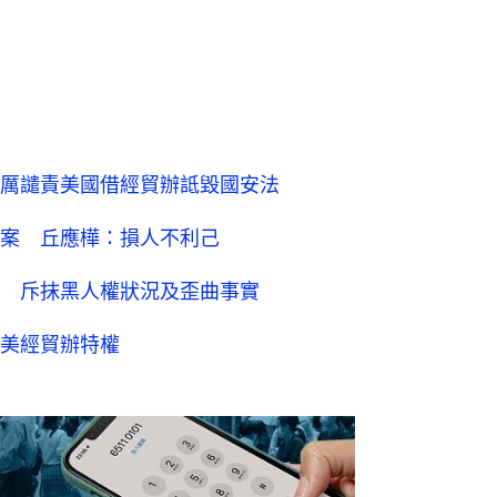
厲譴責美國借經貿辦詆毀國安法
案 丘應樺：損人不利己
 斥抹黑人權狀況及歪曲事實
美經貿辦特權