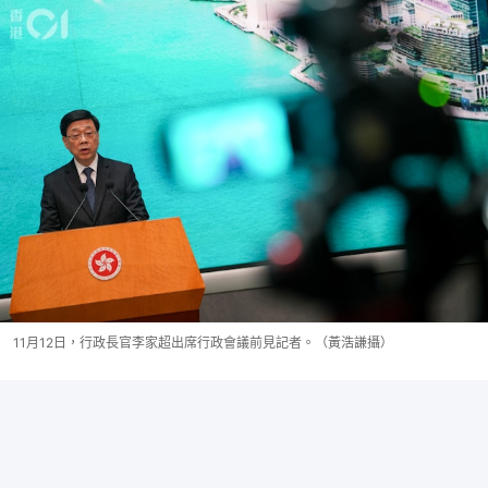
11月12日，行政長官李家超出席行政會議前見記者。（黃浩謙攝）