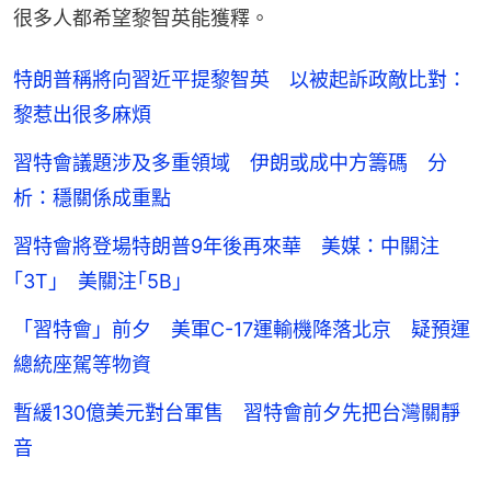
很多人都希望黎智英能獲釋。
特朗普稱將向習近平提黎智英 以被起訴政敵比對：
黎惹出很多麻煩
習特會議題涉及多重領域 伊朗或成中方籌碼 分
析：穩關係成重點
習特會將登場特朗普9年後再來華 美媒：中關注
｢3T｣ 美關注｢5B｣
「習特會」前夕 美軍C-17運輸機降落北京 疑預運
總統座駕等物資
暫緩130億美元對台軍售 習特會前夕先把台灣關靜
音