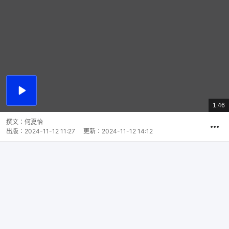
播
放
1:46
總
影
共
片
時
撰文：
何夏怡
間
出版：
2024-11-12 11:27
更新：
2024-11-12 14:12