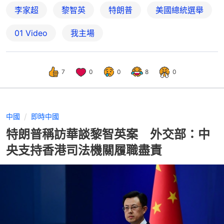
李家超
黎智英
特朗普
美國總統選舉
01 Video
我主場
7
0
0
8
0
中國
即時中國
特朗普稱訪華談黎智英案 外交部：中
央支持香港司法機關履職盡責