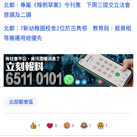
北都｜專屬《條例草案》今刊憲 下周三提交立法會
首讀及二讀
北都｜7新幼稚園校舍2位於古雋邨 教育局：捱貴租
等搬遷用途優先
北部都會區
1
0
0
1
1