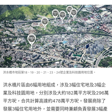
洪水橋市地段第18、19、20、21、23、24號企業及科技園用地位置。
洪水橋片區由6幅用地組成，涉及3幅住宅地及3幅企
業及科技園用地，分別涉及大約182萬平方呎及296萬
平方呎，合共計算高達約478萬平方呎。發展商除了
發展3幅住宅用地外，並需要同時兼顧負責發展3幅產