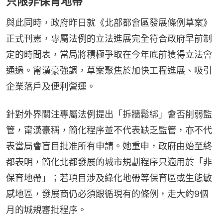
只限非保育地帶
與此同時，政府昨日就《北部都會區發展條例草案》
正式刊憲，專屬法例的立法進展完全符合政府早前制
定的時間表，當局將積極爭取在今年底前獲得立法會
通過。甯漢豪強調，草案聚焦於加快工程進展、吸引
企業落戶及便利營運。
針對外界關注專屬法例提出「拆牆鬆綁」會否削弱監
管，甯漢豪稱，簡化程序並不代表缺乏監管，亦不代
表當局會盲目批准所有申請。她重申，政府由始至終
都表明，簡化北都發展的城市規劃程序只適用於「非
保育地帶」；若項目涉及綠化地帶等保育區或生態敏
感地區，發展商仍必須跟循現有的條例，走大約9個
月的城規審批程序。