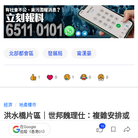
北部都會區
發展局
甯漢豪
1
0
1
0
0
經濟
地產樓市
洪水橋片區｜世邦魏理仕：複雜安排或
影響參與度 提四點建議完善
10
在Google
追蹤《香港01》