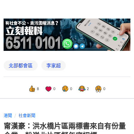
北部都會區
李家超
8
0
0
2
0
港聞
社會新聞
甯漢豪：洪水橋片區兩標書來自有份量