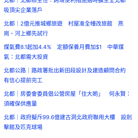
北都｜北都辦主任：跨境便利措施適時擴至全北都
吸頂尖企業落戶
北都｜2億元推城鄉旅遊 村屋准全幢改旅館 燕
崗、河上鄉先試行
煤氣費8.1起加4.4% 定額保養月費加$1 中華煤
氣：北都需大投資
北都公路｜路政署批出新田段設計及建造顧問合約
有信心提前完工
北都｜房委會委員倡公營房屋「住大啲」 何永賢：
須確保供應量
北都｜政府擬斥99.6億建古洞北政府聯用大樓 設劍
擊館及匹克球場