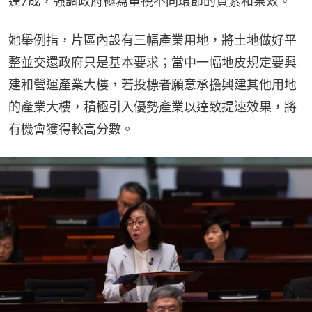
達7成，強調政府極為重視不同環節的質素和果效。
她舉例指，片區內設有三幅產業用地，將土地做好平
整並交還政府只是基本要求；當中一幅地皮規定要興
建和營運產業大樓，若投標者願意承擔興建其他用地
的產業大樓，積極引入優勢產業以達致提速效果，將
有機會獲得較高分數。