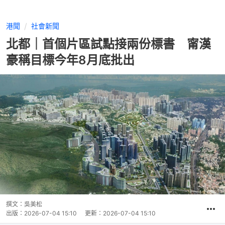
港聞
社會新聞
北都｜首個片區試點接兩份標書 甯漢
豪稱目標今年8月底批出
撰文：
吳美松
出版：
2026-07-04 15:10
更新：
2026-07-04 15:10