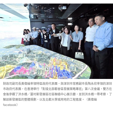
財政司副司長黃偉綸率領特區政府代表團，與深圳市常務副市長陶永欣率領的深圳
市政府代表團，在香港舉行「對接北部都會區發展策略專班」第八次會議，雙方在
會後參觀了洪水橋／厦村新發展區社區聯絡中心展示廳，並到洪水橋一帶考察，了
解該新發展區的整體規劃，以及北都大學城用地的工程進度。（黃偉綸
facebook）