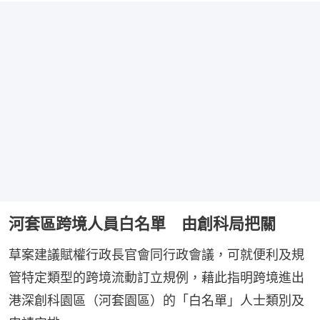
河套區跨境人員白名單 由創科局把關
草案建議賦權行政長官會同行政會議，可就便利及規
管特定類型的跨境流動訂立規例，藉此指明跨境進出
港深創科園區（河套園區）的「白名單」人士類別及