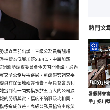
熱門文
勢調查早前出爐，三級公務員薪酬趨
指標為低層加薪2.84%、中層加薪
務員薪酬趨勢調查委員會今天召開會議，通過
實交予公務員事務局。薪酬趨勢調查委
委員有保留地確認報告。華員會會長利
她提到有一間規模多於五百人的公司漏
暑假開會
報的勞績獎賞，幅度不論職級均相同，
手」退出
指標造成偏差。高級公務員協會主席黃