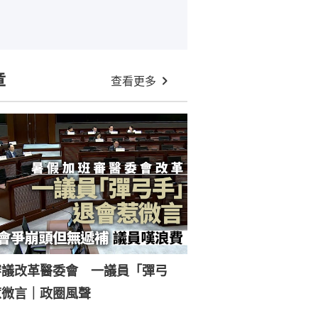
章
查看更多
審議改革醫委會 一議員「彈弓
惹微言｜政圈風聲