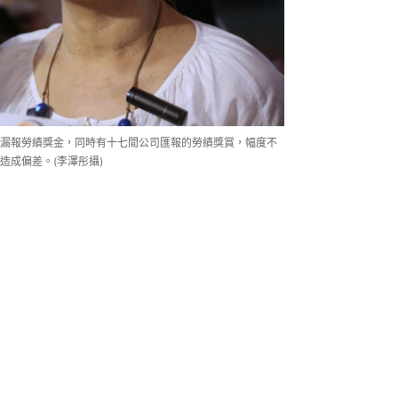
漏報勞績獎金，同時有十七間公司匯報的勞績獎賞，幅度不
造成偏差。(李澤彤攝)