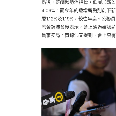
點後，薪酬趨勢淨指標，低層加薪2.8
4.06%。而今年的遞增薪點則創下新
層1.12%及1.19%，較往年高。
席黃錦沛會後表示，會上通過確認薪
員事務局。黃錦沛又提到，會上只有