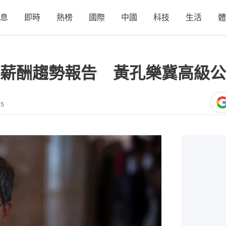
息
即時
熱榜
國際
中國
科技
生活
體
薪酬趨勢報告 黃孔樂冀高級公
05