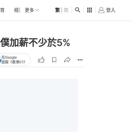
育
經濟
更多
01深圳
繁
觀點
|
简
健康
好食玩飛
登入
女
僕加薪不少於5%
在Google
追蹤《香港01》