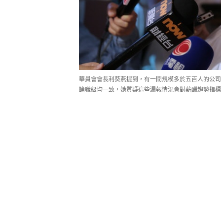
華員會會長利葵燕提到，有一間規模多於五百人的公司
論職級均一致，她質疑這些漏報情況會對薪酬趨勢指標