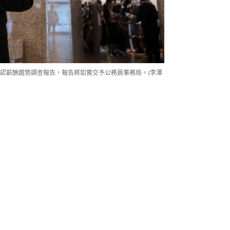
認薪酬趨勢調查報告，報告將如實交予公務員事務局。(李澤