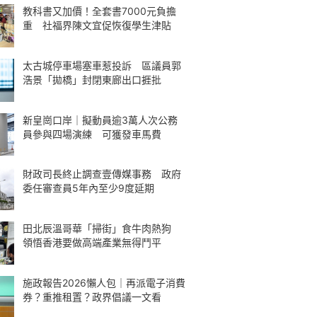
教科書又加價！全套書7000元負擔
重 社福界陳文宜促恢復學生津貼
太古城停車場塞車惹投訴 區議員郭
浩景「拋橋」封閉東廊出口捱批
新皇崗口岸｜擬動員逾3萬人次公務
員參與四場演練 可獲發車馬費
財政司長終止調查壹傳媒事務 政府
委任審查員5年內至少9度延期
田北辰溫哥華「掃街」食牛肉熱狗
領悟香港要做高端產業無得鬥平
施政報告2026懶人包｜再派電子消費
券？重推租置？政界倡議一文看