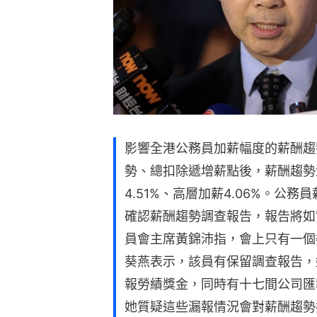
影響全港公務員加薪幅度的薪酬趨
勢、總扣除遞增薪點後，薪酬趨勢淨
4.51%、高層加薪4.06%。公
確認薪酬趨勢調查報告，報告將如
員會主席黃錦沛指，會上只有一個
葵燕表示，該員有保留調查報告，
報勞績獎金，同時有十七間公司匯
她質疑這些漏報情況會對薪酬趨勢