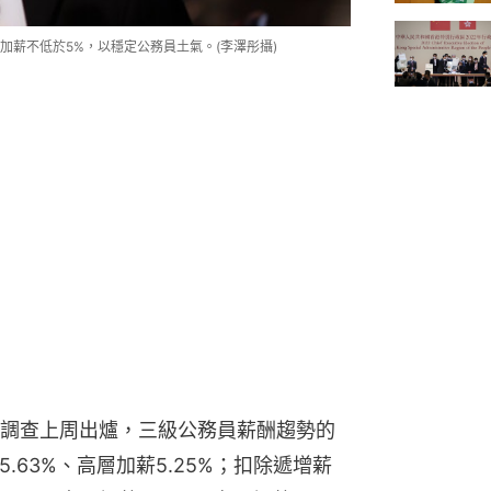
薪不低於5%，以穩定公務員土氣。(李澤彤攝)
調查上周出爐，三級公務員薪酬趨勢的
.63%、高層加薪5.25%；扣除遞增薪