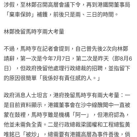
涉假，至林鄭召開高層會議下令，再到港鐵開董事局
「棄車保帥」補鑊，前後只是兩、三日的時間。
林鄭挽留馬時亨兩大考量
不過，馬時亨在記者會提到，自己曾先後2次向林鄭
請辭，第一次是今年7月7日，第二次是昨天（即8月6
日），但政府挽留他處理行政總裁的招聘，並指留下
的原因很簡單「我係好有責任感的人。」
政府消息人士坦言，港府挽留馬時亨有兩大考量：一
是目前資料顯示，港鐵董事會在沙中線醜聞中一直被
蒙在鼓裡，馬時亨雖是機構「阿一」，但港府認為，
他並未需負全責。二是行政總裁梁國權和工程總監黃
唯銘已「被炒」，總需要有港鐵高層為事件善後，倘