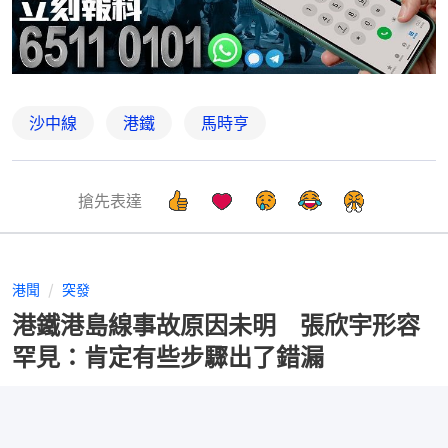
沙中線
港鐵
馬時亨
搶先表達
港聞
突發
港鐵港島線事故原因未明 張欣宇形容
罕見：肯定有些步驟出了錯漏