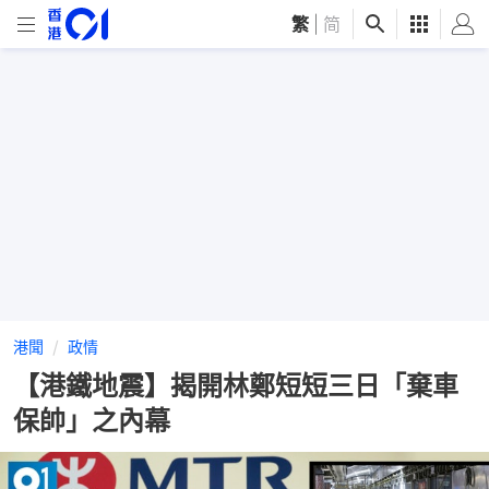
繁
|
简
港聞
政情
【港鐵地震】揭開林鄭短短三日「棄車
保帥」之內幕