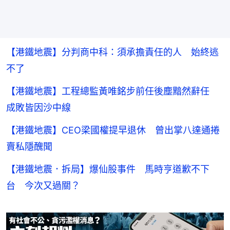
【港鐵地震】分判商中科：須承擔責任的人 始終逃
不了
【港鐵地震】工程總監黃唯銘步前任後塵黯然辭任
成敗皆因沙中線
【港鐵地震】CEO梁國權提早退休 曾出掌八達通捲
賣私隱醜聞
【港鐵地震．拆局】爆仙股事件 馬時亨道歉不下
台 今次又過關？