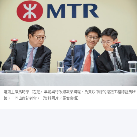
港鐵主席馬時亨（左起）早前與行政總裁梁國權、負責沙中線的港鐵工程總監黃唯
銘，一同出席記者會。（資料圖片／羅君豪攝）