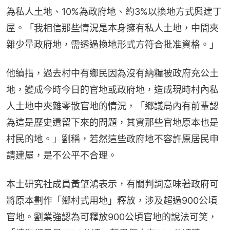
為私人土地、10%為政府地、約3%以換地方式興建丁
屋。「我相信那些情況是本身擁有私人土地，中間夾
雜少量政府地，需透過換地形式方符合批准資格。」
他續指，過去村中有鄉民因為沒有納糧被政府充公土
地，變成今時今日的官地或政府地，造成現時村內私
人土地中夾雜零散官地的情況，「鄉議局內有前輩認
為這是歷史遺留下來的問題，其實那些官地原本也是
村民的地。」劉稱，若然這些政府地不容許原居民申
請建屋，是不公平不合理。
本土研究社成員黃肇鴻表示，有關判詞意味著政府可
將原本劃作「鄉村式用地」釋放，涉及超過900公頃
官地。劉業強認為可釋放900公頃官地的說法可笑，