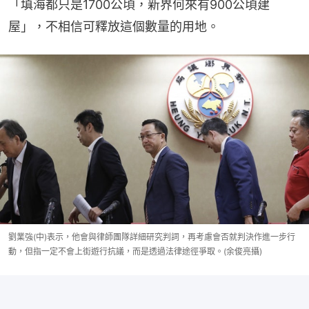
「填海都只是1700公頃，新界何來有900公頃建
屋」，不相信可釋放這個數量的用地。
劉業強(中)表示，他會與律師團隊詳細研究判詞，再考慮會否就判決作進一步行
動，但指一定不會上街遊行抗議，而是透過法律途徑爭取。(余俊亮攝)