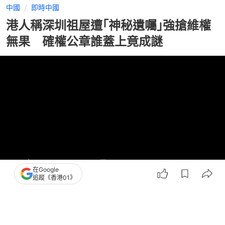
中國
即時中國
港人稱深圳祖屋遭｢神秘遺囑｣強搶維權
無果 確權公章誰蓋上竟成謎
在Google
追蹤《香港01》
撰文：
許祺安
出版：
2026-07-03 19:45
更新：
2026-07-15 19:35