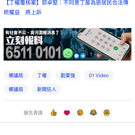
【丁權覆核案】郭卓堅：不同意丁屋為原居民合法傳
統權益 將上訴
鄉議局
丁權
劉業強
01 Video
鄉議局
新聞狂人
搶先表達