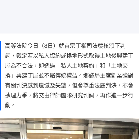
高等法院今日（8日）就首宗丁權司法覆核頒下判
詞，裁定若以私人協約或換地形式取得土地後興建丁
屋為不合法，即透過「私人土地契約」和「土地交
換」興建丁屋並不屬傳統權益。鄉議局主席劉業強對
有關判決感到遺憾及失望，但會尊重法庭判決，亦會
據理力爭，將交由律師團隊研究判詞，再作進一步行
動。