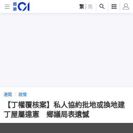
繁
|
简
港聞
政情
【丁權覆核案】私人協約批地或換地建
丁屋屬違憲 鄉議局表遺憾