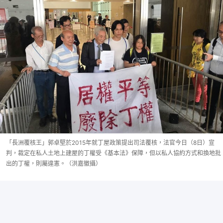
「長洲覆核王」郭卓堅於2015年就丁屋政策提出司法覆核，法官今日（8日）宣
判，裁定在私人土地上建屋的丁權受《基本法》保障，但以私人協約方式和換地批
出的丁權，則屬違憲。（洪嘉徽攝）