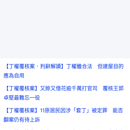
【丁權覆核案．判辭解讀】丁權雖合法 但建屋目的
應為自用
【丁權覆核案】又賒又借花逾千萬打官司 覆核王郭
卓堅最難忘一役
【丁權覆核案】11原居民因涉「套丁」被定罪 能否
翻案仍有待上訴