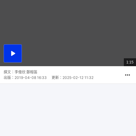
播
放
1:15
總
影
共
片
時
撰文：
李偉欣 鄭榕笛
間
出版：
2019-04-08 16:33
更新：
2025-02-12 11:32