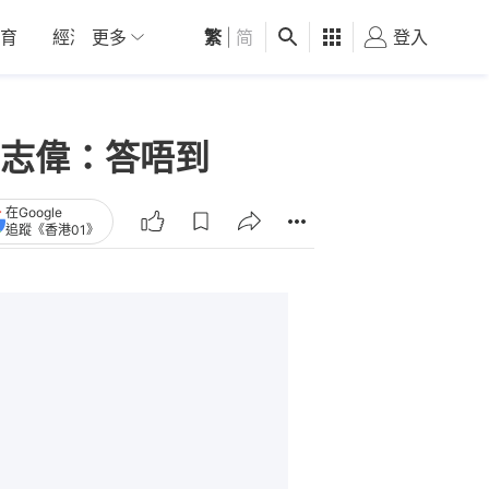
育
經濟
更多
01深圳
繁
觀點
|
简
健康
好食玩飛
登入
女
志偉：答唔到
在Google
追蹤《香港01》