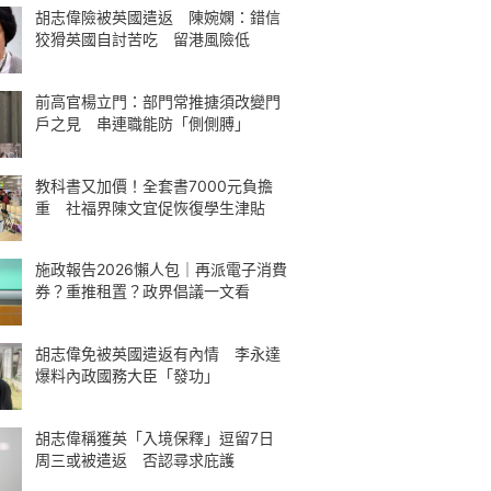
胡志偉險被英國遣返 陳婉嫻：錯信
狡猾英國自討苦吃 留港風險低
前高官楊立門：部門常推搪須改變門
戶之見 串連職能防「側側膊」
教科書又加價！全套書7000元負擔
重 社福界陳文宜促恢復學生津貼
施政報告2026懶人包｜再派電子消費
券？重推租置？政界倡議一文看
胡志偉免被英國遣返有內情 李永達
爆料內政國務大臣「發功」
胡志偉稱獲英「入境保釋」逗留7日
周三或被遣返 否認尋求庇護