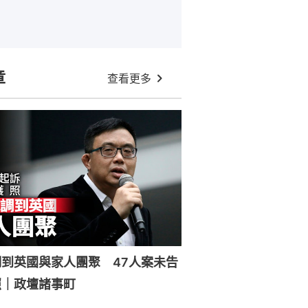
章
查看更多
到英國與家人團聚 47人案未告
照｜政壇諸事町