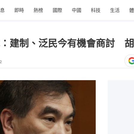
息
即時
熱榜
國際
中國
科技
生活
體
：建制、泛民今有機會商討 胡
2