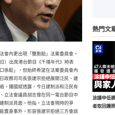
熱門文
法會內更出現「雙胞胎」法案委員會。
5日）出席港台節目《千禧年代》時表
口係鬆」，但始終希望在法案委員會內
日政務司司長張建宗拒絕展開泛民、建
過，鍾國斌透露，今日建制派和泛民有
、立法會議員胡志偉在同一電台節目中
涂謹申低調
建制派見面。他指，立法會現時的爭
者取回護
能置身事外，形容張建宗拒絕三方會談