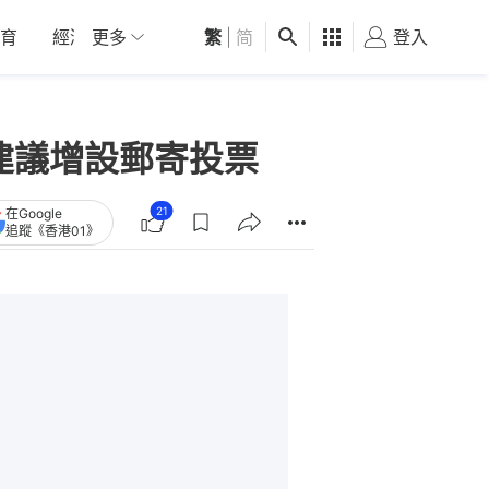
育
經濟
更多
01深圳
繁
觀點
|
简
健康
好食玩飛
登入
女
建議增設郵寄投票
21
在Google
追蹤《香港01》