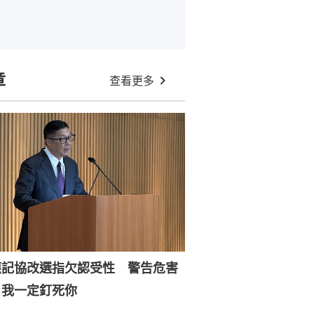
章
查看更多
應記協改選指欠認受性 警告危害
：我一定釘死你