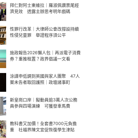
拜仁對阿士東維拉｜羅淑佩讚票尾經
濟見效 透露主辦思考明年戲碼
性罪行改革｜大律師公會改撐設持續
性侵兒童罪 舉證程序須公平
施政報告2026懶人包｜再派電子消費
券？重推租置？政界倡議一文看
涂謹申低調到英國與家人團聚 47人
案未告者取回護照｜政壇諸事町
新皇崗口岸｜擬動員逾3萬人次公務
員參與四場演練 可獲發車馬費
教科書又加價！全套書7000元負擔
重 社福界陳文宜促恢復學生津貼