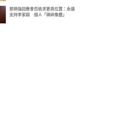
鄧炳強回應會否追求更高位置：永遠
支持李家超 個人「瑣碎像塵」