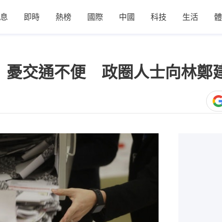
息
即時
熱榜
國際
中國
科技
生活
體
9】憂交通不便 政圈人士向林鄭