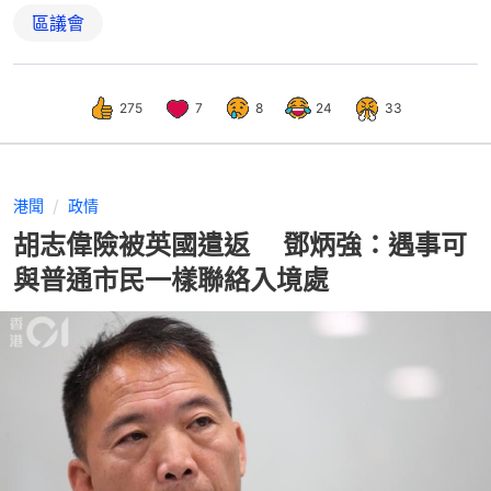
區議會
275
7
8
24
33
港聞
政情
胡志偉險被英國遣返 鄧炳強：遇事可
與普通市民一樣聯絡入境處