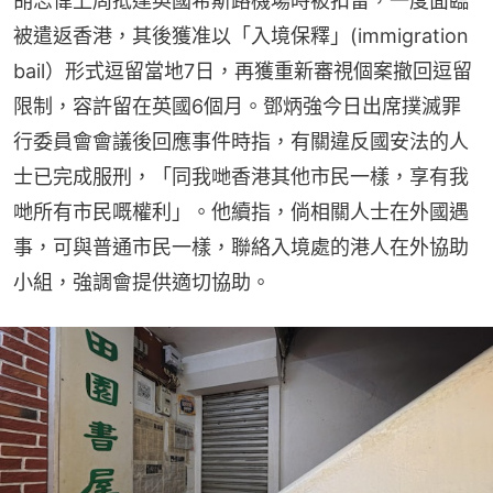
胡志偉上周抵達英國希斯路機場時被扣留，一度面臨
被遣返香港，其後獲准以「入境保釋」(immigration 
bail）形式逗留當地7日，再獲重新審視個案撤回逗留
限制，容許留在英國6個月。鄧炳強今日出席撲滅罪
行委員會會議後回應事件時指，有關違反國安法的人
士已完成服刑，「同我哋香港其他市民一樣，享有我
哋所有市民嘅權利」。他續指，倘相關人士在外國遇
事，可與普通市民一樣，聯絡入境處的港人在外協助
小組，強調會提供適切協助。