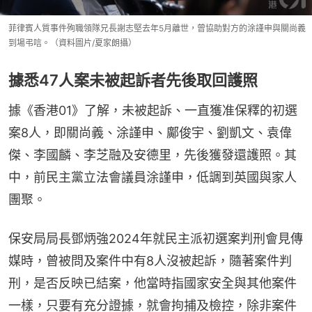
菲律賓人質事件殉職領隊兄長謝志堅去年5月離世，曾協助對方的涂謹申與關尚義
到場弔唁。（資料圖片/夏家朗攝）
據悉47人案未被起訴者先後取回護照
據《香港01》了解，未被起訴、一直獲准保釋的初選
案8人，即關尚義、涂謹申、鄺俊宇、劉凱文、袁偉
傑、李國麟、李芝融及安德里，先後獲發還護照。其
中，前民主黨立法會議員涂謹申，低調到英國與家人
團聚。
保安局局長鄧炳強2024年就民主派初選案判刑會見傳
媒時，曾被問及案件中有8人沒被起訴，隨著案件判
刑，是否反映已結案，他當時指國家安全與其他案件
一樣，只要有充分證據，就會拘捕及檢控，除非案件