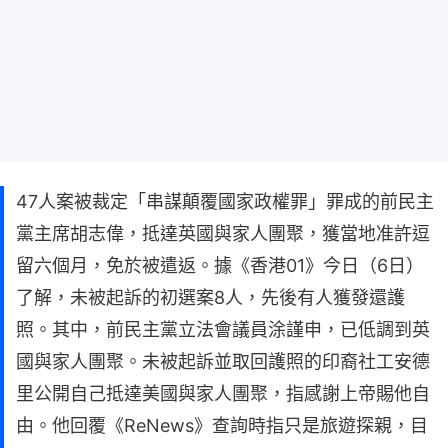
47人案被裁定「串謀顛覆國家政權罪」罪成的前民主
黨主席胡志偉，抵達英國與家人團聚，獲當地准許逗
留六個月，免於被遣返。據《香港01》今日（6日）
了解，未被起訴的初選案8人，先後有人獲發還護
照。其中，前民主黨立法會議員涂謹申，已低調到英
國與家人團聚。未被起訴並取回護照的印裔社工安德
里公開自己抵達美國與家人團聚，指感謝上帝賜他自
由。他回覆《ReNews》查詢時指只是旅遊探親，目