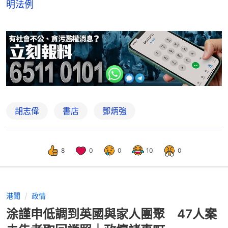
明法例
胡志偉
書店
鄧炳強
8
0
0
10
0
港聞
政情
涂謹申低調到英國與家人團聚 47人案