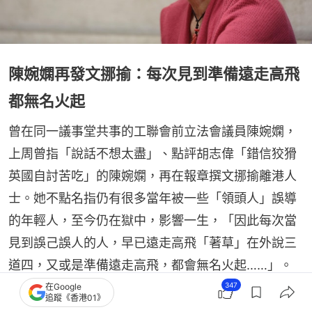
陳婉嫻再發文挪揄：每次見到準備遠走高飛
都無名火起
曾在同一議事堂共事的工聯會前立法會議員陳婉嫻，
上周曾指「說話不想太盡」、點評胡志偉「錯信狡猾
英國自討苦吃」的陳婉嫻，再在報章撰文挪揄離港人
士。她不點名指仍有很多當年被一些「領頭人」誤導
的年輕人，至今仍在獄中，影響一生，「因此每次當
見到誤己誤人的人，早已遠走高飛「著草」在外說三
道四，又或是準備遠走高飛，都會無名火起……」。
347
在Google
追蹤《香港01》