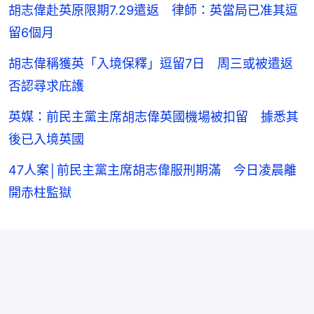
胡志偉赴英原限期7.29遣返 律師：英當局已准其逗
留6個月
胡志偉稱獲英「入境保釋」逗留7日 周三或被遣返
否認尋求庇護
英媒：前民主黨主席胡志偉英國機場被扣留 據悉其
後已入境英國
47人案│前民主黨主席胡志偉服刑期滿 今日凌晨離
開赤柱監獄