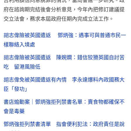
告利用誤信同意脫罪的情況，當局會進一步研究。政
府在諮詢期完結後會分析意見，今年內把修訂建議提
交立法會，務求本屆政府任期內完成立法工作。
胡志偉險被英國遣返 鄧炳強：遇事可與普通市民一
樣聯絡入境處
胡志偉險被英國遣返 陳婉嫻：錯信狡猾英國自討苦
吃 留港風險低
胡志偉免被英國遣返有內情 李永達爆料內政國務大
臣「發功」
書店煽動案｜鄧炳強拒列禁書名單：賣食物都確保不
會是毒藥
鄧炳強拒列禁書清單 指會便利犯法：政府責任是說