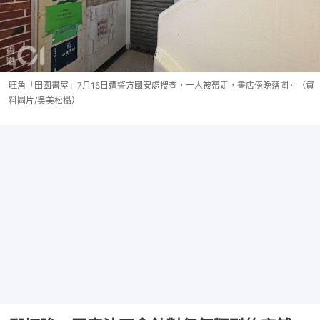
旺角「田園書屋」7月15日遭警方國安處搜查，一人被帶走，書店傍晚落閘。（資
料圖片/吳美松攝）