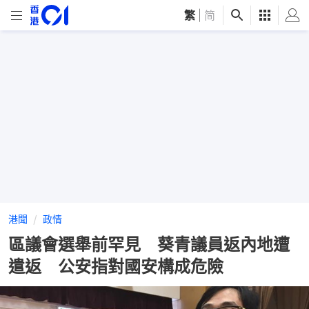
繁
|
简
港聞
政情
區議會選舉前罕見 葵青議員返內地遭
遣返 公安指對國安構成危險