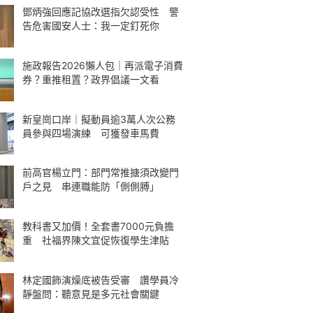
鄧炳強回應記協改選指欠認受性 警
告危害國安人士：我一定釘死你
施政報告2026懶人包｜再派電子消費
券？重推租置？政界倡議一文看
新皇崗口岸｜擬動員逾3萬人次公務
員參與四場演練 可獲發車馬費
前高官楊立門：部門常推搪須改變門
戶之見 串連職能防「側側膊」
教科書又加價！全套書7000元負擔
重 社福界陳文宜促恢復學生津貼
林定國飾演燥底被告受審 讚學員冷
靜盤問：聽意見是多元社會關鍵