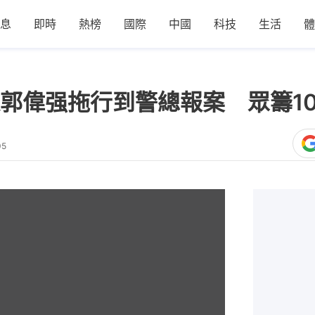
息
即時
熱榜
國際
中國
科技
生活
體
郭偉强拖行到警總報案 眾籌1
05