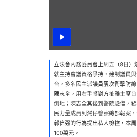
播
放
影
片
立法會內務委員會上周五（8日）
就主持會議資格爭持，建制議員與
台，多名民主派議員屢次衝擊防線
陳志全，用右手將對方扯離主席台
倒地；陳志全其後到醫院驗傷，發現
民力量成員到灣仔警察總部報案，
郭偉强的行為提出私人檢控，本周
100萬元。