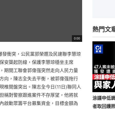
熱門文
0:00
總
共
時
間
爆發衝突，公民黨郭榮鏗及民建聯李慧琼
保安築起防線，保護李慧琼穩坐主席
，期間工聯會郭偉强突然走向人民力量
方向，陳志全失去平衡，被郭偉强拖行
椎間盤突出。陳志全今日(11日)聯同人
但稱對警察跟進案件不存厚望，他將就
涂謹申低調
內啟動眾籌平台募集資金，目標金額為
者取回護