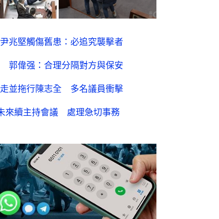
尹兆堅觸傷舊患：必追究襲擊者
 郭偉强：合理分隔對方與保安
走並拖行陳志全 多名議員衝擊
未來續主持會議 處理急切事務