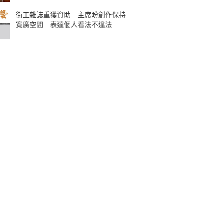
街工雜誌重獲資助 主席盼創作保持
寬廣空間 表達個人看法不違法