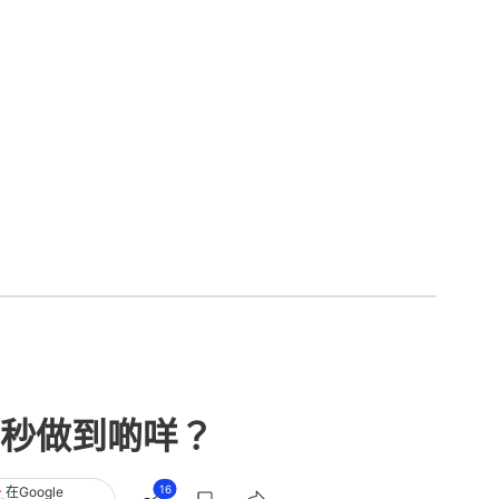
秒做到啲咩？
16
在Google