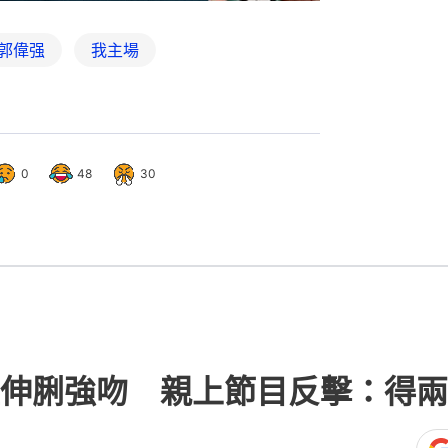
郭偉强
我主場
0
48
30
伸脷強吻 親上節目反擊：得兩