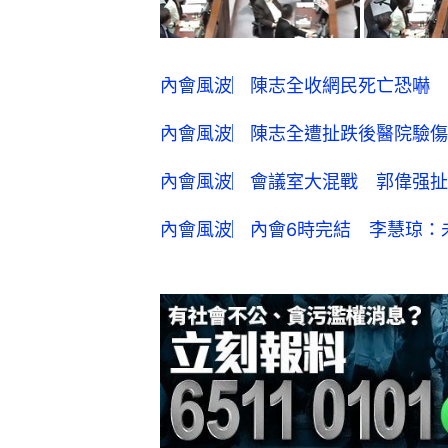
內會風波︳陳志全收網民死亡恐嚇 
內會風波︳陳志全遭扯跌後醫院驗傷
內會風波︳會議室大混戰 郭偉强扯
內會風波︳內會6時完結 李慧琼：