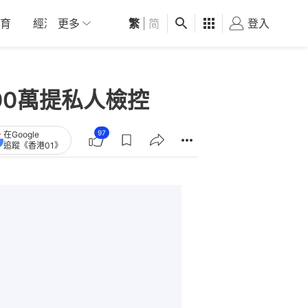
育
經濟
更多
01深圳
繁
觀點
|
简
健康
好食玩飛
登入
女
00萬提私人檢控
97
在Google
追蹤《香港01》