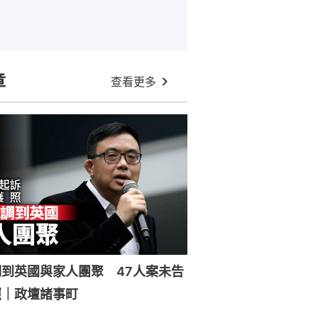
章
查看更多
到英國與家人團聚 47人案未告
照｜政壇諸事町