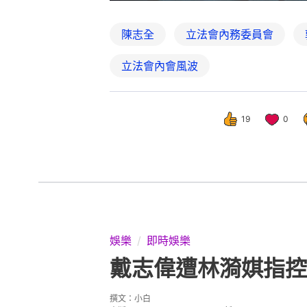
陳志全
立法會內務委員會
立法會內會風波
19
0
娛樂
即時娛樂
戴志偉遭林漪娸指控
撰文：
小白