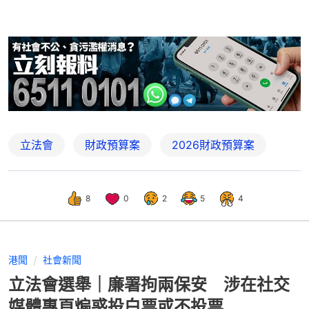
立法會
財政預算案
2026財政預算案
8
0
2
5
4
港聞
社會新聞
立法會選舉｜廉署拘兩保安 涉在社交
媒體專頁煽惑投白票或不投票