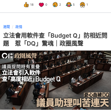
18
0
2
5
1
港聞
政情
立法會用軟件查「Budget Q」防相近問
題 惹「DQ」驚魂｜政圈風聲