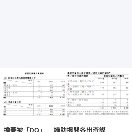
擔憂被「DQ」 議助提問各出奇謀