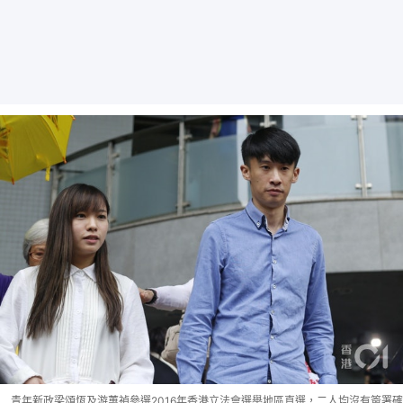
青年新政梁頌恆及游蕙禎參選2016年香港立法會選舉地區直選，二人均沒有簽署確