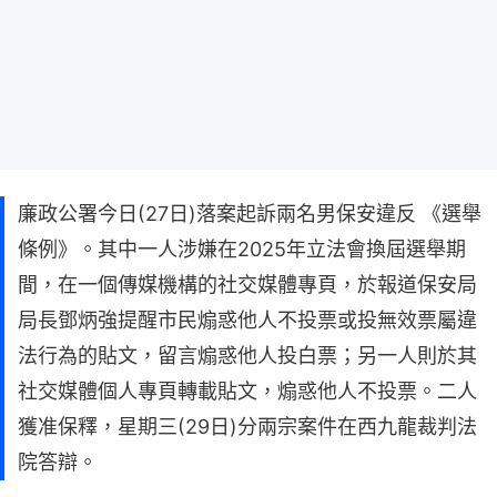
廉政公署今日(27日)落案起訴兩名男保安違反 《選舉
條例》。其中一人涉嫌在2025年立法會換屆選舉期
間，在一個傳媒機構的社交媒體專頁，於報道保安局
局長鄧炳強提醒市民煽惑他人不投票或投無效票屬違
法行為的貼文，留言煽惑他人投白票；另一人則於其
社交媒體個人專頁轉載貼文，煽惑他人不投票。二人
獲准保釋，星期三(29日)分兩宗案件在西九龍裁判法
院答辯。