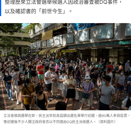
整理歷來立法會選舉候選人因政治審查被DQ事件，
以及確認書的「前世今生」。
立法會換屆選舉在即，民主派早前為協調出選名單舉行初選，逾60萬人參與投票，
惟初選後不少人關注政府會否以不同理由DQ民主派候選人。（資料圖片）