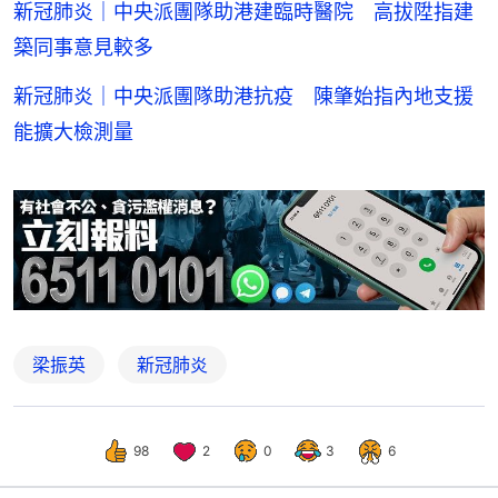
新冠肺炎｜中央派團隊助港建臨時醫院 高拔陞指建
築同事意見較多
新冠肺炎｜中央派團隊助港抗疫 陳肇始指內地支援
能擴大檢測量
梁振英
新冠肺炎
98
2
0
3
6