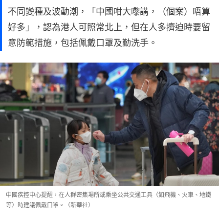
不同變種及波動潮，「中國咁大嚟講，（個案）唔算
好多」，認為港人可照常北上，但在人多擠迫時要留
意防範措施，包括佩戴口罩及勤洗手。
中國疾控中心提醒，在人群密集場所或乘坐公共交通工具（如飛機、火車、地鐵
等）時建議佩戴口罩。（新華社）