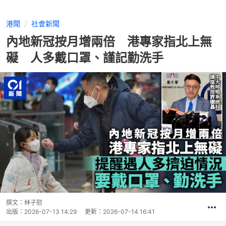
港聞
社會新聞
內地新冠按月增兩倍 港專家指北上無
礙 人多戴口罩、謹記勤洗手
撰文：
林子慰
出版：
2026-07-13 14:29
更新：
2026-07-14 16:41