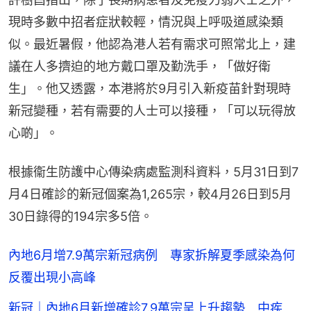
現時多數中招者症狀較輕，情況與上呼吸道感染類
似。最近暑假，他認為港人若有需求可照常北上，建
議在人多擠迫的地方戴口罩及勤洗手，「做好衛
生」。他又透露，本港將於9月引入新疫苗針對現時
新冠變種，若有需要的人士可以接種，「可以玩得放
心啲」。
根據衞生防護中心傳染病處監測科資料，5月31日到7
月4日確診的新冠個案為1,265宗，較4月26日到5月
30日錄得的194宗多5倍。
內地6月增7.9萬宗新冠病例 專家拆解夏季感染為何
反覆出現小高峰
新冠｜內地6月新增確診7.9萬宗呈上升趨勢 中疾