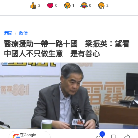
2
0
1
0
2
港聞
政情
醫療援助一帶一路十國 梁振英：望看
中國人不只做生意 是有善心
5
在Google