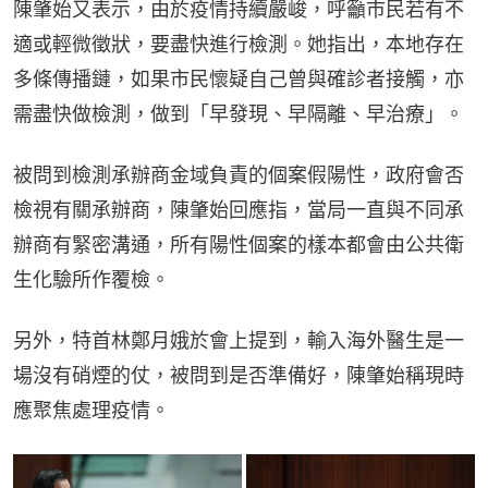
陳肇始又表示，由於疫情持續嚴峻，呼籲市民若有不
適或輕微徵狀，要盡快進行檢測。她指出，本地存在
多條傳播鏈，如果市民懷疑自己曾與確診者接觸，亦
需盡快做檢測，做到「早發現、早隔離、早治療」。
被問到檢測承辦商金域負責的個案假陽性，政府會否
檢視有關承辦商，陳肇始回應指，當局一直與不同承
辦商有緊密溝通，所有陽性個案的樣本都會由公共衛
生化驗所作覆檢。
另外，特首林鄭月娥於會上提到，輸入海外醫生是一
場沒有硝煙的仗，被問到是否準備好，陳肇始稱現時
應聚焦處理疫情。