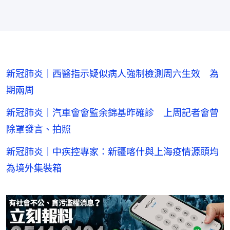
新冠肺炎｜西醫指示疑似病人強制檢測周六生效 為
期兩周
新冠肺炎｜汽車會會監余錦基昨確診 上周記者會曾
除罩發言、拍照
新冠肺炎｜中疾控專家：新疆喀什與上海疫情源頭均
為境外集裝箱