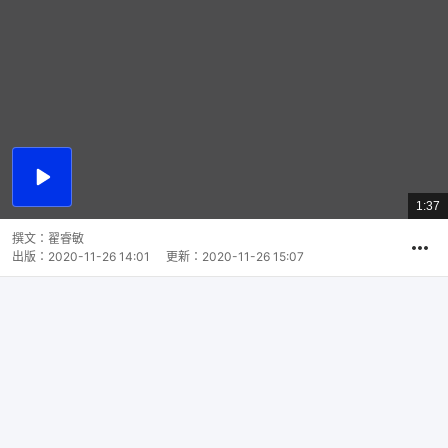
播
放
1:37
總
影
共
片
時
撰文：
翟睿敏
間
出版：
2020-11-26 14:01
更新：
2020-11-26 15:07