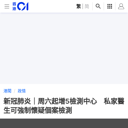
繁
|
简
港聞
政情
新冠肺炎｜周六起增5檢測中心 私家醫
生可強制懷疑個案檢測