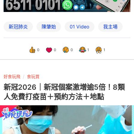
新冠肺炎
陳肇始
01 Video
我主場
0
0
0
1
1
好食玩飛
食玩買
新冠2026｜新冠個案激增逾5倍！8類
人免費打疫苗＋預約方法＋地點