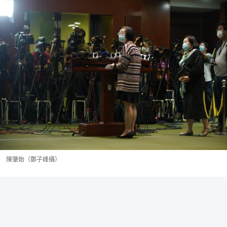
陳肇始（鄭子峰攝）