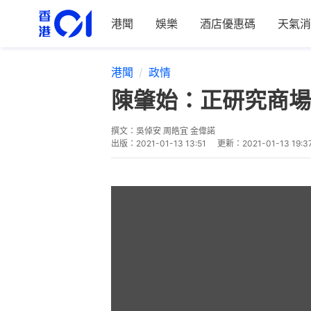
港聞
娛樂
酒店優惠碼
天氣消
港聞
政情
陳肇始：正研究商場
撰文：
吳倬安 周皓宜 金偉諾
出版：
2021-01-13 13:51
更新：
2021-01-13 19:3