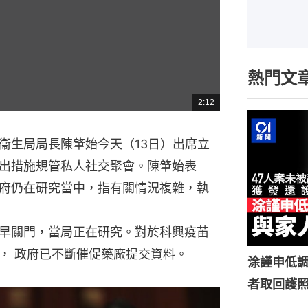
熱門文
2:12
總
共
時
間
衞生局局長陳肇始今天（13日）出席立
出措施規管私人社交聚會。陳肇始表
府仍在研究當中，指有關情況複雜，執
早關門，當局正在研究。對於科興疫苖
， 政府已不斷催促藥廠提交資料。
涂謹申低調
者取回護