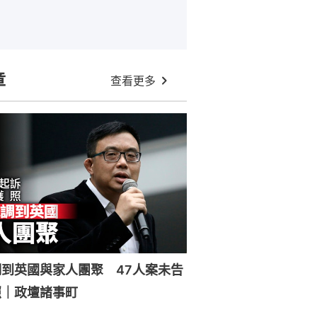
章
查看更多
到英國與家人團聚 47人案未告
照｜政壇諸事町