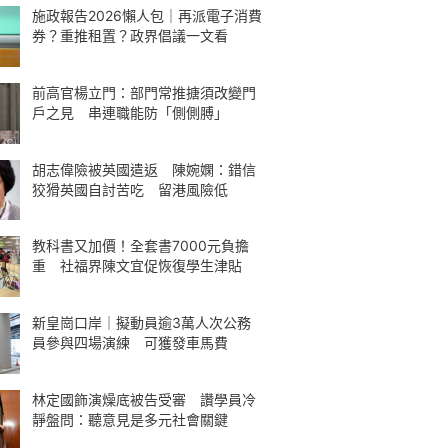
施政報告2026懶人包｜再派電子消費
券？重推租置？政界倡議一文看
前高官楊立門：部門常推搪須改變門
戶之見 串連職能防「側側膊」
胡志偉險被英國遣返 陳婉嫻：錯信
狡猾英國自討苦吃 留港風險低
教科書又加價！全套書7000元負擔
重 社福界陳文宜促恢復學生津貼
新皇崗口岸｜擬動員逾3萬人次公務
員參與四場演練 可獲發車馬費
林定國飾演燥底被告受審 讚學員冷
靜盤問：聽意見是多元社會關鍵