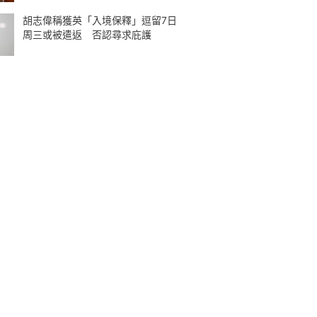
胡志偉稱獲英「入境保釋」逗留7日
周三或被遣返 否認尋求庇護