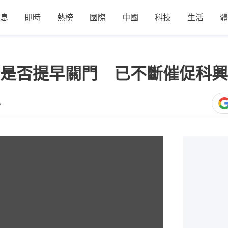
息
即時
熱榜
國際
中國
科技
生活
體
是否提早關門 已不斷催促科興
7