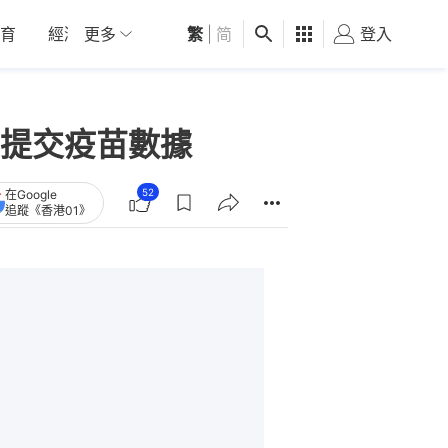
育
經濟
更多
01深圳
繁
觀點
|
简
健康
好食玩飛
登入
女
提交疫苗數據
52
在Google
追蹤《香港01》