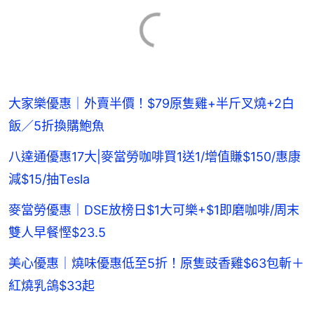
大家樂優惠｜外賣半價！$79原隻雞+半斤叉燒+2白
飯／5折換購鮑魚
八達通優惠17大|麥當勞咖啡買1送1/增值賺$150/惠康
減$15/抽Tesla
麥當勞優惠｜DSE放榜日$1大可樂+$1即磨咖啡/周末
雙人早餐慳$23.5
美心優惠｜燒味優惠低至5折！原隻豉香雞$63包斬＋
紅燒乳鴿$33起