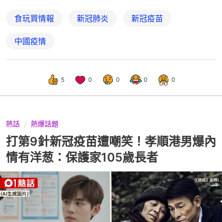
食玩買情報
新冠肺炎
新冠疫苗
中國疫情
5
0
0
0
0
熱話
熱爆話題
打第9針新冠疫苗遭嘲笑！孝順港男爆內
情有洋葱：保護家105歲長者