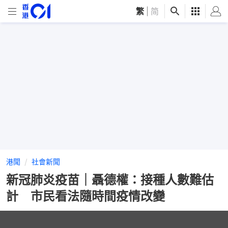
繁
|
简
港聞
社會新聞
新冠肺炎疫苗｜聶德權：接種人數難估
計 市民看法隨時間疫情改變