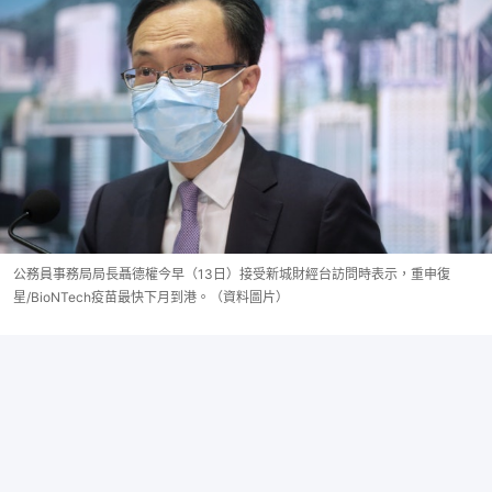
公務員事務局局長聶德權今早（13日）接受新城財經台訪問時表示，重申復
星/BioNTech疫苗最快下月到港。（資料圖片）