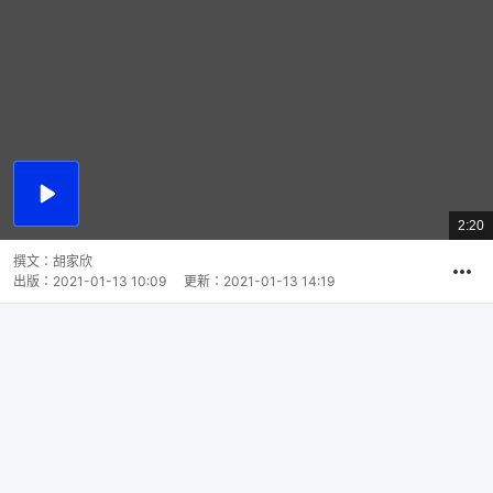
播
放
2:20
總
影
共
片
時
撰文：
胡家欣
間
出版：
2021-01-13 10:09
更新：
2021-01-13 14:19