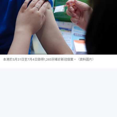
本港於5月31日至7月4日錄得1,265宗確診新冠個案。（資料圖片）