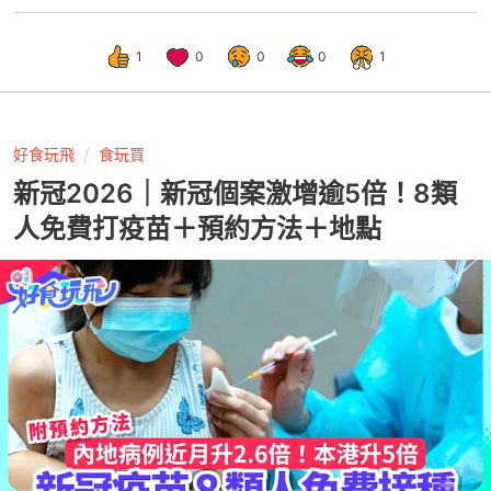
1
0
0
0
1
好食玩飛
食玩買
新冠2026｜新冠個案激增逾5倍！8類
人免費打疫苗＋預約方法＋地點