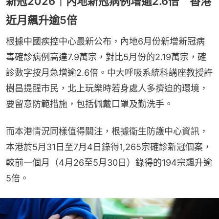
新冠2026｜內地新冠病例增逾2.6倍 香港
近月飆升逾5倍
根據中國疾控中心最新公布，內地6月份新增新冠病
毒確診病例高達7.9萬宗，對比5月份的2.19萬宗，確
診數字按月急增逾2.6倍。中大呼吸系統科講座教授許
樹昌提醒市民，北上玩樂時若身處人多擠迫的環境，
要留意防範措施，包括佩戴口罩及勤洗手。
而本港情況同樣值得關注，根據衞生防護中心資訊，
本港於5月31日至7月4日錄得1,265宗確診新冠個案，
較前一個月（4月26至5月30日）錄得的194宗飆升逾
5倍。