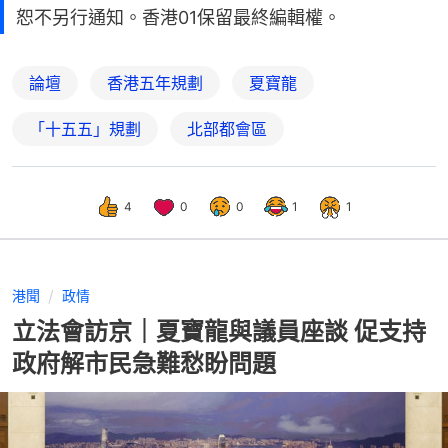
恕不另行通知。香港01保留最終編輯權。
論壇
香港五年規劃
夏寶龍
「十五五」規劃
北部都會區
4
0
0
1
1
港聞
政情
立法會訪京｜夏寶龍與議員座談 促支持
政府解市民急難愁盼問題