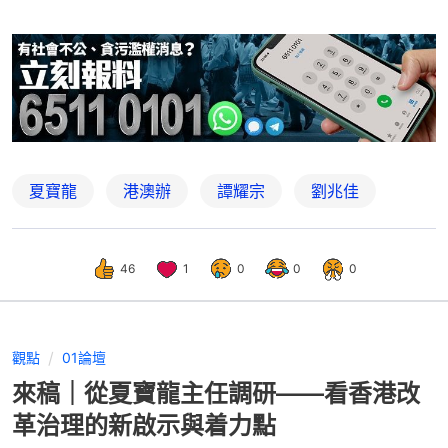
夏寶龍
港澳辦
譚耀宗
劉兆佳
46
1
0
0
0
觀點
01論壇
來稿｜從夏寶龍主任調研——看香港改
革治理的新啟示與着力點