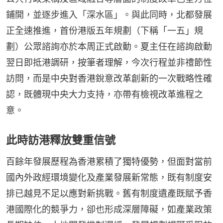
鋪開，並逐步進入「深水區」。與此同時，北都發展
正全速推進，首份港版五年規劃（下稱「一五」規
劃）公眾諮詢亦於本周正式啟動。夏主任在諮詢啟動
翌日即抵港調研，按筆者理解，今次行程並非禮節性
訪問，而是中央對香港銳意改革創新的一次戰略性確
認，既體現中央大力支持，亦帶有檢視改革進程之
意。
此時訪港釋放雙重信號
百餘年發展歷程為香港累積了獨特優勢，但面對當前
國內外政經環境變化及產業發展新常態，既有制度安
排已越見不足以應對新挑戰。舊有制度遺產既賦予香
港國際化的競爭力，卻也形成深層障礙，如產業政策