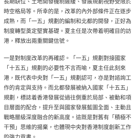
長期缺位、土地開發機制遲緩、發展規劃視野受限於
時空格局等。所幸的是，改革的內外部條件正在逐步
成熟，而「一五」規劃的編制和北都的開發，正好為
制度轉型奠定堅實基礎。夏主任是次帶着明確目的訪
港，釋放出兩重關鍵信號。
一是對制度改革的再確認。「一五」規劃對接國家
「十五五」規劃的必要性不言而喻，夏主任此刻來
港，既代表中央對「一五」規劃認可，亦是對諮詢工
作的肯定與支持。而北都發展被納入國家「十五五」
規劃，標誌着香港發展從過往側重於局部、被動和項
目層面的配合，提升至與國家發展藍圖全面、主動且
戰略層級深度融合的新高度。這既是對舊有「積極不
干預」思維的揚棄，也體現中央對香港制度創新工作
的強力背書。