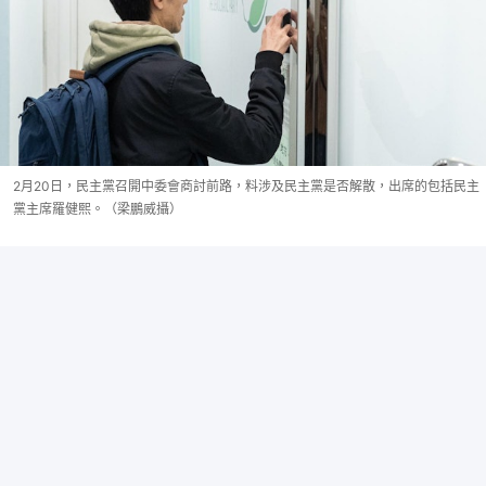
2月20日，民主黨召開中委會商討前路，料涉及民主黨是否解散，出席的包括民主
黨主席羅健熙。（梁鵬威攝）