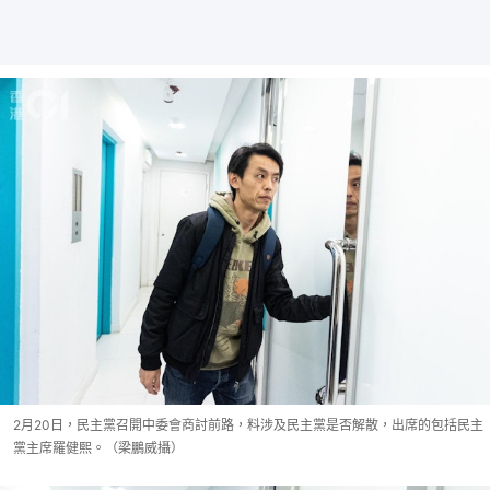
2月20日，民主黨召開中委會商討前路，料涉及民主黨是否解散，出席的包括民主
黨主席羅健熙。（梁鵬威攝）