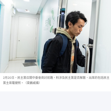
2月20日，民主黨召開中委會商討前路，料涉及民主黨是否解散，出席的包括民主
黨主席羅健熙。（梁鵬威攝）