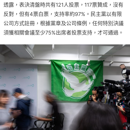
透露，表決清盤時共有121人投票，117票贊成，沒有
反對，但有4票白票，支持率約97%。民主黨以有限
公司方式註冊，根據黨章及公司條例，任何特別決議
須獲相關會議至少75%出席者投票支持，才可通過。