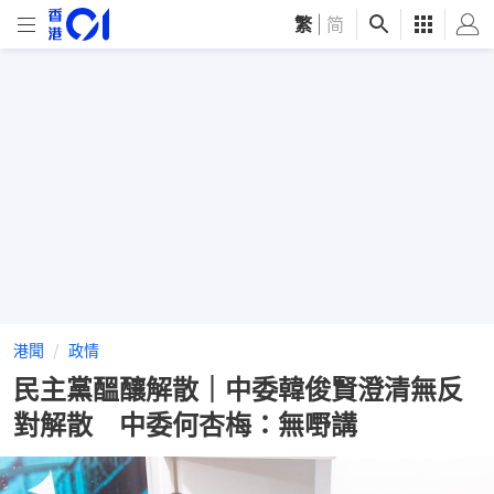
繁
|
简
港聞
政情
民主黨醞釀解散｜中委韓俊賢澄清無反
對解散 中委何杏梅：無嘢講