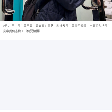
2月20日，民主黨召開中委會商討前路，料涉及民主黨是否解散，出席的包括民主
黨中委何杏梅。（何夏怡攝）