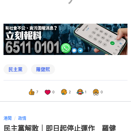
民主黨
羅健熙
7
0
2
1
0
港聞
政情
民主黨解散｜即日起停止運作 羅健