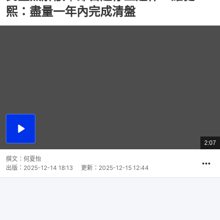
熙：盡量一年內完成清盤
播
放
2:07
總
影
共
片
時
撰文：
何夏怡
間
出版：
2025-12-14 18:13
更新：
2025-12-15 12:44