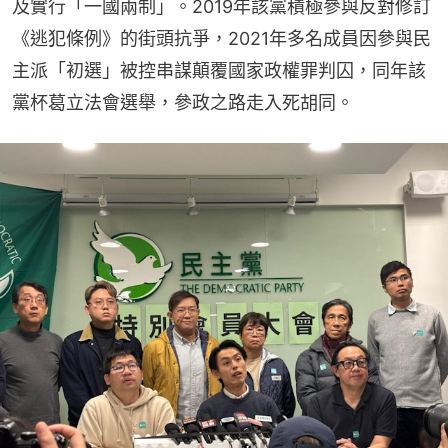
及實行「一國兩制」。2019年該黨積極參與反對修訂
《逃犯條例》的街頭抗爭，2021年多名成員因參與民
主派「初選」被控串謀顛覆國家政權罪判囚，同年該
黨杯葛立法會選舉，參政之路走入死胡同。