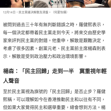
12月14日，民主黨議決解散及清盤。（何夏怡攝）
被問到過去三十年有無判斷錯誤之時，羅健熙表示，
每一個決定都帶着民主黨走到今天，將來交由歷史學
家來評判民主黨的對錯。他重申，解散是艱難決定，
考慮了很多因素。創黨元老、民主黨前主席楊森則表
示，解散是受到政治壓力和政治環境影響。
楊森：「民主回歸」走到一半 冀重視年輕
人聲音
至於民主黨視為旗號的「民主回歸」是否止步？羅健
熙稱，可以理解如今在香港推動民主和以往有不同，
但如果大家覺得民主和選舉重要，總會想到方法。楊