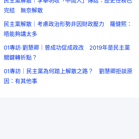
民主黨解散｜李華明收「中間人」傳話：歷史任務已
完結 無奈解散
民主黨解散｜考慮政治形勢非因財政壓力 羅健熙：
唔能夠講太多
01專訪‧劉慧卿｜曾成功促成政改 2019年是民主黨
關鍵轉折點？
01專訪｜民主黨為何踏上解散之路？ 劉慧卿拒談原
因：有其他事