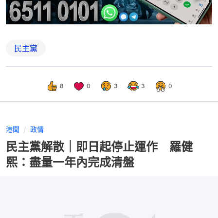
民主黨
8
0
3
3
0
港聞
政情
民主黨解散｜即日起停止運作 羅健
熙：盡量一年內完成清盤