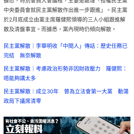
據悉，特別會員大會議程，主要是處理「授權民主黨
中央委員會就民主黨解散作出進一步跟進」。民主黨
於2月底成立由黨主席羅健熙領導的三人小組跟進解
散及清盤事宜。而據悉，黨內現時仍傾向解散。
民主黨解散｜李華明收「中間人」傳話：歷史任務已
完結 無奈解散
民主黨解散｜考慮政治形勢非因財政壓力 羅健熙：
唔能夠講太多
民主黨解散︱成立30年 曾為立法會第一大黨 動蕩
政局下議席清零