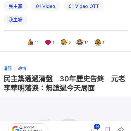
民主黨
01 Video
01‌ ‌Video‌ ‌OTT
我主場
11
1
6
14
1
港聞
政情
民主黨通過清盤 30年歷史告終 元老
李華明落淚：無諗過今天局面
14
在Google