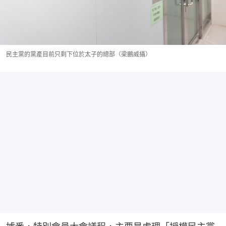
民主黨的黨產目前只剩下位於太子的總部（梁鵬威攝）