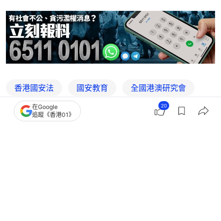
香港國安法
國安教育
全國港澳研究會
20
在Google
王振民
追蹤《香港01》
3
0
0
1
0
港聞
政情
鄧炳強回應會否追求更高位置：永遠支