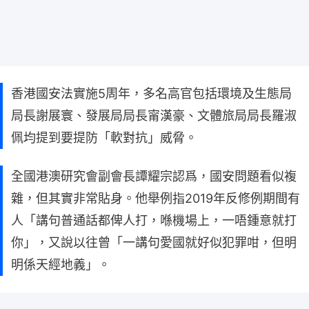
香港國安法實施5周年，多名高官包括環境及生態局
局長謝展寰、發展局局長甯漢豪、文體旅局局長羅淑
佩均提到要提防「軟對抗」威脅。
全國港澳研究會副會長譚耀宗認爲，國安問題看似複
雜，但其實非常貼身。他舉例指2019年反修例期間有
人「講句普通話都俾人打，喺機場上，一唔鍾意就打
你」，又說以往曾「一講句愛國就好似犯罪咁，但明
明係天經地義」。