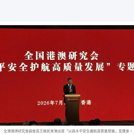
全港港澳研究會副會長王振民來港出席「以高水平安全護航高質量發展」宣遘會。