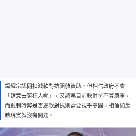
譚耀宗認同扣減軟對抗團體資助，但相信政府不會
「肆意去冤枉人哋」，又認爲目前軟對抗不算嚴重，
而諷刺時弊是否屬軟對抗則需要視乎意圖，相信如反
映現實就沒有問題。