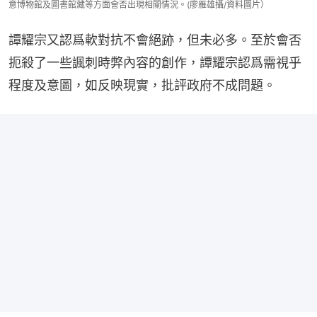
意博物館及圖書館藏等方面會否出現相關情況。(廖雁雄攝/資料圖片）
譚耀宗又認爲軟對抗不會絕跡，但未必多。至於會否
扼殺了一些諷刺時弊內容的創作，譚耀宗認爲需視乎
程度及意圖，如反映現實，批評政府不成問題。