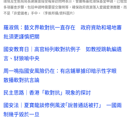
環境及生態局局長謝展寰接受報章訪問時表示，會嚴格審批環保基金申請，已增加
多項審查步驟，包括申請時需要提交聲明等，確保政府資源落入愛國愛港團體，而
不是「非愛國者」手中。（李振邦攝/資料圖片）
羅淑佩：藝文界軟對抗一直存在 政府資助和場地審
批須更謹慎把關
國安教育日｜高官紛列軟對抗例子 如教授跳軌編遺
言、豺狼喻中央
周一鳴指國安風險仍在：有店鋪單據印暗示性字眼
散播軟對抗言論
民主思路｜香港「軟對抗」現象的探討
國安法｜夏寶龍談修例風波｢說普通話被打｣ 一國兩
制幾乎毀於一旦