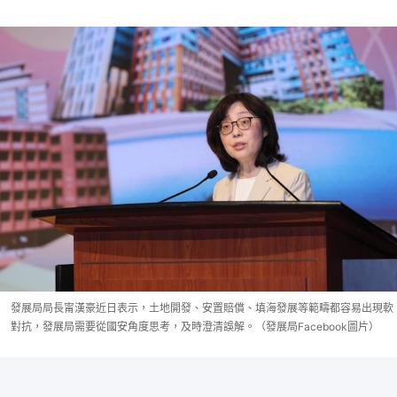
發展局局長甯漢豪近日表示，土地開發、安置賠償、填海發展等範疇都容易出現軟
對抗，發展局需要從國安角度思考，及時澄清誤解。（發展局Facebook圖片）