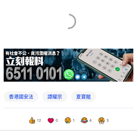
香港國安法
譚耀宗
夏寶龍
12
0
1
4
3