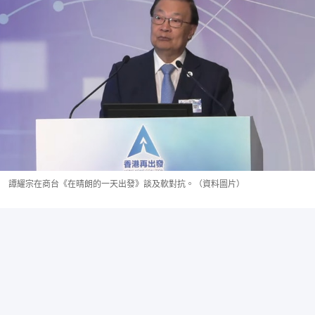
譚耀宗在商台《在晴朗的一天出發》談及軟對抗。（資料圖片）