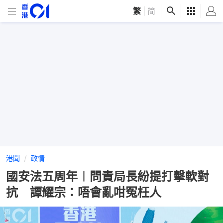
繁
|
简
港聞
政情
國安法五周年︱問責局長紛提打擊軟對
抗 譚耀宗：唔會亂咁冤枉人