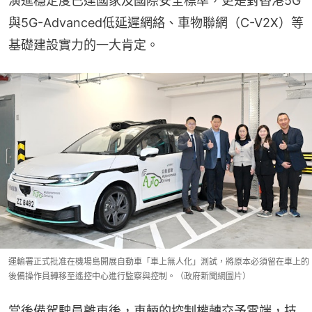
演進穩定度已達國家及國際安全標準，更是對香港5G
與5G-Advanced低延遲網絡、車物聯網（C-V2X）等
基礎建設實力的一大肯定。
運輸署正式批准在機場島開展自動車「車上無人化」測試，將原本必須留在車上的
後備操作員轉移至遙控中心進行監察與控制。（政府新聞網圖片）
當後備駕駛員離車後，車輛的控制權轉交予雲端，技