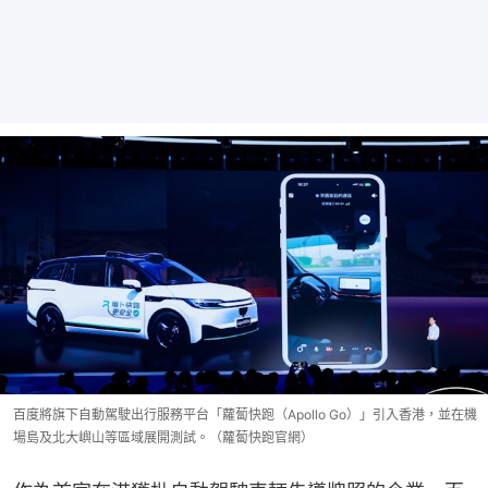
百度將旗下自動駕駛出行服務平台「蘿蔔快跑（Apollo Go）」引入香港，並在機
場島及北大嶼山等區域展開測試。（蘿蔔快跑官網）