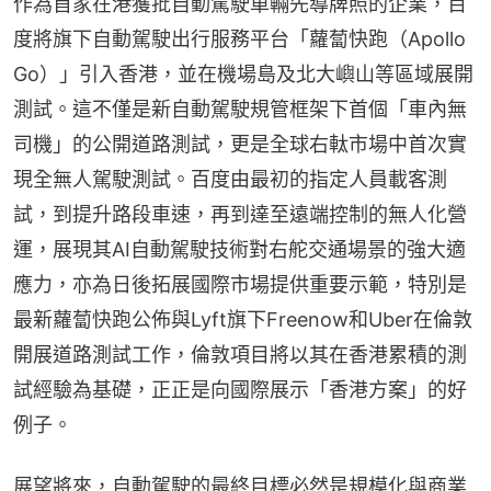
作為首家在港獲批自動駕駛車輛先導牌照的企業，百
度將旗下自動駕駛出行服務平台「蘿蔔快跑（Apollo 
Go）」引入香港，並在機場島及北大嶼山等區域展開
測試。這不僅是新自動駕駛規管框架下首個「車內無
司機」的公開道路測試，更是全球右軚市場中首次實
現全無人駕駛測試。百度由最初的指定人員載客測
試，到提升路段車速，再到達至遠端控制的無人化營
運，展現其AI自動駕駛技術對右舵交通場景的強大適
應力，亦為日後拓展國際市場提供重要示範，特別是
最新蘿蔔快跑公佈與Lyft旗下Freenow和Uber在倫敦
開展道路測試工作，倫敦項目將以其在香港累積的測
試經驗為基礎，正正是向國際展示「香港方案」的好
例子。
展望將來，自動駕駛的最終目標必然是規模化與商業