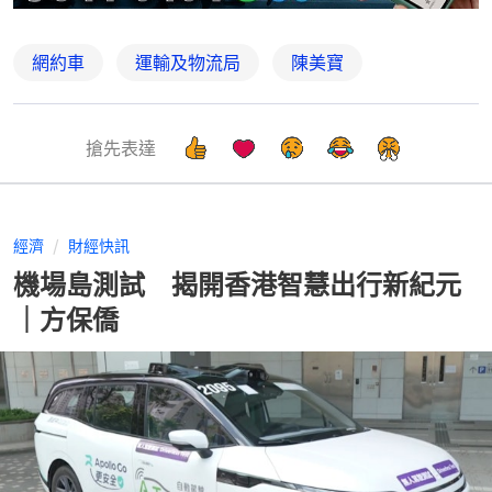
網約車
運輸及物流局
陳美寶
搶先表達
經濟
財經快訊
機場島測試 揭開香港智慧出行新紀元
｜方保僑