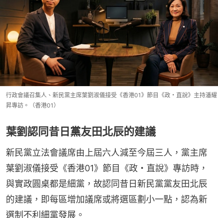
行政會議召集人、新民黨主席葉劉淑儀接受《香港01》節目《政・直說》主持潘耀
昇專訪。（香港01）
葉劉認同昔日黨友田北辰的建議
新民黨立法會議席由上屆六人減至今屆三人，黨主席
葉劉淑儀接受《香港01》節目《政・直說》專訪時，
與實政圓桌都是細黨，故認同昔日新民黨黨友田北辰
的建議，即每區增加議席或將選區劃小一點，認為新
選制不利細黨發展。