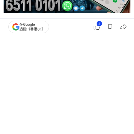
8
在Google
葉劉淑儀
政・直說
區議會
區議會
追蹤《香港01》
新民黨
田北辰
6
0
1
5
1
觀點
01觀點
立法會選舉．觀點｜善用選票改造議
會 掃除香港改革阻力