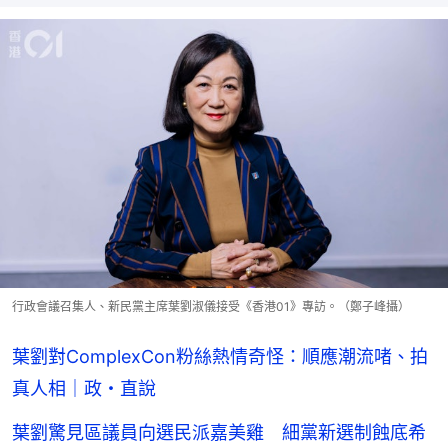
行政會議召集人、新民黨主席葉劉淑儀接受《香港01》專訪。（鄭子峰攝）
葉劉對ComplexCon粉絲熱情奇怪：順應潮流啫、拍
真人相｜政・直說
葉劉驚見區議員向選民派嘉美雞 細黨新選制蝕底希