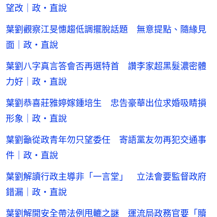
望改｜政・直說
葉劉觀察江旻憓趨低調擺脫話題 無意提點、隨緣見
面｜政・直說
葉劉八字真言答會否再選特首 讚李家超黑髮濃密體
力好｜政・直說
葉劉恭喜莊雅婷嫁鍾培生 忠告豪華出位求婚吸睛損
形象｜政・直說
葉劉籲從政青年勿只望委任 寄語黨友勿再犯交通事
件｜政・直說
葉劉解讀行政主導非「一言堂」 立法會要監督政府
錯漏｜政・直說
葉劉解開安全帶法例甩轆之謎 運流局政務官要「贖