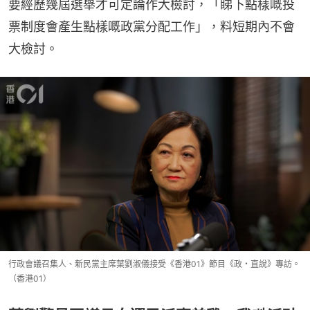
要經歷幾屆選舉才可定論作大檢討，「睇下點樣嘅投
票制度會產生點樣嘅政黨分配工作」，料短期內不會
大檢討。
行政會議召集人、新民黨主席葉劉淑儀接受《香港01》節目《政・直說》專訪。
（香港01）