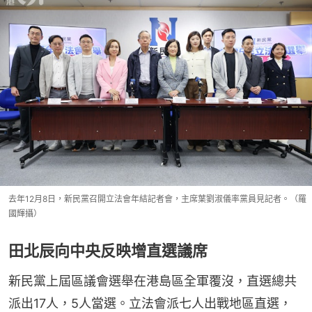
去年12月8日，新民黨召開立法會年結記者會，主席葉劉淑儀率黨員見記者。（羅
國輝攝）
田北辰向中央反映增直選議席
新民黨上屆區議會選舉在港島區全軍覆沒，直選總共
派出17人，5人當選。立法會派七人出戰地區直選，