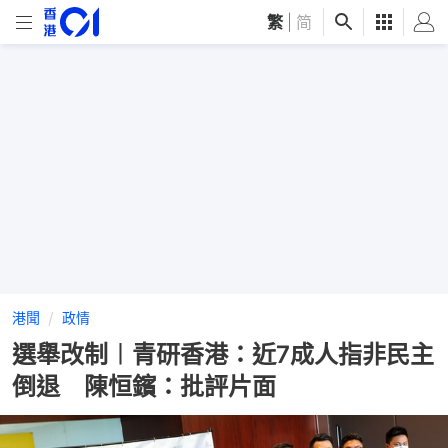
繁
|
简
港聞
政情
選舉改制︱青研香港：近7成人指非民主
倒退 陳恒鑌：批評片面