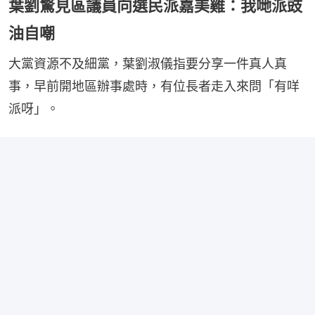
葉劉驚見區議員向選民派嘉美雞：我哋派豉
油自嘲
大黨資源不及細黨，葉劉淑儀指要分享一件真人真
事，早前開地區辦事處時，有位長者走入來問「有咩
派呀」。