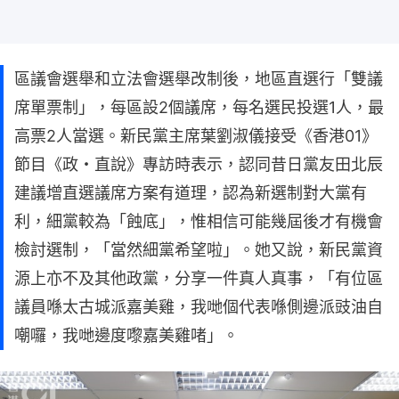
區議會選舉和立法會選舉改制後，地區直選行「雙議
席單票制」，每區設2個議席，每名選民投選1人，最
高票2人當選。新民黨主席葉劉淑儀接受《香港01》
節目《政・直說》專訪時表示，認同昔日黨友田北辰
建議增直選議席方案有道理，認為新選制對大黨有
利，細黨較為「蝕底」，惟相信可能幾屆後才有機會
檢討選制，「當然細黨希望啦」。她又說，新民黨資
源上亦不及其他政黨，分享一件真人真事，「有位區
議員喺太古城派嘉美雞，我哋個代表喺側邊派豉油自
嘲囉，我哋邊度嚟嘉美雞啫」。