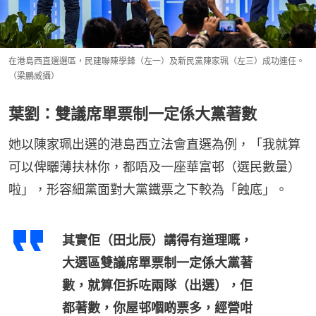
在港島西直選選區，民建聯陳學鋒（左一）及新民黨陳家珮（左三）成功連任。
（梁鵬威攝）
葉劉：雙議席單票制一定係大黨著數
她以陳家珮出選的港島西立法會直選為例，「我就算
可以俾曬薄扶林你，都唔及一座華富邨（選民數量）
啦」，形容細黨面對大黨鐵票之下較為「蝕底」。
其實佢（田北辰）講得有道理嘅，
大選區雙議席單票制一定係大黨著
數，就算佢拆咗兩隊（出選），佢
都著數，你屋邨嗰啲票多，經營咁