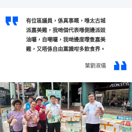
有位區議員，係真事嘅，喺太古城
派嘉美雞，我哋個代表喺側邊派豉
油囉，自嘲囉，我哋邊度嚟隻嘉美
雞，又唔係自由黨識咁多飲食界。
葉劉淑儀