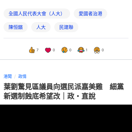
全國人民代表大會（人大）
愛國者治港
陳恒鑌
人大
民建聯
7
0
0
1
0
港聞
政情
葉劉驚見區議員向選民派嘉美雞 細黨
新選制蝕底希望改｜政・直說