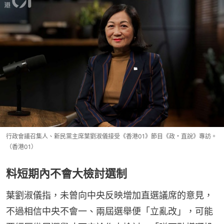
行政會議召集人、新民黨主席葉劉淑儀接受《香港01》節目《政・直說》專訪。
（香港01）
料短期內不會大檢討選制
葉劉淑儀指，未曾向中央反映增加直選議席的意見，
不過相信中央不會一、兩屆選舉便「立亂改」，可能