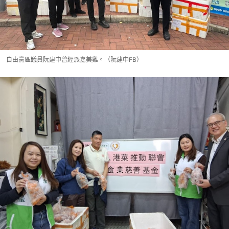
自由黨區議員阮建中曾經派嘉美雞。（阮建中FB）