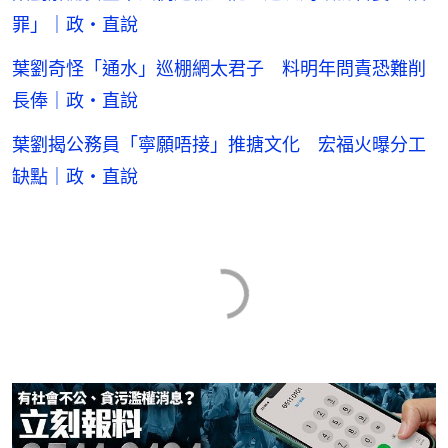
罪」｜政・直說
葉劉奇怪「通水」巡棚網太君子 料明年問責恐難削
長俸｜政・直說
葉劉揭公務員「寧願唔接」推搪文化 宏福火曝分工
缺點｜政・直說