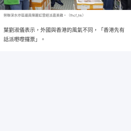
勞聯深水埗區議員陳麗虹曾經派嘉美雞。（fhcf_hk）
葉劉淑儀表示，外國與香港的風氣不同，「香港先有
話派嘢嚟攞票」。