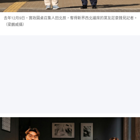
去年12月9日，實政圓桌召集人田北辰，奪得新界西北議席的黨友莊豪鋒見記者。
（梁鵬威攝）