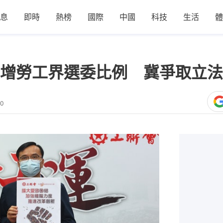
息
即時
熱榜
國際
中國
科技
生活
體
增勞工界選委比例 冀爭取立法
10