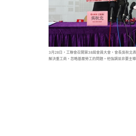
3月28日，工聯會召開第38屆會員大會，會長吳秋
解決重工商，忽略基層勞工的問題。他強調並非要主導