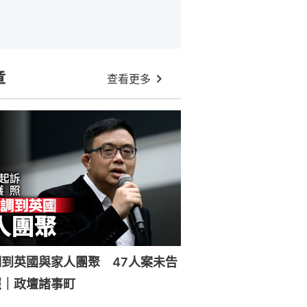
章
查看更多
到英國與家人團聚 47人案未告
照｜政壇諸事町