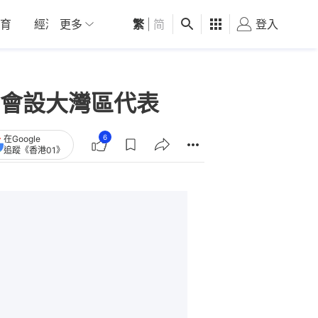
育
經濟
更多
01深圳
繁
觀點
|
简
健康
好食玩飛
登入
女
會設大灣區代表
6
在Google
追蹤《香港01》