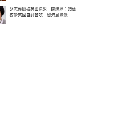
胡志偉險被英國遣返 陳婉嫻：錯信
狡猾英國自討苦吃 留港風險低