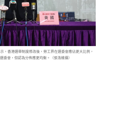
北表示，香港選舉制度修改後，勞工界在選委會應佔更大比例，
選委會，但認為分佈應更均衡。（張浩維攝）