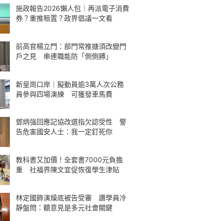
施政報告2026懶人包｜再派電子消費
券？重推租置？政界倡議一文看
前高官楊立門：部門常推搪須改變門
戶之見 串連職能防「側側膊」
新皇崗口岸｜擬動員逾3萬人次公務
員參與四場演練 可獲發車馬費
鄧炳強回應記協改選指欠認受性 警
告危害國安人士：我一定釘死你
教科書又加價！全套書7000元負擔
重 社福界陳文宜促恢復學生津貼
林定國飾演燥底被告受審 讚學員冷
靜盤問：聽意見是多元社會關鍵