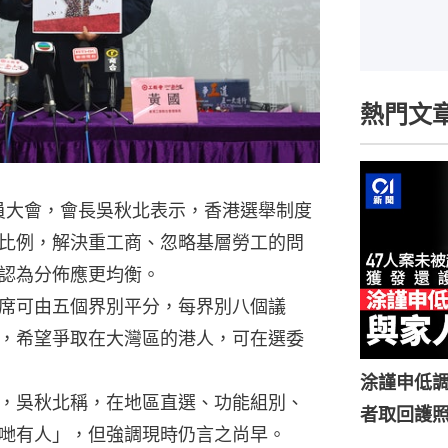
熱門文
會員大會，會長吳秋北表示，香港選舉制度
比例，解決重工商、忽略基層勞工的問
認為分佈應更均衡。
席可由五個界別平分，每界別八個議
，希望爭取在大灣區的港人，可在選委
涂謹申低調
，吳秋北稱，在地區直選、功能組別、
者取回護
哋有人」，但強調現時仍言之尚早。