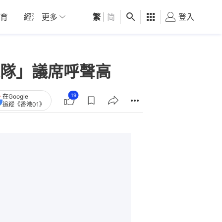
育
經濟
更多
01深圳
繁
觀點
|
简
健康
好食玩飛
登入
女
隊」議席呼聲高
19
在Google
追蹤《香港01》