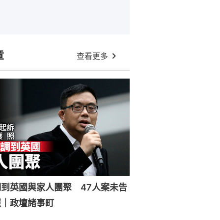
章
查看更多
到英國與家人團聚 47人案未告
照｜政壇諸事町