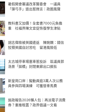
暑假開會審議改革醫委會 一議員
「彈弓手」退出惹微言｜政圈風聲
教科書又加價！全套書7000元負擔
重 社福界陳文宜促恢復學生津貼
胡志偉險被英國遣返 陳婉嫻：錯信
狡猾英國自討苦吃 留港風險低
太古城停車場塞車惹投訴 區議員郭
浩景「拋橋」封閉東廊出口捱批
新皇崗口岸｜擬動員逾3萬人次公務
員參與四場演練 可獲發車馬費
施政報告2026懶人包｜再派電子消費
券？重推租置？政界倡議一文看