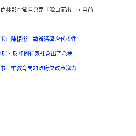
相信林鄭在節目只是「脫口而出」，目前
玉山陳振彬 讚新選舉增代表性
傘運、反修例有感社會出了毛病
事 惟教育問題政府欠改革魄力