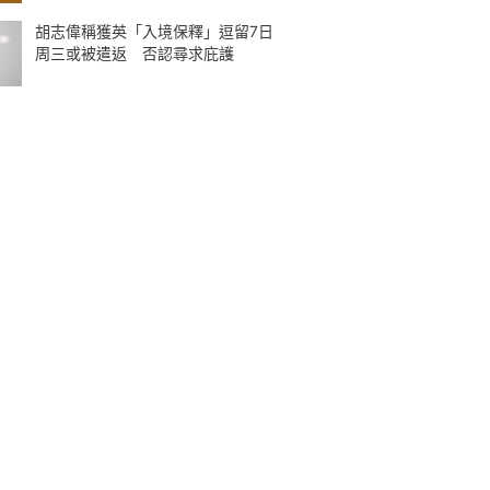
胡志偉稱獲英「入境保釋」逗留7日
周三或被遣返 否認尋求庇護