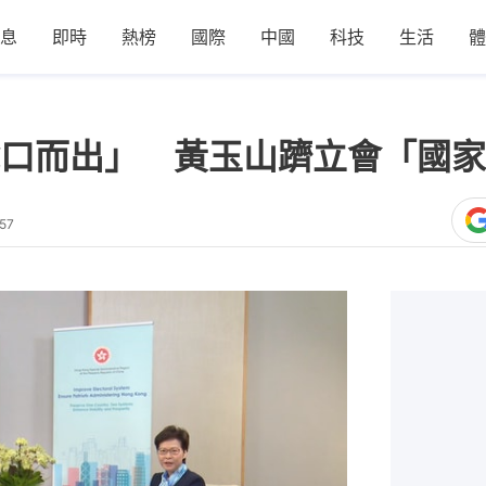
息
即時
熱榜
國際
中國
科技
生活
體
口而出」 黃玉山躋立會「國家
57