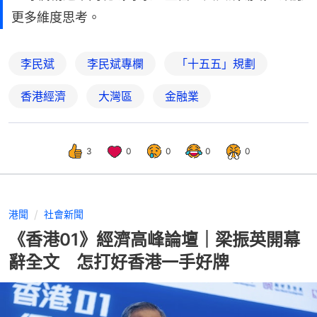
更多維度思考。
李民斌
李民斌專欄
「十五五」規劃
香港經濟
大灣區
金融業
3
0
0
0
0
港聞
社會新聞
《香港01》經濟高峰論壇｜梁振英開幕
辭全文 怎打好香港一手好牌