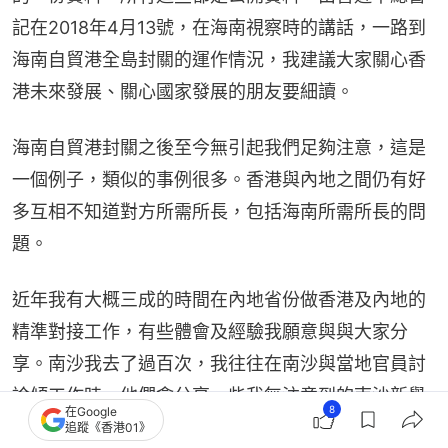
記在2018年4月13號，在海南視察時的講話，一路到
海南自貿港全島封關的運作情況，我建議大家關心香
港未來發展、關心國家發展的朋友要細讀。
海南自貿港封關之後至今無引起我們足夠注意，這是
一個例子，類似的事例很多。香港與內地之間仍有好
多互相不知道對方所需所長，包括海南所需所長的問
題。
近年我有大概三成的時間在內地省份做香港及內地的
精準對接工作，有些體會及經驗我願意與與大家分
享。南沙我去了過百次，我往往在南沙與當地官員討
論傾工作時，他們會分享一些我無注意到的南沙新舉
8
在Google
措、新發展。我們有一次曾說，「我經常來嘅，同埋
追蹤《香港01》