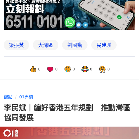
梁振英
大灣區
劉國勳
民建聯
8
0
0
0
0
觀點
01專欄
李民斌｜編好香港五年規劃 推動灣區
協同發展